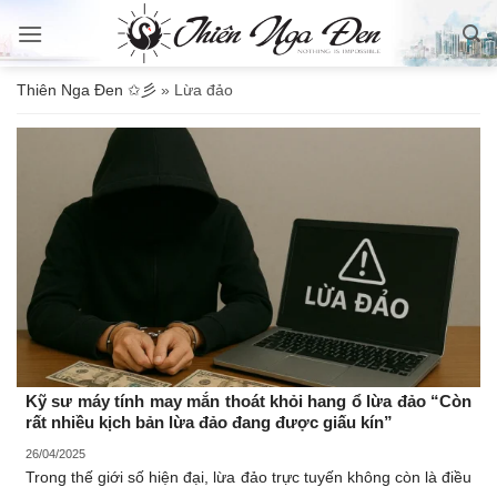
Bỏ
qua
nội
Thiên Nga Đen ✩彡
»
Lừa đảo
dung
Kỹ sư máy tính may mắn thoát khỏi hang ổ lừa đảo “Còn
rất nhiều kịch bản lừa đảo đang được giấu kín”
26/04/2025
Trong thế giới số hiện đại, lừa đảo trực tuyến không còn là điều