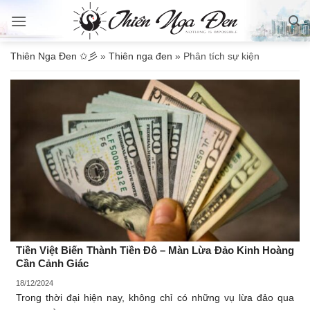
Bỏ
qua
nội
Thiên Nga Đen ✩彡
»
Thiên nga đen
»
Phân tích sự kiện
dung
Tiền Việt Biến Thành Tiền Đô – Màn Lừa Đảo Kinh Hoàng
Cần Cảnh Giác
18/12/2024
Trong thời đại hiện nay, không chỉ có những vụ lừa đảo qua