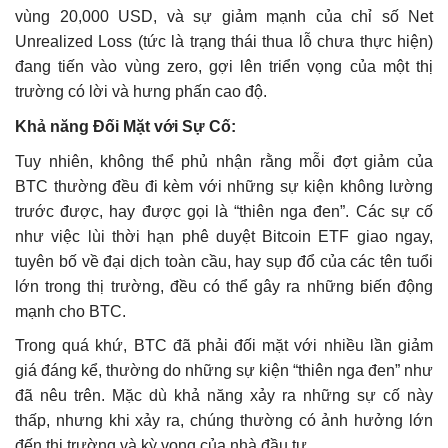
vùng 20,000 USD, và sự giảm mạnh của chỉ số Net
Unrealized Loss (tức là trạng thái thua lỗ chưa thực hiện)
đang tiến vào vùng zero, gợi lên triển vọng của một thị
trường có lời và hưng phấn cao độ.
Khả năng Đối Mặt với Sự Cố:
Tuy nhiên, không thể phủ nhận rằng mỗi đợt giảm của
BTC thường đều đi kèm với những sự kiện không lường
trước được, hay được gọi là “thiên nga đen”. Các sự cố
như việc lùi thời hạn phê duyệt Bitcoin ETF giao ngay,
tuyên bố về đại dịch toàn cầu, hay sụp đổ của các tên tuổi
lớn trong thị trường, đều có thể gây ra những biến động
mạnh cho BTC.
Trong quá khứ, BTC đã phải đối mặt với nhiều lần giảm
giá đáng kể, thường do những sự kiện “thiên nga đen” như
đã nêu trên. Mặc dù khả năng xảy ra những sự cố này
thấp, nhưng khi xảy ra, chúng thường có ảnh hưởng lớn
đến thị trường và kỳ vọng của nhà đầu tư.