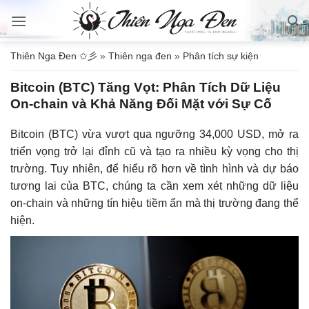
Bỏ
qua
nội
Thiên Nga Đen ✩彡
»
Thiên nga đen
»
Phân tích sự kiện
dung
Bitcoin (BTC) Tăng Vọt: Phân Tích Dữ Liệu
On-chain và Khả Năng Đối Mặt với Sự Cố
Bitcoin (BTC) vừa vượt qua ngưỡng 34,000 USD, mở ra
triển vọng trở lại đỉnh cũ và tạo ra nhiều kỳ vọng cho thị
trường. Tuy nhiên, để hiểu rõ hơn về tình hình và dự báo
tương lai của BTC, chúng ta cần xem xét những dữ liệu
on-chain và những tín hiệu tiềm ẩn mà thị trường đang thể
hiện.