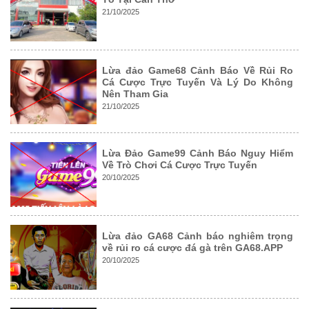
21/10/2025
Lừa đảo Game68 Cảnh Báo Về Rủi Ro
Cá Cược Trực Tuyến Và Lý Do Không
Nên Tham Gia
21/10/2025
Lừa Đảo Game99 Cảnh Báo Nguy Hiểm
Về Trò Chơi Cá Cược Trực Tuyến
20/10/2025
Lừa đảo GA68 Cảnh báo nghiêm trọng
về rủi ro cá cược đá gà trên GA68.APP
20/10/2025