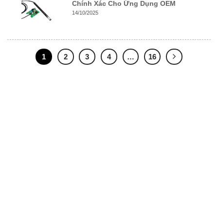
Chính Xác Cho Ứng Dụng OEM
14/10/2025
1
2
3
4
…
16