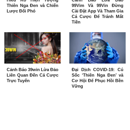
Thiên Nga Đen và Chiến
99Vim Và 99Vin Đừng
Lược Đối Phó
Cài Đặt App Và Tham Gia
Cá Cược Để Tránh Mất
Tiền
Cảnh Báo 39win Lừa Đảo
Đại Dịch COVID-19: Cú
Liên Quan Đến Cá Cược
Sốc ‘Thiên Nga Đen’ và
Trực Tuyến
Cơ Hội Để Phục Hồi Bền
Vững