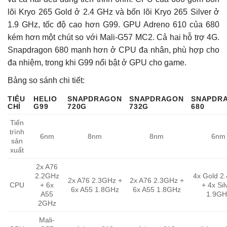
lõi Kryo 265 Gold ở 2.4 GHz và bốn lõi Kryo 265 Silver ở
1.9 GHz, tốc độ cao hơn G99. GPU Adreno 610 của 680
kém hơn một chút so với Mali-G57 MC2. Cả hai hỗ trợ 4G.
Snapdragon 680 mạnh hơn ở CPU đa nhân, phù hợp cho
đa nhiệm, trong khi G99 nổi bật ở GPU cho game.
Bảng so sánh chi tiết:
TIÊU
HELIO
SNAPDRAGON
SNAPDRAGON
SNAPDR
CHÍ
G99
720G
732G
680
Tiến
trình
6nm
8nm
8nm
6nm
sản
xuất
2x A76
2.2GHz
4x Gold 2
2x A76 2.3GHz +
2x A76 2.3GHz +
CPU
+ 6x
+ 4x Sil
6x A55 1.8GHz
6x A55 1.8GHz
A55
1.9GH
2GHz
Mali-