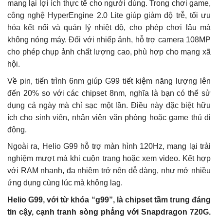
mang lại lợi ích thực tế cho người dùng. Trong chơi game,
công nghệ HyperEngine 2.0 Lite giúp giảm độ trễ, tối ưu
hóa kết nối và quản lý nhiệt độ, cho phép chơi lâu mà
không nóng máy. Đối với nhiếp ảnh, hỗ trợ camera 108MP
cho phép chụp ảnh chất lượng cao, phù hợp cho mạng xã
hội.
Về pin, tiến trình 6nm giúp G99 tiết kiệm năng lượng lên
đến 20% so với các chipset 8nm, nghĩa là bạn có thể sử
dụng cả ngày mà chỉ sạc một lần. Điều này đặc biệt hữu
ích cho sinh viên, nhân viên văn phòng hoặc game thủ di
động.
Ngoài ra, Helio G99 hỗ trợ màn hình 120Hz, mang lại trải
nghiệm mượt mà khi cuộn trang hoặc xem video. Kết hợp
với RAM nhanh, đa nhiệm trở nên dễ dàng, như mở nhiều
ứng dụng cùng lúc mà không lag.
Helio G99, với từ khóa “g99”, là chipset tầm trung đáng
tin cậy, cạnh tranh sòng phẳng với Snapdragon 720G.