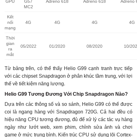
GPU
G57
Adreno 618
Adreno 618
Adreno 
MC2
Kết
nối
4G
4G
4G
4G
mạng
Thời
gian
05/2022
01/2020
08/2020
10/20
ra
mắt
Từ bảng trên, có thể thấy Helio G99 cạnh tranh trực tiếp
với các chipset Snapdragon ở phân khúc tầm trung, với lợi
thế về tiết kiệm năng lượng.
Helio G99 Tương Đương Với Chip Snapdragon Nào?
Dựa trên các thông số và so sánh, Helio G99 có thể được
coi là ngang hàng với Snapdragon 720G. Cả hai đều có
hiệu năng CPU tương đương, đủ để xử lý các tác vụ hàng
ngày như lướt web, xem phim, chỉnh sửa ảnh và chơi
game ở mức trung bình. Kiến trúc CPU sử dụng lõi Cortex-