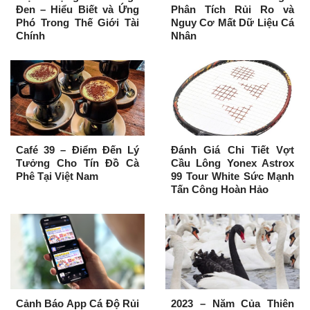
Đen – Hiểu Biết và Ứng
Phân Tích Rủi Ro và
Phó Trong Thế Giới Tài
Nguy Cơ Mất Dữ Liệu Cá
Chính
Nhân
Café 39 – Điểm Đến Lý
Đánh Giá Chi Tiết Vợt
Tưởng Cho Tín Đồ Cà
Cầu Lông Yonex Astrox
Phê Tại Việt Nam
99 Tour White Sức Mạnh
Tấn Công Hoàn Hảo
Cảnh Báo App Cá Độ Rủi
2023 – Năm Của Thiên