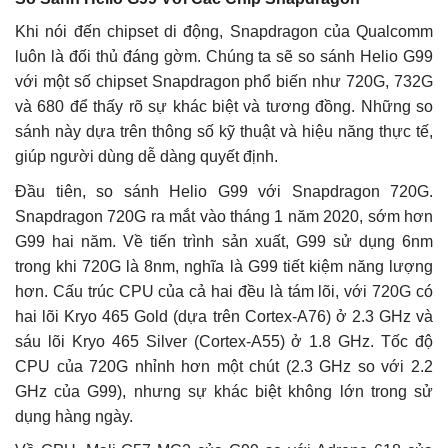
Khi nói đến chipset di động, Snapdragon của Qualcomm
luôn là đối thủ đáng gờm. Chúng ta sẽ so sánh Helio G99
với một số chipset Snapdragon phổ biến như 720G, 732G
và 680 để thấy rõ sự khác biệt và tương đồng. Những so
sánh này dựa trên thông số kỹ thuật và hiệu năng thực tế,
giúp người dùng dễ dàng quyết định.
Đầu tiên, so sánh Helio G99 với Snapdragon 720G.
Snapdragon 720G ra mắt vào tháng 1 năm 2020, sớm hơn
G99 hai năm. Về tiến trình sản xuất, G99 sử dụng 6nm
trong khi 720G là 8nm, nghĩa là G99 tiết kiệm năng lượng
hơn. Cấu trúc CPU của cả hai đều là tám lõi, với 720G có
hai lõi Kryo 465 Gold (dựa trên Cortex-A76) ở 2.3 GHz và
sáu lõi Kryo 465 Silver (Cortex-A55) ở 1.8 GHz. Tốc độ
CPU của 720G nhỉnh hơn một chút (2.3 GHz so với 2.2
GHz của G99), nhưng sự khác biệt không lớn trong sử
dụng hàng ngày.