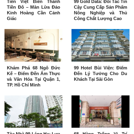
Tiền Việt Biến Thành
99 Gold Data: Đối Tác Tin
Tiền Đô – Màn Lừa Đảo
Cậy Cung Cấp Sản Phẩm
Kinh Hoàng Cần Cảnh
Nông Nghiệp và Thủ
Giác
Công Chất Lượng Cao
Khám Phá 68 Ngô Đức
99 Hotel Bùi Viện: Điểm
Kế – Điểm Đến Ẩm Thực
Đến Lý Tưởng Cho Du
và Văn Hóa Tại Quận 1,
Khách Tại Sài Gòn
TP. Hồ Chí Minh
Tòa Nhà 99 Láng Hạ: Lựa
68 Hàng Trống Vị Trí