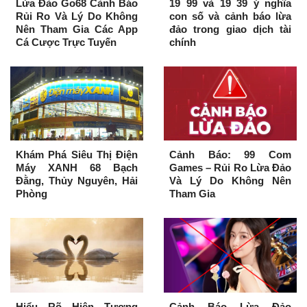
Lừa Đảo Go68 Cảnh Báo
19 99 và 19 39 ý nghĩa
Rủi Ro Và Lý Do Không
con số và cảnh báo lừa
Nên Tham Gia Các App
đảo trong giao dịch tài
Cá Cược Trực Tuyến
chính
Khám Phá Siêu Thị Điện
Cảnh Báo: 99 Com
Máy XANH 68 Bạch
Games – Rủi Ro Lừa Đảo
Đằng, Thủy Nguyên, Hải
Và Lý Do Không Nên
Phòng
Tham Gia
Hiểu Rõ Hiện Tượng
Cảnh Báo Lừa Đảo