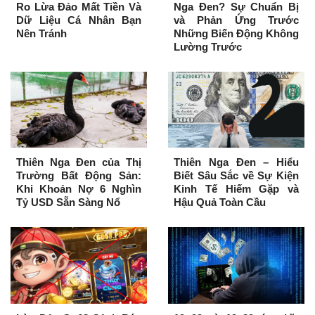
Ro Lừa Đảo Mất Tiền Và
Nga Đen? Sự Chuẩn Bị
Dữ Liệu Cá Nhân Bạn
và Phản Ứng Trước
Nên Tránh
Những Biến Động Không
Lường Trước
Thiên Nga Đen của Thị
Thiên Nga Đen – Hiểu
Trường Bất Động Sản:
Biết Sâu Sắc về Sự Kiện
Khi Khoản Nợ 6 Nghìn
Kinh Tế Hiếm Gặp và
Tỷ USD Sẵn Sàng Nổ
Hậu Quả Toàn Cầu