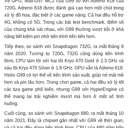
Về GPU, Mali-G57 MC2 của G99 so với Adreno 618 của
720G. Adreno 618 được đánh giá cao hơn một chút trong
xử lý đồ họa, đặc biệt ở các game nặng. Cả hai đều hỗ trợ
4G, không có 5G. Trong các bài test benchmark, điểm số
của chúng khá sát nhau, với G99 thường vượt trội ở khả
năng tiết kiệm pin nhờ tiến trình tiên tiến hơn.
Tiếp theo, so sánh với Snapdragon 732G, ra mắt tháng 8
năm 2020. Tương tự 720G, 732G cũng dùng tiến trình
8nm, CPU tám lõi với hai lõi Kryo 470 Gold ở 2.3 GHz và
sáu lõi Kryo 470 Silver ở 1.8 GHz. GPU vẫn là Adreno 618.
Helio G99 có lợi thế về tiến trình sản xuất, giúp nó mát mẻ
hơn và pin lâu hơn. Trong chơi game, cả hai đều xử lý tốt
các tựa game phổ biến, nhưng G99 với HyperEngine có
thể mang lại trải nghiệm mượt mà hơn ở một số tình
huống.
Cuối cùng, so sánh với Snapdragon 680, ra mắt tháng 10
năm 2021. Đây là chipset gần nhất với G99 về thời gian,
và cả hai đều dùng tiến trình 6nm. CPU của 680 gồm bốn