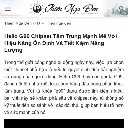
Bỏ
qua
nội
Thiên Nga Đen ✩彡
»
Thiên nga đen
dung
Helio G99 Chipset Tầm Trung Mạnh Mẽ Với
Hiệu Năng Ổn Định Và Tiết Kiệm Năng
Lượng
Trong thế giới công nghệ di động ngày nay, việc lựa chọn
một chipset phù hợp là yếu tố quyết định đến trải nghiệm
sử dụng của người dùng. Helio G99, hay còn gọi là G99,
đang nổi lên như một lựa chọn hàng đầu trong phân khúc
tầm trung. Với từ khóa “g99” đang được tìm kiếm nhiều,
bài viết này sẽ khám phá sâu về chipset này, từ thông số
kỹ thuật đến so sánh với các đối thủ, giúp bạn hiểu rõ hơn
về sức mạnh của nó.