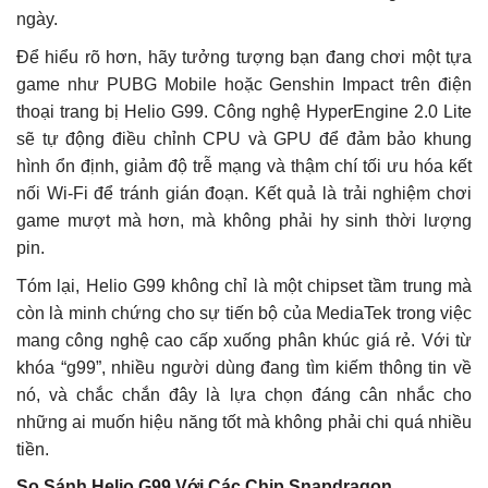
ngày.
Để hiểu rõ hơn, hãy tưởng tượng bạn đang chơi một tựa
game như PUBG Mobile hoặc Genshin Impact trên điện
thoại trang bị Helio G99. Công nghệ HyperEngine 2.0 Lite
sẽ tự động điều chỉnh CPU và GPU để đảm bảo khung
hình ổn định, giảm độ trễ mạng và thậm chí tối ưu hóa kết
nối Wi-Fi để tránh gián đoạn. Kết quả là trải nghiệm chơi
game mượt mà hơn, mà không phải hy sinh thời lượng
pin.
Tóm lại, Helio G99 không chỉ là một chipset tầm trung mà
còn là minh chứng cho sự tiến bộ của MediaTek trong việc
mang công nghệ cao cấp xuống phân khúc giá rẻ. Với từ
khóa “g99”, nhiều người dùng đang tìm kiếm thông tin về
nó, và chắc chắn đây là lựa chọn đáng cân nhắc cho
những ai muốn hiệu năng tốt mà không phải chi quá nhiều
tiền.
So Sánh Helio G99 Với Các Chip Snapdragon