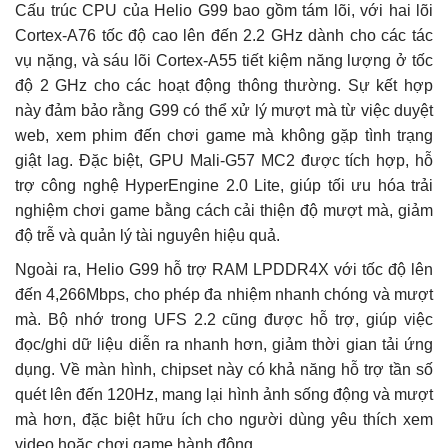
Cấu trúc CPU của Helio G99 bao gồm tám lõi, với hai lõi
Cortex-A76 tốc độ cao lên đến 2.2 GHz dành cho các tác
vụ nặng, và sáu lõi Cortex-A55 tiết kiệm năng lượng ở tốc
độ 2 GHz cho các hoạt động thông thường. Sự kết hợp
này đảm bảo rằng G99 có thể xử lý mượt mà từ việc duyệt
web, xem phim đến chơi game mà không gặp tình trạng
giật lag. Đặc biệt, GPU Mali-G57 MC2 được tích hợp, hỗ
trợ công nghệ HyperEngine 2.0 Lite, giúp tối ưu hóa trải
nghiệm chơi game bằng cách cải thiện độ mượt mà, giảm
độ trễ và quản lý tài nguyên hiệu quả.
Ngoài ra, Helio G99 hỗ trợ RAM LPDDR4X với tốc độ lên
đến 4,266Mbps, cho phép đa nhiệm nhanh chóng và mượt
mà. Bộ nhớ trong UFS 2.2 cũng được hỗ trợ, giúp việc
đọc/ghi dữ liệu diễn ra nhanh hơn, giảm thời gian tải ứng
dụng. Về màn hình, chipset này có khả năng hỗ trợ tần số
quét lên đến 120Hz, mang lại hình ảnh sống động và mượt
mà hơn, đặc biệt hữu ích cho người dùng yêu thích xem
video hoặc chơi game hành động.