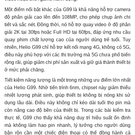
Một điểm nổi bật khác của G99 là khả năng hỗ trợ camera
độ phân giải cao lên đến 108MP, cho phép chụp ảnh chi
tiết và sắc nét. Đồng thời, nó hỗ trợ quay video ở độ phân
giải 2K tại 30fps hoặc Full HD tại 60fps, đáp ứng nhu cầu
quay phim chất lượng cao của người dùng trẻ tuổi. Tuy
nhiên, Helio G99 chỉ hỗ trợ kết nối mạng 4G, không có 5G,
điều này phù hợp với các thị trường mà 5G chưa phổ biến
rộng rãi, giúp giảm chi phí sản xuất và giữ giá thành thiết bị
ở mức phải chăng.
Tiết kiệm năng lượng là một trong những ưu điểm lớn nhất
của Helio G99. Nhờ tiến trình 6nm, chipset này giảm thiểu
nhiệt lượng phát sinh, giúp thiết bị không bị nóng khi sử
dụng lâu dài. Điều này không chỉ kéo dài tuổi thọ pin mà
còn nâng cao độ bền của thiết bị. Trong các bài kiểm tra
thực tế, G99 cho thấy khả năng duy trì hiệu suất ổn định
mà không làm hao pin nhanh, lý tưởng cho người dùng
bận rộn cần một chiếc điện thoại có thể đồng hành cả