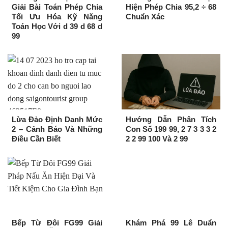
Giải Bài Toán Phép Chia
Hiện Phép Chia 95,2 ÷ 68
Tối Ưu Hóa Kỹ Năng
Chuẩn Xác
Toán Học Với d 39 d 68 d
99
Lừa Đảo Định Danh Mức
Hướng Dẫn Phân Tích
2 – Cảnh Báo Và Những
Con Số 199 99, 2 7 3 3 3 2
Điều Cần Biết
2 2 99 100 Và 2 99
Bếp Từ Đôi FG99 Giải
Khám Phá 99 Lê Duẩn