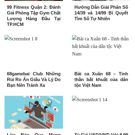
99 Fitness Quận 2: Đánh
Hướng Dẫn Giải Phân Số
Giá Phòng Tập Gym Chất
14/39 và 14/99 Bí Quyết
Lượng Hàng Đầu Tại
Tìm Số Tự Nhiên
TP.HCM
68gamebai Club Những
Bài ca Xuân 68 – Tinh
Rủi Ro Ẩn Giấu Và Lý Do
thần bất khuất của dân
Bạn Nên Tránh Xa
tộc Việt Nam
Lừa Đảo Qua Mạng
Tỷ Giá USD/VND Với 8.99