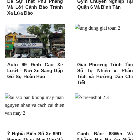
Đá Sự Thật Phũ Phàng
Gym Chuyên Nghiệp Tại
Và Lời Cảnh Báo Tránh
Quận 6 Và Bình Tân
Xa Lừa Đảo
Auto 99 Đỉnh Cao Xe
Giải Phương Trình Tìm
Lướt – Nơi Xe Sang Gặp
Số Tự Nhiên x: Phân
Gỡ Sự Hoàn Hảo
Tích và Hướng Dẫn Chi
Tiết
Ý Nghĩa Biển Số Xe 99D:
Cảnh Báo: 68Win Và
Phong Thủy, May Mắn Và
Những Rủi Ro Ẩn Giấu