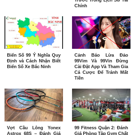
Chính
Biển Số 99 Ý Nghĩa Quy
Cảnh Báo Lừa Đảo
Định và Cách Nhận Biết
99Vim Và 99Vin Đừng
Biển Số Xe Bắc Ninh
Cài Đặt App Và Tham Gia
Cá Cược Để Tránh Mất
Tiền
Vợt Cầu Lông Yonex
99 Fitness Quận 2: Đánh
Astrox 68S – Đánh Giá
Giá Phòng Tập Gym Chất