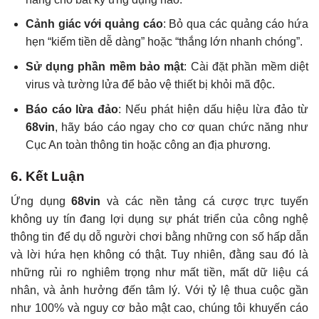
Cảnh giác với quảng cáo
: Bỏ qua các quảng cáo hứa
hẹn “kiếm tiền dễ dàng” hoặc “thắng lớn nhanh chóng”.
Sử dụng phần mềm bảo mật
: Cài đặt phần mềm diệt
virus và tường lửa để bảo vệ thiết bị khỏi mã độc.
Báo cáo lừa đảo
: Nếu phát hiện dấu hiệu lừa đảo từ
68vin
, hãy báo cáo ngay cho cơ quan chức năng như
Cục An toàn thông tin hoặc công an địa phương.
6. Kết Luận
Ứng dụng
68vin
và các nền tảng cá cược trực tuyến
không uy tín đang lợi dụng sự phát triển của công nghệ
thông tin để dụ dỗ người chơi bằng những con số hấp dẫn
và lời hứa hẹn không có thật. Tuy nhiên, đằng sau đó là
những rủi ro nghiêm trọng như mất tiền, mất dữ liệu cá
nhân, và ảnh hưởng đến tâm lý. Với tỷ lệ thua cuộc gần
như 100% và nguy cơ bảo mật cao, chúng tôi khuyến cáo