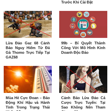
Trước Khi Cài Đặt
Lừa Đảo Gaz 68 Cảnh
99b – Bí Quyết Thành
Báo Nguy Hiểm Từ Đá
Công Với Mô Hình Kinh
Gà Thomo Trực Tiếp Tại
Doanh Độc Đáo
GAZ68
Mùa Hè Cực Đoan – Báo
Cảnh Báo Lừa Đảo Cá
Động Khí Hậu và Hành
Cược Trực Tuyến: Tại
Tinh Trong Trạng Thái
Sao Không Nên Tham