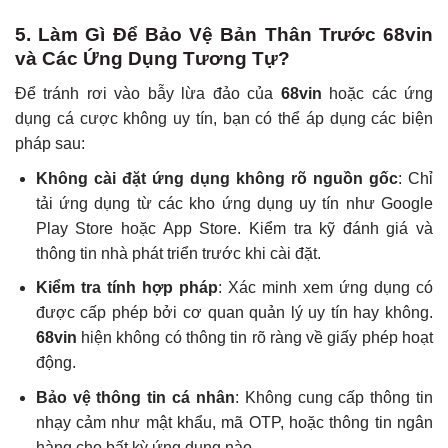
5. Làm Gì Để Bảo Vệ Bản Thân Trước
68vin
và Các Ứng Dụng Tương Tự?
Để tránh rơi vào bẫy lừa đảo của
68vin
hoặc các ứng
dụng cá cược không uy tín, bạn có thể áp dụng các biện
pháp sau:
Không cài đặt ứng dụng không rõ nguồn gốc
: Chỉ
tải ứng dụng từ các kho ứng dụng uy tín như Google
Play Store hoặc App Store. Kiểm tra kỹ đánh giá và
thông tin nhà phát triển trước khi cài đặt.
Kiểm tra tính hợp pháp
: Xác minh xem ứng dụng có
được cấp phép bởi cơ quan quản lý uy tín hay không.
68vin
hiện không có thông tin rõ ràng về giấy phép hoạt
động.
Bảo vệ thông tin cá nhân
: Không cung cấp thông tin
nhạy cảm như mật khẩu, mã OTP, hoặc thông tin ngân
hàng cho bất kỳ ứng dụng nào.