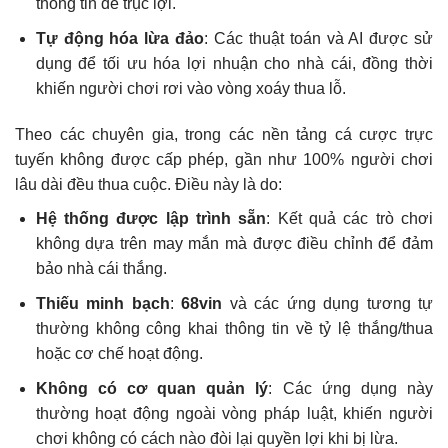
thông tin để trục lợi.
Tự động hóa lừa đảo
: Các thuật toán và AI được sử
dụng để tối ưu hóa lợi nhuận cho nhà cái, đồng thời
khiến người chơi rơi vào vòng xoáy thua lỗ.
Theo các chuyên gia, trong các nền tảng cá cược trực
tuyến không được cấp phép, gần như 100% người chơi
lâu dài đều thua cuộc. Điều này là do:
Hệ thống được lập trình sẵn
: Kết quả các trò chơi
không dựa trên may mắn mà được điều chỉnh để đảm
bảo nhà cái thắng.
Thiếu minh bạch
:
68vin
và các ứng dụng tương tự
thường không công khai thông tin về tỷ lệ thắng/thua
hoặc cơ chế hoạt động.
Không có cơ quan quản lý
: Các ứng dụng này
thường hoạt động ngoài vòng pháp luật, khiến người
chơi không có cách nào đòi lại quyền lợi khi bị lừa.