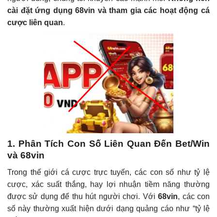
cài đặt ứng dụng 68vin và tham gia các hoạt động cá
cược liên quan
.
1. Phân Tích Con Số Liên Quan Đến Bet/Win
và
68vin
Trong thế giới cá cược trực tuyến, các con số như tỷ lệ
cược, xác suất thắng, hay lợi nhuận tiềm năng thường
được sử dụng để thu hút người chơi. Với
68vin
, các con
số này thường xuất hiện dưới dạng quảng cáo như “tỷ lệ