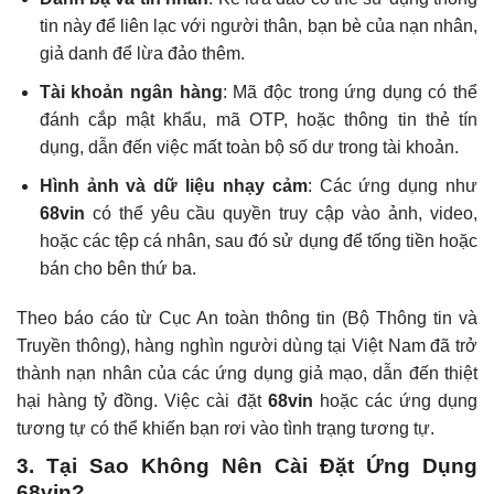
tin này để liên lạc với người thân, bạn bè của nạn nhân,
giả danh để lừa đảo thêm.
Tài khoản ngân hàng
: Mã độc trong ứng dụng có thể
đánh cắp mật khẩu, mã OTP, hoặc thông tin thẻ tín
dụng, dẫn đến việc mất toàn bộ số dư trong tài khoản.
Hình ảnh và dữ liệu nhạy cảm
: Các ứng dụng như
68vin
có thể yêu cầu quyền truy cập vào ảnh, video,
hoặc các tệp cá nhân, sau đó sử dụng để tống tiền hoặc
bán cho bên thứ ba.
Theo báo cáo từ Cục An toàn thông tin (Bộ Thông tin và
Truyền thông), hàng nghìn người dùng tại Việt Nam đã trở
thành nạn nhân của các ứng dụng giả mạo, dẫn đến thiệt
hại hàng tỷ đồng. Việc cài đặt
68vin
hoặc các ứng dụng
tương tự có thể khiến bạn rơi vào tình trạng tương tự.
3. Tại Sao Không Nên Cài Đặt Ứng Dụng
68vin
?