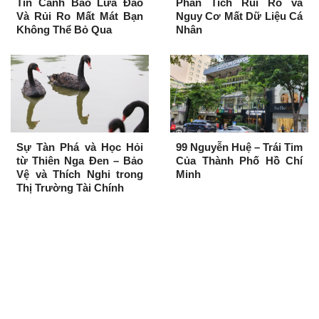
Tín Cảnh Báo Lừa Đảo
Phân Tích Rủi Ro và
Và Rủi Ro Mất Mát Bạn
Nguy Cơ Mất Dữ Liệu Cá
Không Thể Bỏ Qua
Nhân
Sự Tàn Phá và Học Hỏi
99 Nguyễn Huệ – Trái Tim
từ Thiên Nga Đen – Bảo
Của Thành Phố Hồ Chí
Vệ và Thích Nghi trong
Minh
Thị Trường Tài Chính