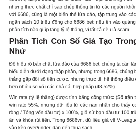
nhưng thực chất chỉ sao chép thông tin từ các nguồn khô
với 6686, cũng là một biến thể lừa đảo, tập trung vào các
ngân sách 10 triệu đồng cho 6686 bet; nếu tin vào quảng
phân tích nào giúp tăng tỷ lệ thắng, vì tất cả đều là scam.
Phân Tích Con Số Giả Tạo Tron
Nhử
Để hiểu rõ bản chất lừa đảo của 6686 bet, chúng ta cần 
biểu diễn dưới dạng thập phân, nhưng trong 6686, chúng b
thắng gấp đôi số tiền cược, nhưng thực tế, hệ thống điều c
hơn nhiều so với các nhà cái hợp pháp (48-52%).
Win rate (tỷ lệ thắng) được tính bằng công thức: (Số trậ
win rate 55%, nhưng dữ liệu từ các nạn nhân cho thấy co
ròng / Tổng vốn đầu tư) x 100%, giả sử bạn đầu tư 100 tri
ẩn và khóa rút tiền. Trong 6686vn, dữ liệu giả về V-Leagu
vào kèo over/under, dẫn đến thua sạch.