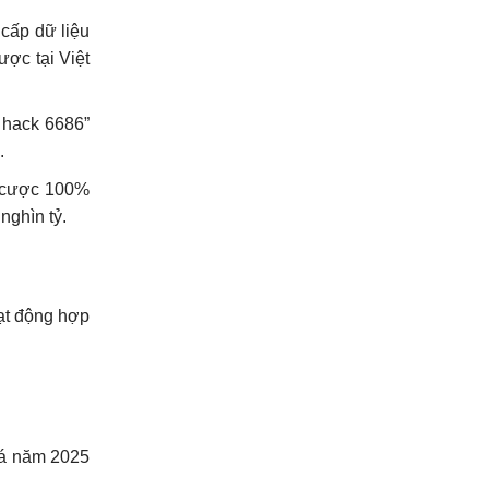
cấp dữ liệu
ược tại Việt
l hack 6686”
.
n cược 100%
nghìn tỷ.
ạt động hợp
há năm 2025