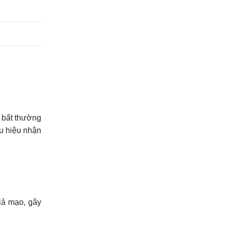
 bất thường
ấu hiệu nhận
iả mạo, gây