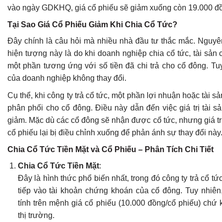
vào ngày GDKHQ, giá cổ phiếu sẽ giảm xuống còn 19.000 đ
Tại Sao Giá Cổ Phiếu Giảm Khi Chia Cổ Tức?
Đây chính là câu hỏi mà nhiều nhà đầu tư thắc mắc. Nguy
hiện tượng này là do khi doanh nghiệp chia cổ tức, tài sản 
một phần tương ứng với số tiền đã chi trả cho cổ đông. Tuy 
của doanh nghiệp không thay đổi.
Cụ thể, khi công ty trả cổ tức, một phần lợi nhuận hoặc tài 
phân phối cho cổ đông. Điều này dẫn đến việc giá trị tài s
giảm. Mặc dù các cổ đông sẽ nhận được cổ tức, nhưng giá trị
cổ phiếu lại bị điều chỉnh xuống để phản ánh sự thay đổi này
Chia Cổ Tức Tiền Mặt và Cổ Phiếu – Phân Tích Chi Tiết
Chia Cổ Tức Tiền Mặt
:
Đây là hình thức phổ biến nhất, trong đó công ty trả cổ tứ
tiếp vào tài khoản chứng khoán của cổ đông. Tuy nhiên,
tính trên mệnh giá cổ phiếu (10.000 đồng/cổ phiếu) chứ 
thị trường.