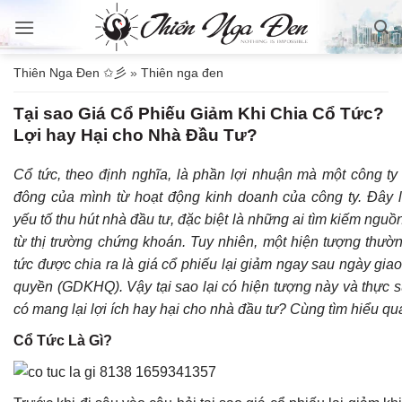
Bỏ
qua
nội
Thiên Nga Đen ✩彡
»
Thiên nga đen
dung
Tại sao Giá Cổ Phiếu Giảm Khi Chia Cổ Tức?
Lợi hay Hại cho Nhà Đầu Tư?
Cổ tức, theo định nghĩa, là phần lợi nhuận mà một công ty
đông của mình từ hoạt động kinh doanh của công ty. Đây 
yếu tố thu hút nhà đầu tư, đặc biệt là những ai tìm kiếm ngu
từ thị trường chứng khoán. Tuy nhiên, một hiện tượng thườn
tức được chia ra là giá cổ phiếu lại giảm ngay sau ngày gi
quyền (GDKHQ). Vậy tại sao lại có hiện tượng này và thực s
có mang lại lợi ích hay hại cho nhà đầu tư? Cùng tìm hiểu qua
Cổ Tức Là Gì?