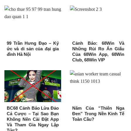
99 Trần Hưng Đạo – Ký
Cảnh Báo: 68Win Và
ức và di sản của đại gia
Những Rủi Ro Ẩn Giấu
đình Hà Nội
Của 68Win App, 68Win
Club, 68Win VIP
BC68 Cảnh Báo Lừa Đảo
Năm Của “Thiên Nga
Cá Cược – Tại Sao Bạn
Đen” Trong Nền Kinh Tế
Không Nên Cài Đặt App
Toàn Cầu?
Và Tham Gia Ngay Lập
Tức?