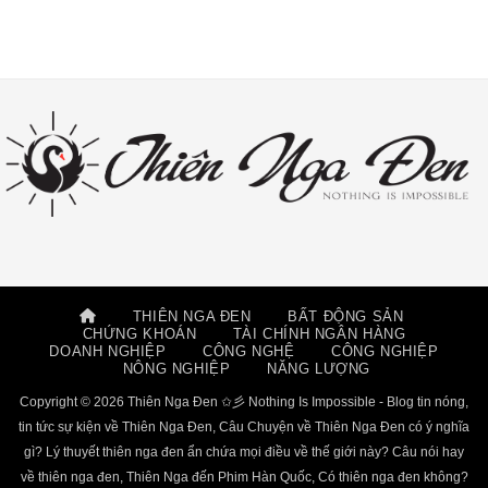
THIÊN NGA ĐEN
BẤT ĐỘNG SẢN
CHỨNG KHOÁN
TÀI CHÍNH NGÂN HÀNG
DOANH NGHIỆP
CÔNG NGHỆ
CÔNG NGHIỆP
NÔNG NGHIỆP
NĂNG LƯỢNG
Copyright © 2026 Thiên Nga Đen ✩彡 Nothing Is Impossible - Blog tin nóng,
tin tức sự kiện về Thiên Nga Đen, Câu Chuyện về Thiên Nga Đen có ý nghĩa
gì? Lý thuyết thiên nga đen ẩn chứa mọi điều về thế giới này? Câu nói hay
về thiên nga đen, Thiên Nga đến Phim Hàn Quốc, Có thiên nga đen không?