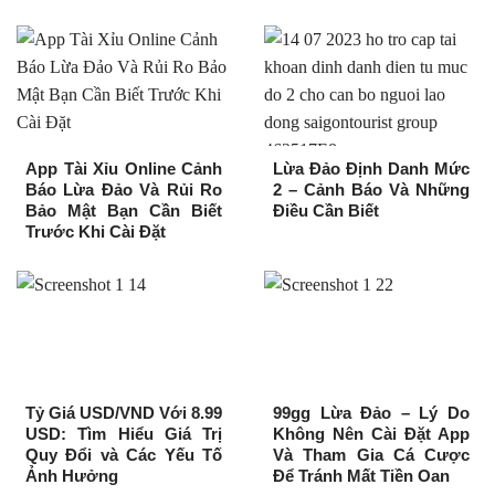
App Tài Xỉu Online Cảnh
Lừa Đảo Định Danh Mức
Báo Lừa Đảo Và Rủi Ro
2 – Cảnh Báo Và Những
Bảo Mật Bạn Cần Biết
Điều Cần Biết
Trước Khi Cài Đặt
Tỷ Giá USD/VND Với 8.99
99gg Lừa Đảo – Lý Do
USD: Tìm Hiểu Giá Trị
Không Nên Cài Đặt App
Quy Đổi và Các Yếu Tố
Và Tham Gia Cá Cược
Ảnh Hưởng
Để Tránh Mất Tiền Oan