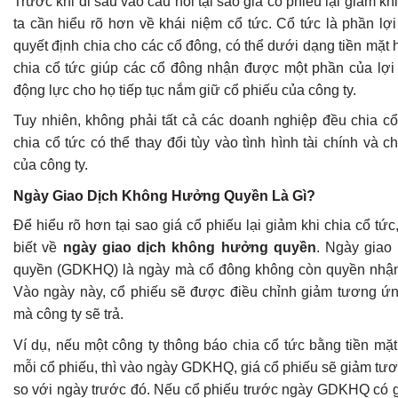
Trước khi đi sâu vào câu hỏi tại sao giá cổ phiếu lại giảm kh
ta cần hiểu rõ hơn về khái niệm cổ tức. Cổ tức là phần lợ
quyết định chia cho các cổ đông, có thể dưới dạng tiền mặt 
chia cổ tức giúp các cổ đông nhận được một phần của lợi 
động lực cho họ tiếp tục nắm giữ cổ phiếu của công ty.
Tuy nhiên, không phải tất cả các doanh nghiệp đều chia cổ
chia cổ tức có thể thay đổi tùy vào tình hình tài chính và c
của công ty.
Ngày Giao Dịch Không Hưởng Quyền Là Gì?
Để hiểu rõ hơn tại sao giá cổ phiếu lại giảm khi chia cổ tức
biết về
ngày giao dịch không hưởng quyền
. Ngày giao
quyền (GDKHQ) là ngày mà cổ đông không còn quyền nhận 
Vào ngày này, cổ phiếu sẽ được điều chỉnh giảm tương ứng 
mà công ty sẽ trả.
Ví dụ, nếu một công ty thông báo chia cổ tức bằng tiền mặ
mỗi cổ phiếu, thì vào ngày GDKHQ, giá cổ phiếu sẽ giảm tư
so với ngày trước đó. Nếu cổ phiếu trước ngày GDKHQ có gi