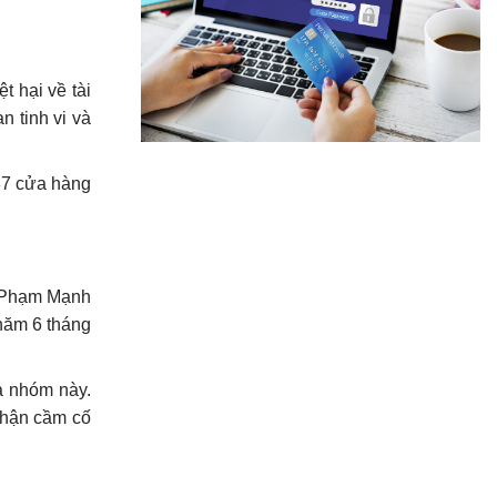
t hại về tài
 tinh vi và
 87 cửa hàng
n. Phạm Mạnh
 năm 6 tháng
ủa nhóm này.
nhận cầm cố