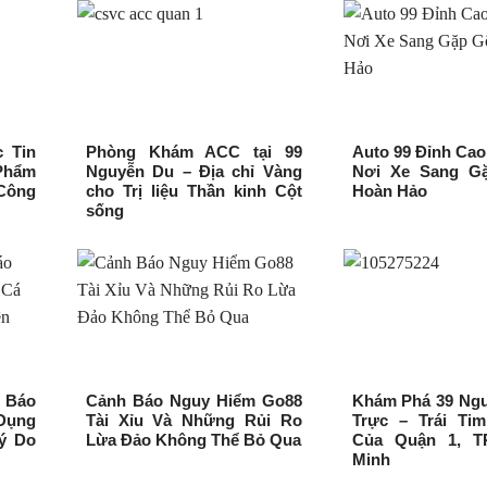
c Tin
Phòng Khám ACC tại 99
Auto 99 Đỉnh Cao
Phẩm
Nguyễn Du – Địa chỉ Vàng
Nơi Xe Sang G
Công
cho Trị liệu Thần kinh Cột
Hoàn Hảo
sống
 Báo
Cảnh Báo Nguy Hiểm Go88
Khám Phá 39 Ngu
Dụng
Tài Xỉu Và Những Rủi Ro
Trực – Trái Ti
ý Do
Lừa Đảo Không Thể Bỏ Qua
Của Quận 1, T
Minh