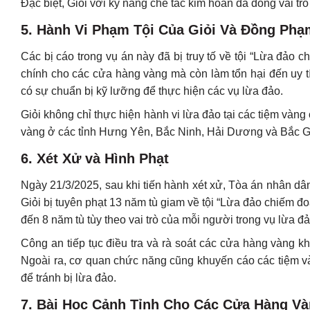
Đặc biệt, Giỏi với kỹ năng chế tác kim hoàn đã đóng vai trò
5.
Hành Vi Phạm Tội Của Giỏi Và Đồng Phạ
Các bị cáo trong vụ án này đã bị truy tố về tội “Lừa đảo ch
chính cho các cửa hàng vàng mà còn làm tổn hại đến uy t
có sự chuẩn bị kỹ lưỡng để thực hiện các vụ lừa đảo.
Giỏi không chỉ thực hiện hành vi lừa đảo tại các tiệm vàn
vàng ở các tỉnh Hưng Yên, Bắc Ninh, Hải Dương và Bắc Gia
6.
Xét Xử và Hình Phạt
Ngày 21/3/2025, sau khi tiến hành xét xử, Tòa án nhân dâ
Giỏi bị tuyên phạt 13 năm tù giam về tội “Lừa đảo chiếm đ
đến 8 năm tù tùy theo vai trò của mỗi người trong vụ lừa đả
Công an tiếp tục điều tra và rà soát các cửa hàng vàng k
Ngoài ra, cơ quan chức năng cũng khuyến cáo các tiệm v
để tránh bị lừa đảo.
7.
Bài Học Cảnh Tỉnh Cho Các Cửa Hàng V