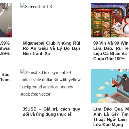
.99%
68gamebai Club Những Rủi
99 Vin Và 99 Wi
anhwa
Ro Ẩn Giấu Và Lý Do Bạn
Lừa Đảo, Rủi 
.99%
Nên Tránh Xa
Liệu Cá Nhân Và 
Cuộc Gần 100%
h Báo
Tham
39USD – Giá trị, cách quy
Lừa Đảo Qua M
đổi và ứng dụng thực tế
Anh Là Gì? Tìm
Thuật Ngữ Liên
Lừa Đảo Mạng