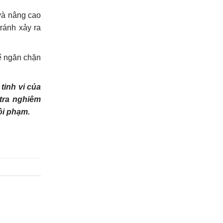
 và nâng cao
ránh xảy ra
ể ngăn chặn
tinh vi của
tra nghiêm
ội phạm.