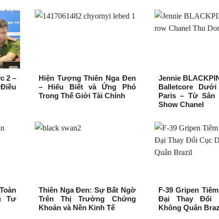
c 2 –
Hiện Tượng Thiên Nga Đen
Jennie BLACKPIN
Điều
– Hiểu Biết và Ứng Phó
Balletcore Dướ
Trong Thế Giới Tài Chính
Paris – Từ Sân
Show Chanel
Toàn
Thiên Nga Đen: Sự Bất Ngờ
F-39 Gripen Tiêm
u Tư
Trên Thị Trường Chứng
Đại Thay Đổi 
Khoán và Nền Kinh Tế
Không Quân Braz