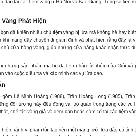
lừa đảo tại các tiệm vàng ở Hà Nội và Bắc Giang. Tổng số tiền
 Vàng Phát Hiện
g bọn đã khiến nhiều chủ tiệm vàng bị lừa mà không hề hay biết
ận khi mang dây chuyền đi giám định và phát hiện rằng đây là 
c chủ cửa hàng vàng, giúp những cửa hàng khác nhận thức đ
lại những sản phẩm mà họ đã tiếp nhận từ nhóm của Giỏi và p
n vào cuộc điều tra và xác minh các vụ lừa đảo.
Án
 gồm Lê Minh Hoàng (1988), Trần Hoàng Long (1985), Trần
ững đối tượng này đều đóng vai trò quan trọng trong các vụ 
hật, chế tác vàng giả và đem bán hoặc cầm cố tại các tiệm và
 hiện hành vi phạm tội, tạo nên một mạng lưới lừa đảo có tính 