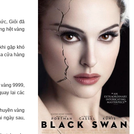
ức, Giỏi đã
ống hệt vàng
 khi gặp khó
ủa cửa hàng
 vàng 9999,
quay lại các
chuyền vàng
ài ngày sau,