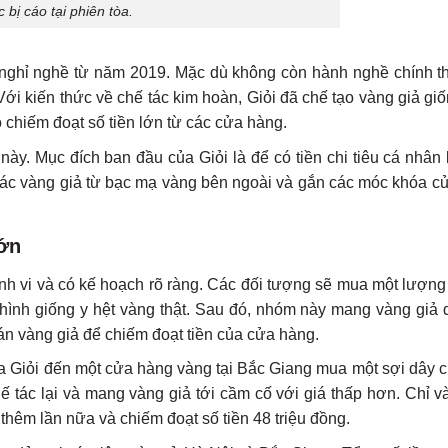
 bị cáo tại phiên tòa.
nghỉ nghề từ năm 2019. Mặc dù không còn hành nghề chính th
Với kiến thức về chế tác kim hoàn, Giỏi đã chế tạo vàng giả gi
 chiếm đoạt số tiền lớn từ các cửa hàng.
này. Mục đích ban đầu của Giỏi là để có tiền chi tiêu cá nhân
ế tác vàng giả từ bạc mạ vàng bên ngoài và gắn các móc khóa c
ớn
inh vi và có kế hoạch rõ ràng. Các đối tượng sẽ mua một lượng
 hình giống y hệt vàng thật. Sau đó, nhóm này mang vàng giả 
án vàng giả để chiếm đoạt tiền của cửa hàng.
của Giỏi đến một cửa hàng vàng tại Bắc Giang mua một sợi dây 
chế tác lại và mang vàng giả tới cầm cố với giá thấp hơn. Chỉ v
hêm lần nữa và chiếm đoạt số tiền 48 triệu đồng.