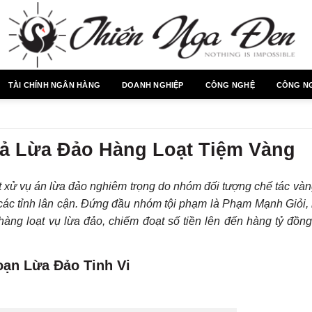
TÀI CHÍNH NGÂN HÀNG
DOANH NGHIỆP
CÔNG NGHỆ
CÔNG N
ả Lừa Đảo Hàng Loạt Tiệm Vàng
 xử vụ án lừa đảo nghiêm trọng do nhóm đối tượng chế tác vàng
 các tỉnh lân cận. Đứng đầu nhóm tội phạm là Phạm Mạnh Giỏi, 
àng loạt vụ lừa đảo, chiếm đoạt số tiền lên đến hàng tỷ đồng
ạn Lừa Đảo Tinh Vi