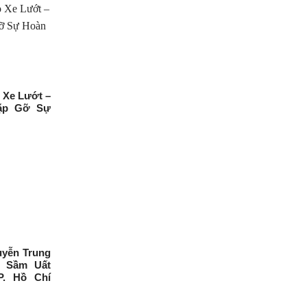
 Xe Lướt –
ặp Gỡ Sự
yễn Trung
m Sầm Uất
P. Hồ Chí