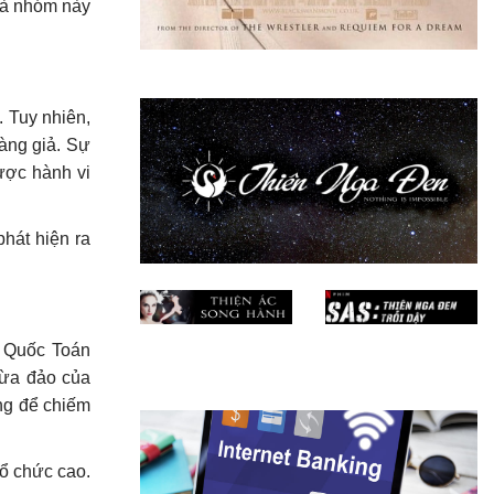
 mà nhóm này
. Tuy nhiên,
vàng giả. Sự
ược hành vi
hát hiện ra
 Quốc Toán
lừa đảo của
ng để chiếm
tổ chức cao.