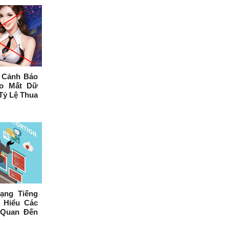
n Cảnh Báo
Ro Mất Dữ
Tỷ Lệ Thua
ạng Tiếng
 Hiểu Các
 Quan Đến