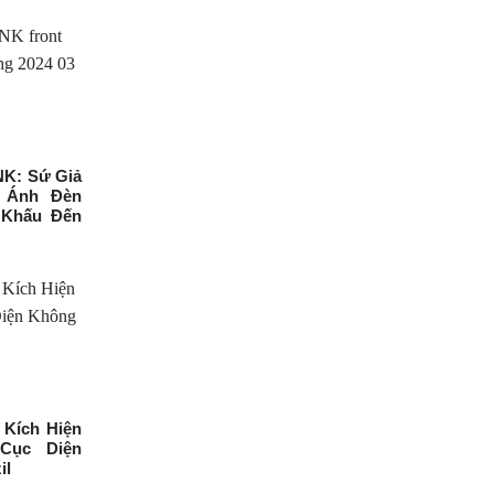
K: Sứ Giả
i Ánh Đèn
 Khấu Đến
 Kích Hiện
Cục Diện
il