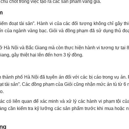
 chủ chốt trong việc tạo ra các sản phẩm vàng giả.
m
iếm đoạt tài sản”. Hành vi của các đối tượng không chỉ gây thiệ
ín của ngành vàng bạc. Giỏi và đồng phạm đã sử dụng thủ đoạn
g ở Hà Nội và Bắc Giang mà còn thực hiện hành vi tương tự tại
ng, gây thiệt hại lên đến hơn 3 tỷ đồng.
n thành phố Hà Nội đã tuyên án đối với các bị cáo trong vụ á
oạt tài sản”. Các đồng phạm của Giỏi cũng nhận mức án tù từ 6
o.
hác có liên quan để xác minh và xử lý các hành vi phạm tội c
àng cần kiểm tra kỹ lưỡng các sản phẩm trước khi mua hoặc 
àng