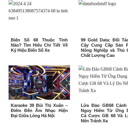
Biển Số 68 Thuộc Tỉnh
99 Gold Data: Đối Tá
Nào? Tìm Hiểu Chi Tiết Về
Cậy Cung Cấp Sản 
Ký Hiệu Biển Số Xe
Nông Nghiệp và Thủ 
Chất Lượng Cao
Karaoke 39 Bùi Thị Xuân –
Lừa Đảo GB68 Cảnh
Điểm Đến Âm Nhạc Hiện
Nguy Hiểm Từ Ứng 
Đại Giữa Lòng Hà Nội
Cá Cược GB 68 Và L
Nên Tránh Xa