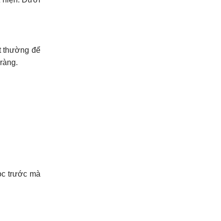
t thường để
ràng.
ọc trước mà