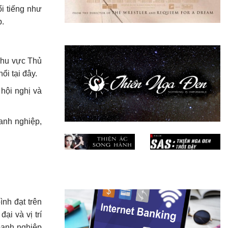
i tiếng như
p.
 khu vực Thủ
ổi tại đây.
 hội nghị và
anh nghiệp,
ình đạt trên
i và vị trí
oanh nghiệp