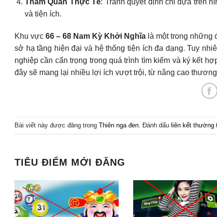
Tham Quan Thực Tế
: Tránh quyết định chỉ dựa trên h
và tiện ích.
Khu vực
66 – 68 Nam Kỳ Khởi Nghĩa
là một trong những đ
sở hạ tầng hiện đại và hệ thống tiện ích đa dạng. Tuy nhiê
nghiệp cần cẩn trọng trong quá trình tìm kiếm và ký kết h
đây sẽ mang lại nhiều lợi ích vượt trội, từ nâng cao thươn
Bài viết này được đăng trong
Thiên nga đen
. Đánh dấu
liên kết thường 
TIÊU ĐIỂM MỚI ĐĂNG