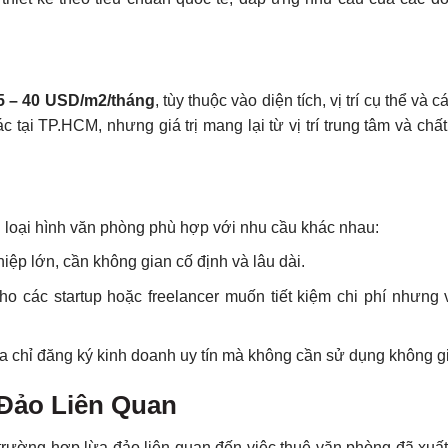
5 – 40 USD/m2/tháng
, tùy thuộc vào diện tích, vị trí cụ thể và cá
tại TP.HCM, nhưng giá trị mang lại từ vị trí trung tâm và chấ
ều loại hình văn phòng phù hợp với nhu cầu khác nhau:
iệp lớn, cần không gian cố định và lâu dài.
ho các startup hoặc freelancer muốn tiết kiệm chi phí nhưng
a chỉ đăng ký kinh doanh uy tín mà không cần sử dụng không gi
Đảo Liên Quan
t trường hợp lừa đảo liên quan đến việc thuê văn phòng đã xuấ