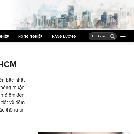
GHIỆP
NÔNG NGHIỆP
NĂNG LƯỢNG
.HCM
ển bậc nhất
 thông thuận
ành điểm đến
tiết về tiềm
ác thông tin