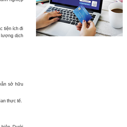
c tiện ích đi
t lượng dịch
 vẫn sở hữu
an thực tế.
t hiện. Dưới