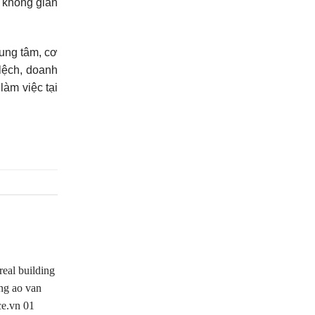
a không gian
rung tâm, cơ
 lệch, doanh
làm việc tại