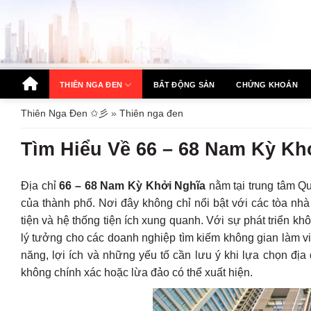
Bỏ
qua
nội
dung
THIÊN NGA ĐEN
BẤT ĐỘNG SẢN
CHỨNG KHOÁN
Thiên Nga Đen ✩彡
»
Thiên nga đen
Tìm Hiểu Về 66 – 68 Nam Kỳ Kh
Địa chỉ
66 – 68 Nam Kỳ Khởi Nghĩa
nằm tại trung tâm Qu
của thành phố. Nơi đây không chỉ nổi bật với các tòa nhà 
tiện và hệ thống tiện ích xung quanh. Với sự phát triển k
lý tưởng cho các doanh nghiệp tìm kiếm không gian làm việc
năng, lợi ích và những yếu tố cần lưu ý khi lựa chọn địa
không chính xác hoặc lừa đảo có thể xuất hiện.