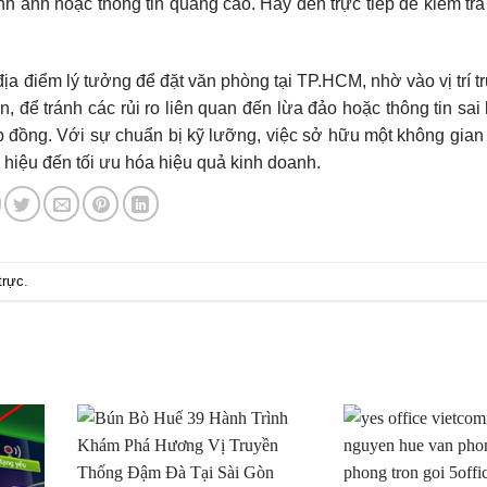
ình ảnh hoặc thông tin quảng cáo. Hãy đến trực tiếp để kiểm tr
ịa điểm lý tưởng để đặt văn phòng tại TP.HCM, nhờ vào vị trí t
n, để tránh các rủi ro liên quan đến lừa đảo hoặc thông tin sai
ợp đồng. Với sự chuẩn bị kỹ lưỡng, việc sở hữu một không gian 
g hiệu đến tối ưu hóa hiệu quả kinh doanh.
trực
.