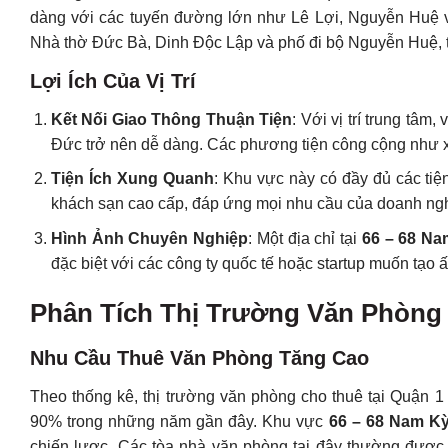
dàng với các tuyến đường lớn như Lê Lợi, Nguyễn Huệ v
Nhà thờ Đức Bà, Dinh Độc Lập và phố đi bộ Nguyễn Huệ, t
Lợi Ích Của Vị Trí
Kết Nối Giao Thông Thuận Tiện
: Với vị trí trung tâ
Đức trở nên dễ dàng. Các phương tiện công cộng như xe 
Tiện Ích Xung Quanh
: Khu vực này có đầy đủ các tiệ
khách sạn cao cấp, đáp ứng mọi nhu cầu của doanh ngh
Hình Ảnh Chuyên Nghiệp
: Một địa chỉ tại
66 – 68 Na
đặc biệt với các công ty quốc tế hoặc startup muốn tạo
Phân Tích Thị Trường Văn Phòng 
Nhu Cầu Thuê Văn Phòng Tăng Cao
Theo thống kê, thị trường văn phòng cho thuê tại Quận 1 l
90% trong những năm gần đây. Khu vực
66 – 68 Nam K
chiến lược. Các tòa nhà văn phòng tại đây thường được 