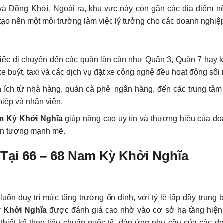
à Đồng Khởi. Ngoài ra, khu vực này còn gần các địa điểm nổ
ạo nên một môi trường làm việc lý tưởng cho các doanh nghiệ
m, việc di chuyển đến các quận lân cận như Quận 3, Quận 7 hay
buýt, taxi và các dịch vụ đặt xe công nghệ đều hoạt động sôi n
n ích từ nhà hàng, quán cà phê, ngân hàng, đến các trung tâm
iệp và nhân viên.
m Kỳ Khởi Nghĩa
giúp nâng cao uy tín và thương hiệu của do
 ấn tượng mạnh mẽ.
Tại 66 – 68 Nam Kỳ Khởi Nghĩa
uôn duy trì mức tăng trưởng ổn định, với tỷ lệ lấp đầy trung b
ỳ Khởi Nghĩa
được đánh giá cao nhờ vào cơ sở hạ tầng hiện đạ
thiết kế theo tiêu chuẩn quốc tế, đáp ứng nhu cầu của các d