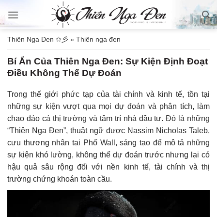
Bỏ
qua
nội
Thiên Nga Đen ✩彡
»
Thiên nga đen
dung
Bí Ẩn Của Thiên Nga Đen: Sự Kiện Định Đoạt
Điều Không Thể Dự Đoán
Trong thế giới phức tạp của tài chính và kinh tế, tồn tại
những sự kiện vượt qua mọi dự đoán và phân tích, làm
chao đảo cả thị trường và tâm trí nhà đầu tư. Đó là những
“Thiên Nga Đen”, thuật ngữ được Nassim Nicholas Taleb,
cựu thương nhân tại Phố Wall, sáng tạo để mô tả những
sự kiện khó lường, không thể dự đoán trước nhưng lại có
hậu quả sâu rộng đối với nền kinh tế, tài chính và thị
trường chứng khoán toàn cầu.