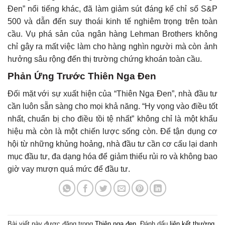
Đen” nổi tiếng khác, đã làm giảm sút đáng kể chỉ số S&P
500 và dẫn đến suy thoái kinh tế nghiêm trọng trên toàn
cầu. Vụ phá sản của ngân hàng Lehman Brothers không
chỉ gây ra mất việc làm cho hàng nghìn người mà còn ảnh
hưởng sâu rộng đến thị trường chứng khoán toàn cầu.
Phản Ứng Trước Thiên Nga Đen
Đối mặt với sự xuất hiện của “Thiên Nga Đen”, nhà đầu tư
cần luôn sẵn sàng cho mọi khả năng. “Hy vọng vào điều tốt
nhất, chuẩn bị cho điều tồi tệ nhất” không chỉ là một khẩu
hiệu mà còn là một chiến lược sống còn. Để tận dụng cơ
hội từ những khủng hoảng, nhà đầu tư cần cơ cấu lại danh
mục đầu tư, đa dạng hóa để giảm thiểu rủi ro và không bao
giờ vay mượn quá mức để đầu tư.
Bài viết này được đăng trong
Thiên nga đen
. Đánh dấu
liên kết thường