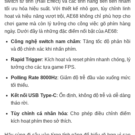
switch từ tính (Hall Effect) và các tính năng tiên tiến nhằm
tối ưu hóa hiệu suất. Với thiết kế nhỏ gọn, tùy chỉnh linh
hoạt và hiệu năng vượt trội, AE68 không chỉ phù hợp cho
chơi game mà còn lý tưởng cho công việc gõ phím hàng
ngày. Dưới đây là những đặc điểm nổi bật của AE68:
Công nghệ switch nam châm
: Tăng tốc độ phản hồi
và độ chính xác khi nhấn phím.
Rapid Trigger
: Kích hoạt và reset phím nhanh chóng, lý
tưởng cho các tựa game FPS.
Polling Rate 8000Hz
: Giảm độ trễ đầu vào xuống mức
tối thiểu.
Kết nối USB Type-C
: Ổn định, không độ trễ và dễ dàng
tháo rời.
Tùy chỉnh cá nhân hóa
: Cho phép điều chỉnh điểm
kích hoạt phím theo sở thích.
Hãy cùng đi sâu vào từng tính năng để hiểu rõ hơn vì sao