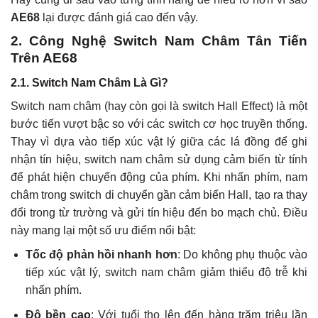
AE68
lại được đánh giá cao đến vậy.
2. Công Nghệ Switch Nam Châm Tân Tiến
Trên AE68
2.1. Switch Nam Châm Là Gì?
Switch nam châm (hay còn gọi là switch Hall Effect) là một
bước tiến vượt bậc so với các switch cơ học truyền thống.
Thay vì dựa vào tiếp xúc vật lý giữa các lá đồng để ghi
nhận tín hiệu, switch nam châm sử dụng cảm biến từ tính
để phát hiện chuyển động của phím. Khi nhấn phím, nam
châm trong switch di chuyển gần cảm biến Hall, tạo ra thay
đổi trong từ trường và gửi tín hiệu đến bo mạch chủ. Điều
này mang lại một số ưu điểm nổi bật:
Tốc độ phản hồi nhanh hơn
: Do không phụ thuộc vào
tiếp xúc vật lý, switch nam châm giảm thiểu độ trễ khi
nhấn phím.
Độ bền cao
: Với tuổi thọ lên đến hàng trăm triệu lần