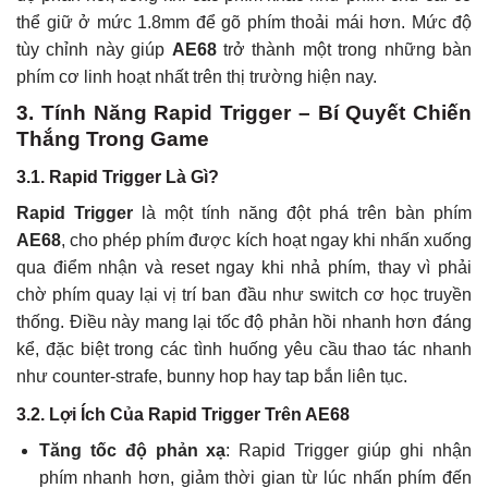
thể giữ ở mức 1.8mm để gõ phím thoải mái hơn. Mức độ
tùy chỉnh này giúp
AE68
trở thành một trong những bàn
phím cơ linh hoạt nhất trên thị trường hiện nay.
3. Tính Năng Rapid Trigger – Bí Quyết Chiến
Thắng Trong Game
3.1. Rapid Trigger Là Gì?
Rapid Trigger
là một tính năng đột phá trên bàn phím
AE68
, cho phép phím được kích hoạt ngay khi nhấn xuống
qua điểm nhận và reset ngay khi nhả phím, thay vì phải
chờ phím quay lại vị trí ban đầu như switch cơ học truyền
thống. Điều này mang lại tốc độ phản hồi nhanh hơn đáng
kể, đặc biệt trong các tình huống yêu cầu thao tác nhanh
như counter-strafe, bunny hop hay tap bắn liên tục.
3.2. Lợi Ích Của Rapid Trigger Trên AE68
Tăng tốc độ phản xạ
: Rapid Trigger giúp ghi nhận
phím nhanh hơn, giảm thời gian từ lúc nhấn phím đến