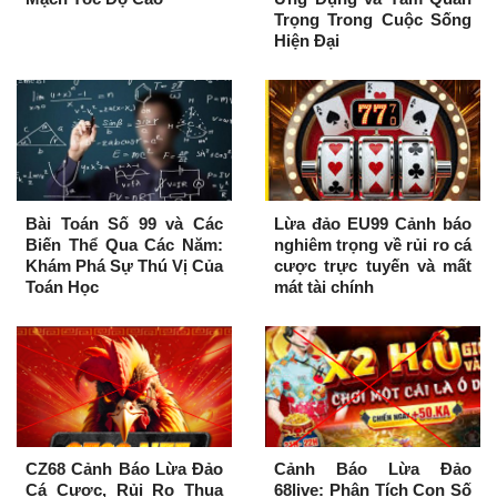
Trọng Trong Cuộc Sống
Hiện Đại
Bài Toán Số 99 và Các
Lừa đảo EU99 Cảnh báo
Biến Thể Qua Các Năm:
nghiêm trọng về rủi ro cá
Khám Phá Sự Thú Vị Của
cược trực tuyến và mất
Toán Học
mát tài chính
CZ68 Cảnh Báo Lừa Đảo
Cảnh Báo Lừa Đảo
Cá Cược, Rủi Ro Thua
68live: Phân Tích Con Số