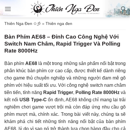
Bỏ
qua
nội
Thiên Nga Đen ✩彡
»
Thiên nga đen
dung
Bàn Phím AE68 – Đỉnh Cao Công Nghệ Với
Switch Nam Châm, Rapid Trigger Và Polling
Rate 8000Hz
Bàn phím
AE68
là một trong những sản phẩm nổi bật trong
phân khúc bàn phím cơ cao cấp, được thiết kế dành riêng
cho game thủ chuyên nghiệp và những người đam mê gõ
phím với hiệu suất tối ưu. Với công nghệ switch nam châm
tiên tiến, tính năng
Rapid Trigger
,
Polling Rate 8000Hz
và
kết nối
USB Type-C
ổn định, AE68 không chỉ mang lại trải
nghiệm chơi game vượt trội mà còn đáp ứng nhu cầu gõ
phím mượt mà, chính xác. Trong bài viết này, chúng ta sẽ
khám phá chi tiết những tính năng nổi bật của bàn phím
AE68, lý do vì sao nó trở thành lựa chọn hàng đầu cho cả