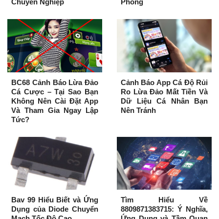
Chuyên Nghiệp
Phòng
BC68 Cảnh Báo Lừa Đảo
Cảnh Báo App Cá Độ Rủi
Cá Cược – Tại Sao Bạn
Ro Lừa Đảo Mất Tiền Và
Không Nên Cài Đặt App
Dữ Liệu Cá Nhân Bạn
Và Tham Gia Ngay Lập
Nên Tránh
Tức?
Bav 99 Hiểu Biết và Ứng
Tìm Hiểu Về
Dụng của Diode Chuyển
8809871383715: Ý Nghĩa,
Mạch Tốc Độ Cao
Ứng Dụng và Tầm Quan