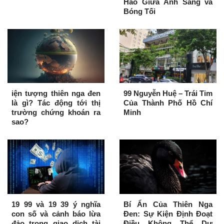
Hảo Giữa Ánh Sáng và
Bóng Tối
iện tượng thiên nga đen
99 Nguyễn Huệ – Trái Tim
là gì? Tác động tới thị
Của Thành Phố Hồ Chí
trường chứng khoán ra
Minh
sao?
19 99 và 19 39 ý nghĩa
Bí Ẩn Của Thiên Nga
con số và cảnh báo lừa
Đen: Sự Kiện Định Đoạt
đảo trong giao dịch tài
Điều Không Thể Dự