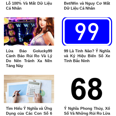
Lỗ 100% Và Mất Dữ Liệu
Bet/Win và Nguy Cơ Mất
Cá Nhân
Dữ Liệu Cá Nhân
Lừa Đảo Golucky99
99 Là Tỉnh Nào? Ý Nghĩa
Cảnh Báo Rủi Ro Và Lý
và Ký Hiệu Biển Số Xe
Do Nên Tránh Xa Nền
Tỉnh Bắc Ninh
Tảng Này
Tìm Hiểu Ý Nghĩa và Ứng
Ý Nghĩa Phong Thủy, Xổ
Dụng của Các Con Số 6
Số Và Những Rủi Ro Lừa