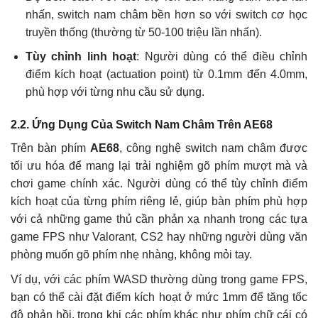
nhấn, switch nam châm bền hơn so với switch cơ học
truyền thống (thường từ 50-100 triệu lần nhấn).
Tùy chỉnh linh hoạt
: Người dùng có thể điều chỉnh
điểm kích hoạt (actuation point) từ 0.1mm đến 4.0mm,
phù hợp với từng nhu cầu sử dụng.
2.2. Ứng Dụng Của Switch Nam Châm Trên AE68
Trên bàn phím
AE68
, công nghệ switch nam châm được
tối ưu hóa để mang lại trải nghiệm gõ phím mượt mà và
chơi game chính xác. Người dùng có thể tùy chỉnh điểm
kích hoạt của từng phím riêng lẻ, giúp bàn phím phù hợp
với cả những game thủ cần phản xạ nhanh trong các tựa
game FPS như Valorant, CS2 hay những người dùng văn
phòng muốn gõ phím nhẹ nhàng, không mỏi tay.
Ví dụ, với các phím WASD thường dùng trong game FPS,
bạn có thể cài đặt điểm kích hoạt ở mức 1mm để tăng tốc
độ phản hồi, trong khi các phím khác như phím chữ cái có