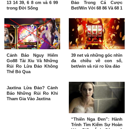
13 14 39, 6 8 cm và 6 99
Đảo Trong Cá Cược
trong Đời Sống
Bet/Win Với 68 86 Và 68 1
Cảnh Báo Nguy Hiểm
39 net và những góc nhìn
Go88 Tài Xỉu Và Những
đa chiều về con số,
Rủi Ro Lừa Đảo Không
bet/win và rủi ro lừa đảo
Thể Bỏ Qua
Jaxtina Lừa Đảo? Cảnh
Báo Những Rủi Ro Khi
Tham Gia Vào Jaxtina
“Thiên Nga Đen”: Hành
Trình Tìm Kiếm Sự Hoàn