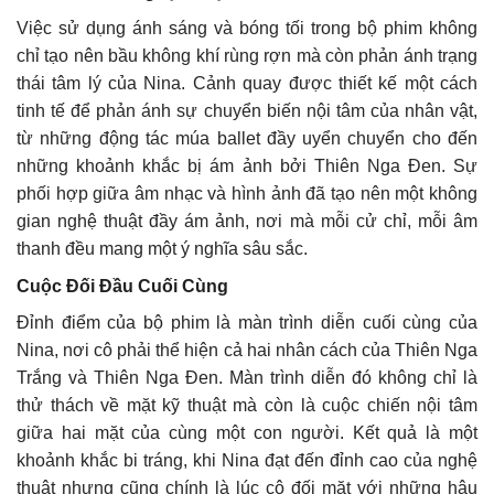
Việc sử dụng ánh sáng và bóng tối trong bộ phim không
chỉ tạo nên bầu không khí rùng rợn mà còn phản ánh trạng
thái tâm lý của Nina. Cảnh quay được thiết kế một cách
tinh tế để phản ánh sự chuyển biến nội tâm của nhân vật,
từ những động tác múa ballet đầy uyển chuyển cho đến
những khoảnh khắc bị ám ảnh bởi Thiên Nga Đen. Sự
phối hợp giữa âm nhạc và hình ảnh đã tạo nên một không
gian nghệ thuật đầy ám ảnh, nơi mà mỗi cử chỉ, mỗi âm
thanh đều mang một ý nghĩa sâu sắc.
Cuộc Đối Đầu Cuối Cùng
Đỉnh điểm của bộ phim là màn trình diễn cuối cùng của
Nina, nơi cô phải thể hiện cả hai nhân cách của Thiên Nga
Trắng và Thiên Nga Đen. Màn trình diễn đó không chỉ là
thử thách về mặt kỹ thuật mà còn là cuộc chiến nội tâm
giữa hai mặt của cùng một con người. Kết quả là một
khoảnh khắc bi tráng, khi Nina đạt đến đỉnh cao của nghệ
thuật nhưng cũng chính là lúc cô đối mặt với những hậu