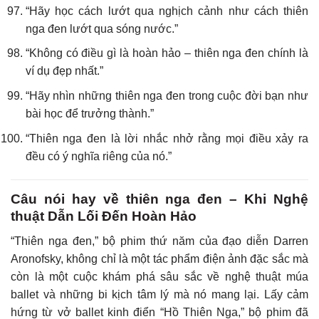
“Hãy học cách lướt qua nghịch cảnh như cách thiên
nga đen lướt qua sóng nước.”
“Không có điều gì là hoàn hảo – thiên nga đen chính là
ví dụ đẹp nhất.”
“Hãy nhìn những thiên nga đen trong cuộc đời bạn như
bài học để trưởng thành.”
“Thiên nga đen là lời nhắc nhở rằng mọi điều xảy ra
đều có ý nghĩa riêng của nó.”
Câu nói hay về thiên nga đen – Khi Nghệ
thuật Dẫn Lối Đến Hoàn Hảo
“Thiên nga đen,” bộ phim thứ năm của đạo diễn Darren
Aronofsky, không chỉ là một tác phẩm điện ảnh đặc sắc mà
còn là một cuộc khám phá sâu sắc về nghệ thuật múa
ballet và những bi kịch tâm lý mà nó mang lại. Lấy cảm
hứng từ vở ballet kinh điển “Hồ Thiên Nga,” bộ phim đã