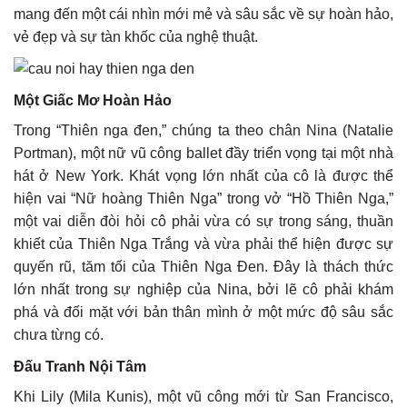
mang đến một cái nhìn mới mẻ và sâu sắc về sự hoàn hảo,
vẻ đẹp và sự tàn khốc của nghệ thuật.
Một Giấc Mơ Hoàn Hảo
Trong “Thiên nga đen,” chúng ta theo chân Nina (Natalie
Portman), một nữ vũ công ballet đầy triển vọng tại một nhà
hát ở New York. Khát vọng lớn nhất của cô là được thể
hiện vai “Nữ hoàng Thiên Nga” trong vở “Hồ Thiên Nga,”
một vai diễn đòi hỏi cô phải vừa có sự trong sáng, thuần
khiết của Thiên Nga Trắng và vừa phải thể hiện được sự
quyến rũ, tăm tối của Thiên Nga Đen. Đây là thách thức
lớn nhất trong sự nghiệp của Nina, bởi lẽ cô phải khám
phá và đối mặt với bản thân mình ở một mức độ sâu sắc
chưa từng có.
Đấu Tranh Nội Tâm
Khi Lily (Mila Kunis), một vũ công mới từ San Francisco,