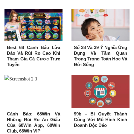
Best 68 Cảnh Báo Lừa
Số 38 Và 39 Ý Nghĩa Ứng
Đảo Và Rủi Ro Cao Khi
Dụng Và Tầm Quan
Tham Gia Cá Cược Trực
Trọng Trong Toán Học Và
Tuyến
Đời Sống
Cảnh Báo: 68Win Và
99b – Bí Quyết Thành
Những Rủi Ro Ẩn Giấu
Công Với Mô Hình Kinh
Của 68Win App, 68Win
Doanh Độc Đáo
Club, 68Win VIP