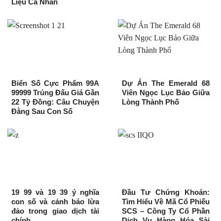
Liệu Cá Nhân
Biển Số Cực Phẩm 99A
Dự Án The Emerald 68
99999 Trúng Đấu Giá Gần
Viên Ngọc Lục Bảo Giữa
22 Tỷ Đồng: Câu Chuyện
Lòng Thành Phố
Đằng Sau Con Số
19 99 và 19 39 ý nghĩa
Đầu Tư Chứng Khoán:
con số và cảnh báo lừa
Tìm Hiểu Về Mã Cổ Phiếu
đảo trong giao dịch tài
SCS – Công Ty Cổ Phần
chính
Dịch Vụ Hàng Hóa Sài