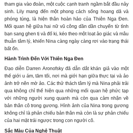
tham gia vào đoàn, một cuộc cạnh tranh ngầm bắt đầu nảy
sinh. Lily mang đến một phong cách sống hoang dã và
phóng túng, là hiện thân hoàn hảo của Thiên Nga Đen.
Mối quan hệ giữa hai nữ vũ công dần dần chuyển từ tình
bạn sang ghen tị và đố kị, kéo theo một loạt ảo giác và mâu
thuẫn tâm lý, khiến Nina càng ngày càng rơi vào trạng thái
bất ổn.
Hành Trình Đến Với Thiên Nga Đen
Đạo diễn Darren Aronofsky đã dẫn dắt khán giả vào một
thế giới u ám, tăm tối, nơi mà giới hạn giữa thực tại và ảo
ảnh trở nên mờ ảo. Các thử thách tâm lý mà Nina phải trải
qua không chỉ thể hiện qua những mối quan hệ phức tạp
với những người xung quanh mà còn qua cảm nhận về
bản thân cô trong gương. Hình ảnh của Nina trong gương
không chỉ là phản chiếu bản thân mà còn là sự phản chiếu
của hai mặt trái ngược trong con người cô.
Sắc Màu Của Nghệ Thuật