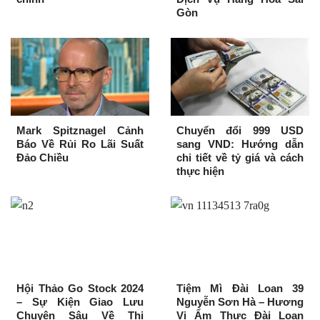
Gòn
Mark Spitznagel Cảnh
Chuyển đổi 999 USD
Báo Về Rủi Ro Lãi Suất
sang VND: Hướng dẫn
Đảo Chiều
chi tiết về tỷ giá và cách
thực hiện
Hội Thảo Go Stock 2024
Tiệm Mì Đài Loan 39
– Sự Kiện Giao Lưu
Nguyễn Sơn Hà – Hương
Chuyên Sâu Về Thị
Vị Ẩm Thực Đài Loan