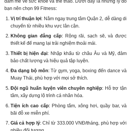
đam mê về sức khỏe và thể thao. Dưới đây là những lý do
bạn nên chọn 99 Fitness:
Vị trí thuận lợi
: Nằm ngay trung tâm Quận 2, dễ dàng di
chuyển từ nhiều khu vực lân cận.
Không gian đẳng cấp
: Rộng rãi, sạch sẽ, và được
thiết kế để mang lại trải nghiệm thoải mái.
Thiết bị hiện đại
: Nhập khẩu từ châu Âu và Mỹ, đảm
bảo chất lượng và hiệu quả tập luyện.
Đa dạng bộ môn
: Từ gym, yoga, boxing đến dance và
Muay Thái, phù hợp với mọi sở thích.
Đội ngũ huấn luyện viên chuyên nghiệp
: Hỗ trợ tận
tâm, xây dựng lộ trình cá nhân hóa.
Tiện ích cao cấp
: Phòng tắm, xông hơi, quầy bar, và
bãi đỗ xe miễn phí.
Giá cả hợp lý
: Chỉ từ 333.000 VNĐ/tháng, phù hợp với
nhiều đối tượng.