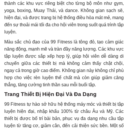
thành các khu vực riêng biệt cho từng bộ môn như gym,
yoga, boxing, Muay Thái, và dance. Không gian sạch sẽ,
hiện đại, và được trang bị hệ thống điều hòa mát mẻ, mang
đến sự thoải mái tối đa cho hội viên trong suốt quá trình tập
luyện.
Màu sắc chủ đạo của 99 Fitness là tông đỏ, tạo cảm giác
năng động, mạnh mẽ và tràn đầy năng lượng. Các khu vực
tập luyện được sắp xếp hợp lý, giúp hội viên dễ dàng di
chuyển giữa các thiết bị mà không cảm thấy chật chội,
ngay cả trong giờ cao điểm. Không gian này không chỉ phù
hợp cho việc rèn luyện thể chất mà còn giúp giảm căng
thẳng, tăng cường tinh thần sau mỗi buổi tập.
Trang Thiết Bị Hiện Đại Và Đa Dạng
99 Fitness tự hào sở hữu hệ thống máy móc và thiết bị tập
luyện hiện đại, nhập khẩu 100% từ châu Âu và Mỹ. Các
thiết bị được bố trí bài bản, phục vụ đa dạng nhu cầu tập
luyện từ tăng cơ, giảm cân, đến cải thiện sức bền. Một số