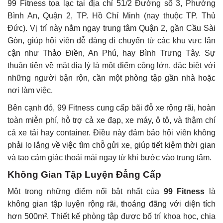
99 Fitness tọa lạc tại địa chỉ 51/2 Đường số 3, Phường
Bình An, Quận 2, TP. Hồ Chí Minh (nay thuộc TP. Thủ
Đức). Vị trí này nằm ngay trung tâm Quận 2, gần Cầu Sài
Gòn, giúp hội viên dễ dàng di chuyển từ các khu vực lân
cận như Thảo Điền, An Phú, hay Bình Trưng Tây. Sự
thuận tiện về mặt địa lý là một điểm cộng lớn, đặc biệt với
những người bận rộn, cần một phòng tập gần nhà hoặc
nơi làm việc.
Bên cạnh đó, 99 Fitness cung cấp bãi đỗ xe rộng rãi, hoàn
toàn miễn phí, hỗ trợ cả xe đạp, xe máy, ô tô, và thậm chí
cả xe tải hay container. Điều này đảm bảo hội viên không
phải lo lắng về việc tìm chỗ gửi xe, giúp tiết kiệm thời gian
và tạo cảm giác thoải mái ngay từ khi bước vào trung tâm.
Không Gian Tập Luyện Đẳng Cấp
Một trong những điểm nổi bật nhất của
99 Fitness
là
không gian tập luyện rộng rãi, thoáng đãng với diện tích
hơn 500m². Thiết kế phòng tập được bố trí khoa học, chia