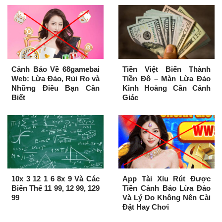
Cảnh Báo Về 68gamebai
Tiền Việt Biến Thành
Web: Lừa Đảo, Rủi Ro và
Tiền Đô – Màn Lừa Đảo
Những Điều Bạn Cần
Kinh Hoàng Cần Cảnh
Biết
Giác
10x 3 12 1 6 8x 9 Và Các
App Tài Xỉu Rút Được
Biến Thể 11 99, 12 99, 129
Tiền Cảnh Báo Lừa Đảo
99
Và Lý Do Không Nên Cài
Đặt Hay Chơi