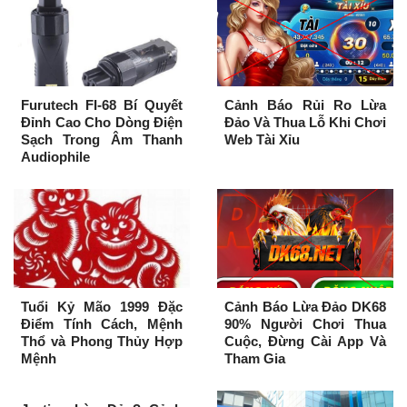
Furutech FI-68 Bí Quyết
Cảnh Báo Rủi Ro Lừa
Đỉnh Cao Cho Dòng Điện
Đảo Và Thua Lỗ Khi Chơi
Sạch Trong Âm Thanh
Web Tài Xỉu
Audiophile
Tuổi Kỷ Mão 1999 Đặc
Cảnh Báo Lừa Đảo DK68
Điểm Tính Cách, Mệnh
90% Người Chơi Thua
Thổ và Phong Thủy Hợp
Cuộc, Đừng Cài App Và
Mệnh
Tham Gia