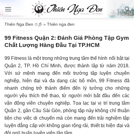
Bỏ
qua
nội
Thiên Nga Đen ✩彡
»
Thiên nga đen
dung
99 Fitness Quận 2: Đánh Giá Phòng Tập Gym
Chất Lượng Hàng Đầu Tại TP.HCM
99 Fitness là một trong những trung tâm thể hình nổi bật tại
Quận 2, TP. Hồ Chí Minh, được thành lập từ năm 2018.
Với sứ mệnh mang đến môi trường tập luyện chuyên
nghiệp, hiện đại và đa dạng các bộ môn, 99 Fitness đã
nhanh chóng trở thành điểm đến lý tưởng cho những
người yêu thích thể thao, từ người mới bắt đầu đến các
vận động viên chuyên nghiệp. Tọa lạc tại vị trí trung tâm
Quận 2, gần Cầu Sài Gòn, phòng tập này không chỉ thuận
tiện cho việc di chuyển mà còn mang đến trải nghiệm tập
luyện đẳng cấp với không gian rộng rãi, thiết bị hiện đại và
đội ngũ huấn luyện viên tận tâm.