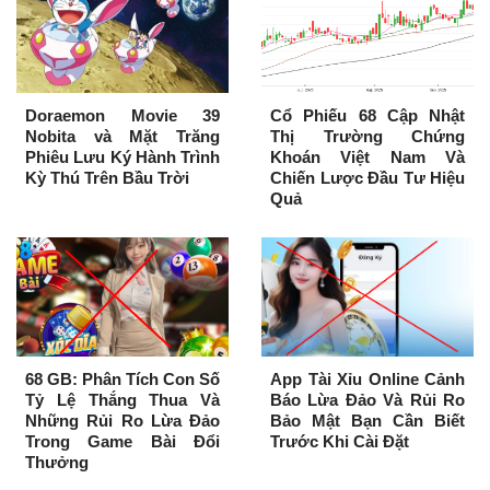
Doraemon Movie 39
Cổ Phiếu 68 Cập Nhật
Nobita và Mặt Trăng
Thị Trường Chứng
Phiêu Lưu Ký Hành Trình
Khoán Việt Nam Và
Kỳ Thú Trên Bầu Trời
Chiến Lược Đầu Tư Hiệu
Quả
68 GB: Phân Tích Con Số
App Tài Xỉu Online Cảnh
Tỷ Lệ Thắng Thua Và
Báo Lừa Đảo Và Rủi Ro
Những Rủi Ro Lừa Đảo
Bảo Mật Bạn Cần Biết
Trong Game Bài Đổi
Trước Khi Cài Đặt
Thưởng