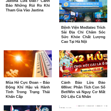
Jaxtina Lừa Đảo? Cảnh
Báo Những Rủi Ro Khi
Tham Gia Vào Jaxtina
Bệnh Viện Medlatec Trích
Sài Địa Chỉ Chăm Sóc
Sức Khỏe Chất Lượng
Cao Tại Hà Nội
Mùa Hè Cực Đoan – Báo
Cảnh Báo Lừa Đảo
Động Khí Hậu và Hành
68live: Phân Tích Con Số
Tinh Trong Trạng Thái
Bet/Win và Nguy Cơ Mất
Khẩn Cấp
Dữ Liệu Cá Nhân