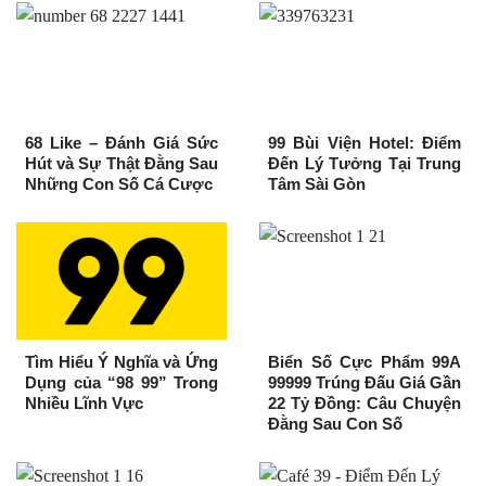
68 Like – Đánh Giá Sức
99 Bùi Viện Hotel: Điểm
Hút và Sự Thật Đằng Sau
Đến Lý Tưởng Tại Trung
Những Con Số Cá Cược
Tâm Sài Gòn
Tìm Hiểu Ý Nghĩa và Ứng
Biển Số Cực Phẩm 99A
Dụng của “98 99” Trong
99999 Trúng Đấu Giá Gần
Nhiều Lĩnh Vực
22 Tỷ Đồng: Câu Chuyện
Đằng Sau Con Số