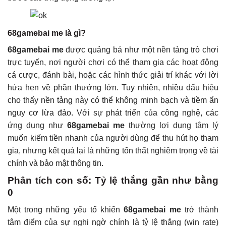
68gamebai me là gì?
68gamebai me
được quảng bá như một nền tảng trò chơi
trực tuyến, nơi người chơi có thể tham gia các hoạt động
cá cược, đánh bài, hoặc các hình thức giải trí khác với lời
hứa hẹn về phần thưởng lớn. Tuy nhiên, nhiều dấu hiệu
cho thấy nền tảng này có thể không minh bạch và tiềm ẩn
nguy cơ lừa đảo. Với sự phát triển của công nghệ, các
ứng dụng như
68gamebai me
thường lợi dụng tâm lý
muốn kiếm tiền nhanh của người dùng để thu hút họ tham
gia, nhưng kết quả lại là những tổn thất nghiêm trọng về tài
chính và bảo mật thông tin.
Phân tích con số: Tỷ lệ thắng gần như bằng
0
Một trong những yếu tố khiến
68gamebai me
trở thành
tâm điểm của sự nghi ngờ chính là tỷ lệ thắng (win rate)