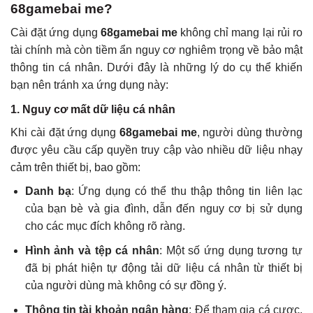
68gamebai me?
Cài đặt ứng dụng
68gamebai me
không chỉ mang lại rủi ro
tài chính mà còn tiềm ẩn nguy cơ nghiêm trọng về bảo mật
thông tin cá nhân. Dưới đây là những lý do cụ thể khiến
bạn nên tránh xa ứng dụng này:
1. Nguy cơ mất dữ liệu cá nhân
Khi cài đặt ứng dụng
68gamebai me
, người dùng thường
được yêu cầu cấp quyền truy cập vào nhiều dữ liệu nhạy
cảm trên thiết bị, bao gồm:
Danh bạ
: Ứng dụng có thể thu thập thông tin liên lạc
của bạn bè và gia đình, dẫn đến nguy cơ bị sử dụng
cho các mục đích không rõ ràng.
Hình ảnh và tệp cá nhân
: Một số ứng dụng tương tự
đã bị phát hiện tự động tải dữ liệu cá nhân từ thiết bị
của người dùng mà không có sự đồng ý.
Thông tin tài khoản ngân hàng
: Để tham gia cá cược,