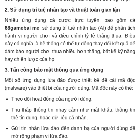
2. Sử dụng trí tuệ nhân tạo và thuật toán gian lận
Nhiều ứng dụng cá cược trực tuyến, bao gồm cả
68gamebai me
, sử dụng trí tuệ nhân tạo (AI) để phân tích
hành vi người chơi và điều chỉnh tỷ lệ thắng thua. Điều
này có nghĩa là hệ thống có thể tự động thay đổi kết quả để
đảm bảo người chơi thua nhiều hơn thắng, bất kể kỹ năng
hay chiến lược của họ.
3. Tấn công bảo mật thông qua ứng dụng
Một số ứng dụng lừa đảo được thiết kế để cài mã độc
(malware) vào thiết bị của người dùng. Mã độc này có thể:
Theo dõi hoạt động của người dùng.
Thu thập thông tin nhạy cảm như mật khẩu, thông tin
thẻ tín dụng, hoặc dữ liệu cá nhân.
Gửi tin nhắn lừa đảo đến danh bạ của người dùng để
mở rộng phạm vi lừa đảo.