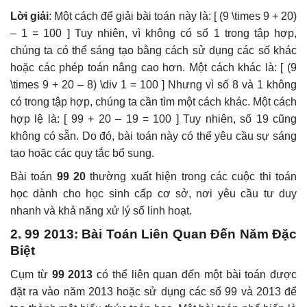
Lời giải
: Một cách để giải bài toán này là: [ (9 \times 9 + 20)
– 1 = 100 ] Tuy nhiên, vì không có số 1 trong tập hợp,
chúng ta có thể sáng tạo bằng cách sử dụng các số khác
hoặc các phép toán nâng cao hơn. Một cách khác là: [ (9
\times 9 + 20 – 8) \div 1 = 100 ] Nhưng vì số 8 và 1 không
có trong tập hợp, chúng ta cần tìm một cách khác. Một cách
hợp lệ là: [ 99 + 20 – 19 = 100 ] Tuy nhiên, số 19 cũng
không có sẵn. Do đó, bài toán này có thể yêu cầu sự sáng
tạo hoặc các quy tắc bổ sung.
Bài toán
99 20
thường xuất hiện trong các cuộc thi toán
học dành cho học sinh cấp cơ sở, nơi yêu cầu tư duy
nhanh và khả năng xử lý số linh hoạt.
2. 99 2013: Bài Toán Liên Quan Đến Năm Đặc
Biệt
Cụm từ
99 2013
có thể liên quan đến một bài toán được
đặt ra vào năm 2013 hoặc sử dụng các số 99 và 2013 để