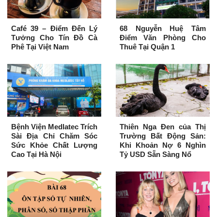
Café 39 – Điểm Đến Lý
68 Nguyễn Huệ Tâm
Tưởng Cho Tín Đồ Cà
Điểm Văn Phòng Cho
Phê Tại Việt Nam
Thuê Tại Quận 1
Bệnh Viện Medlatec Trích
Thiên Nga Đen của Thị
Sài Địa Chỉ Chăm Sóc
Trường Bất Động Sản:
Sức Khỏe Chất Lượng
Khi Khoản Nợ 6 Nghìn
Cao Tại Hà Nội
Tỷ USD Sẵn Sàng Nổ