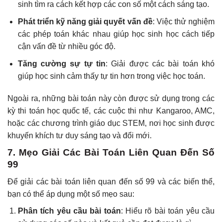
sinh tìm ra cách kết hợp các con số một cách sáng tạo.
Phát triển kỹ năng giải quyết vấn đề
: Việc thử nghiệm
các phép toán khác nhau giúp học sinh học cách tiếp
cận vấn đề từ nhiều góc độ.
Tăng cường sự tự tin
: Giải được các bài toán khó
giúp học sinh cảm thấy tự tin hơn trong việc học toán.
Ngoài ra, những bài toán này còn được sử dụng trong các
kỳ thi toán học quốc tế, các cuộc thi như Kangaroo, AMC,
hoặc các chương trình giáo dục STEM, nơi học sinh được
khuyến khích tư duy sáng tạo và đổi mới.
7. Mẹo Giải Các Bài Toán Liên Quan Đến Số
99
Để giải các bài toán liên quan đến số 99 và các biến thể,
bạn có thể áp dụng một số mẹo sau:
Phân tích yêu cầu bài toán
: Hiểu rõ bài toán yêu cầu