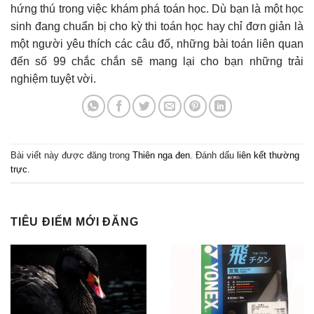
hứng thú trong việc khám phá toán học. Dù bạn là một học
sinh đang chuẩn bị cho kỳ thi toán học hay chỉ đơn giản là
một người yêu thích các câu đố, những bài toán liên quan
đến số 99 chắc chắn sẽ mang lại cho bạn những trải
nghiệm tuyệt vời.
Bài viết này được đăng trong
Thiên nga đen
. Đánh dấu
liên kết thường
trực
.
TIÊU ĐIỂM MỚI ĐĂNG