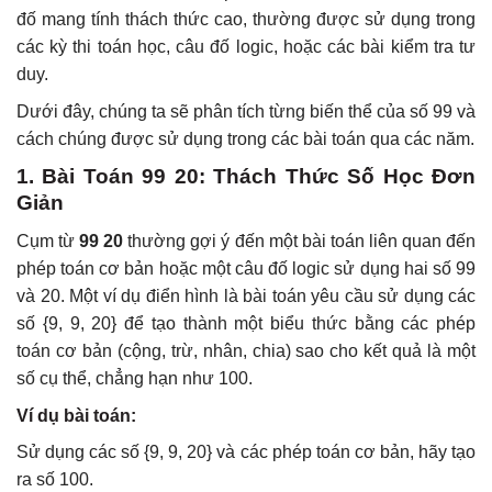
đố mang tính thách thức cao, thường được sử dụng trong
các kỳ thi toán học, câu đố logic, hoặc các bài kiểm tra tư
duy.
Dưới đây, chúng ta sẽ phân tích từng biến thể của số 99 và
cách chúng được sử dụng trong các bài toán qua các năm.
1. Bài Toán 99 20: Thách Thức Số Học Đơn
Giản
Cụm từ
99 20
thường gợi ý đến một bài toán liên quan đến
phép toán cơ bản hoặc một câu đố logic sử dụng hai số 99
và 20. Một ví dụ điển hình là bài toán yêu cầu sử dụng các
số {9, 9, 20} để tạo thành một biểu thức bằng các phép
toán cơ bản (cộng, trừ, nhân, chia) sao cho kết quả là một
số cụ thể, chẳng hạn như 100.
Ví dụ bài toán:
Sử dụng các số {9, 9, 20} và các phép toán cơ bản, hãy tạo
ra số 100.