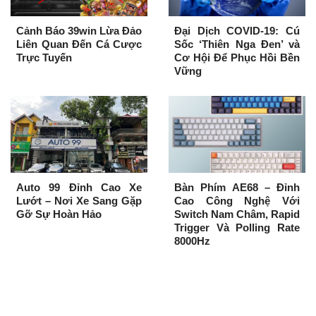
Cảnh Báo 39win Lừa Đảo
Đại Dịch COVID-19: Cú
Liên Quan Đến Cá Cược
Sốc ‘Thiên Nga Đen’ và
Trực Tuyến
Cơ Hội Để Phục Hồi Bền
Vững
Auto 99 Đỉnh Cao Xe
Bàn Phím AE68 – Đỉnh
Lướt – Nơi Xe Sang Gặp
Cao Công Nghệ Với
Gỡ Sự Hoàn Hảo
Switch Nam Châm, Rapid
Trigger Và Polling Rate
8000Hz