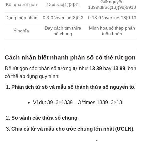
Giữ nguyên
Kết quả rút gọn
13\dfrac{1}{3}
31
1399\dfrac{13}{99}
9913
Dạng thập phân
0.3‾0.\overline{3}
0.
3
0.13‾0.\overline{13}
0.
13
Dạy cách tìm thừa
Minh họa số thập phân
Ý nghĩa
số chung
tuần hoàn
Cách nhận biết nhanh phân số có thể rút gọn
Để rút gọn các phân số tương tự như
13 39
hay
13 99
, bạn
có thể áp dụng quy trình:
Phân tích tử số và mẫu số thành thừa số nguyên tố
.
Ví dụ:
39=3×1339 = 3 \times 13
39
=
3
×
13
.
So sánh các thừa số chung
.
Chia cả tử và mẫu cho ước chung lớn nhất (ƯCLN)
.