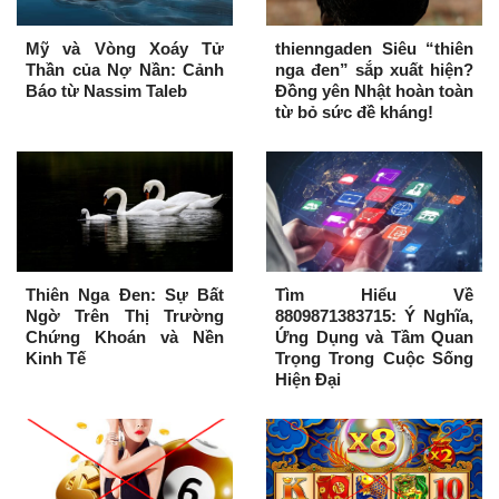
Mỹ và Vòng Xoáy Tử
thienngaden Siêu “thiên
Thần của Nợ Nần: Cảnh
nga đen” sắp xuất hiện?
Báo từ Nassim Taleb
Đồng yên Nhật hoàn toàn
từ bỏ sức đề kháng!
Thiên Nga Đen: Sự Bất
Tìm Hiểu Về
Ngờ Trên Thị Trường
8809871383715: Ý Nghĩa,
Chứng Khoán và Nền
Ứng Dụng và Tầm Quan
Kinh Tế
Trọng Trong Cuộc Sống
Hiện Đại