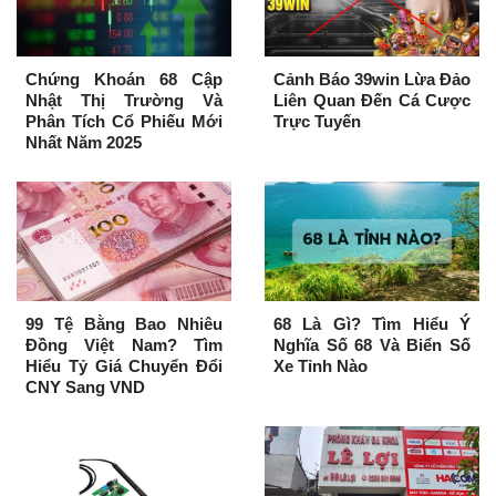
Chứng Khoán 68 Cập
Cảnh Báo 39win Lừa Đảo
Nhật Thị Trường Và
Liên Quan Đến Cá Cược
Phân Tích Cổ Phiếu Mới
Trực Tuyến
Nhất Năm 2025
99 Tệ Bằng Bao Nhiêu
68 Là Gì? Tìm Hiểu Ý
Đồng Việt Nam? Tìm
Nghĩa Số 68 Và Biển Số
Hiểu Tỷ Giá Chuyển Đổi
Xe Tỉnh Nào
CNY Sang VND