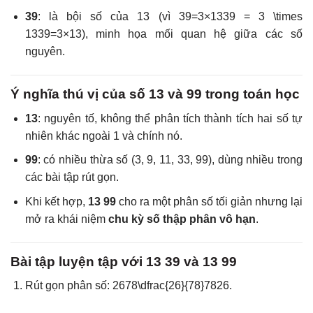
39
: là bội số của 13 (vì
39=3×1339 = 3 \times
13
39
=
3
×
13
), minh họa mối quan hệ giữa các số
nguyên.
Ý nghĩa thú vị của số 13 và 99 trong toán học
13
: nguyên tố, không thể phân tích thành tích hai số tự
nhiên khác ngoài 1 và chính nó.
99
: có nhiều thừa số (3, 9, 11, 33, 99), dùng nhiều trong
các bài tập rút gọn.
Khi kết hợp,
13 99
cho ra một phân số tối giản nhưng lại
mở ra khái niệm
chu kỳ số thập phân vô hạn
.
Bài tập luyện tập với 13 39 và 13 99
Rút gọn phân số:
2678\dfrac{26}{78}
7826
.