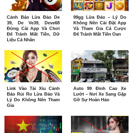
Cảnh Báo Lừa Đảo De
99gg Lừa Đảo – Lý Do
39, De Ve39, Deve68
Không Nên Cài Đặt App
Đừng Cài App Và Chơi
Và Tham Gia Cá Cược
Để Tránh Mất Tiền, Dữ
Để Tránh Mất Tiền Oan
Liệu Cá Nhân
Link Vào Tài Xỉu Cảnh
Auto 99 Đỉnh Cao Xe
Báo Rủi Ro Lừa Đảo Và
Lướt – Nơi Xe Sang Gặp
Lý Do Không Nên Tham
Gỡ Sự Hoàn Hảo
Gia