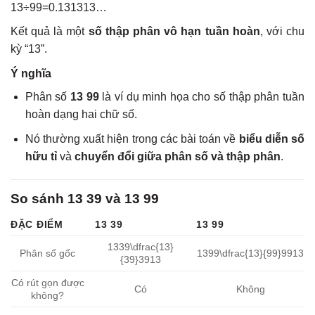
13
÷
99
=
0.131313…
Kết quả là một
số thập phân vô hạn tuần hoàn
, với chu
kỳ “13”.
Ý nghĩa
Phân số
13 99
là ví dụ minh họa cho số thập phân tuần
hoàn dạng hai chữ số.
Nó thường xuất hiện trong các bài toán về
biểu diễn số
hữu tỉ
và
chuyển đổi giữa phân số và thập phân
.
So sánh 13 39 và 13 99
ĐẶC ĐIỂM
13 39
13 99
1339\dfrac{13}
Phân số gốc
1399\dfrac{13}{99}
9913
{39}
3913
Có rút gọn được
Có
Không
không?