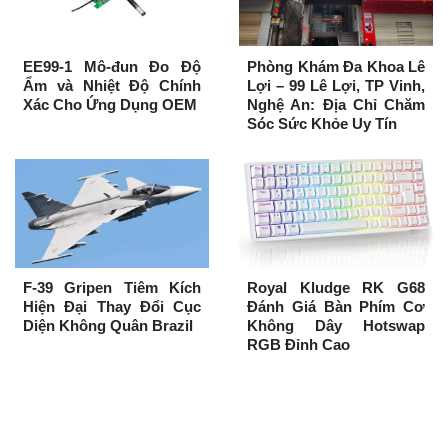
EE99-1 Mô-đun Đo Độ
Phòng Khám Đa Khoa Lê
Ẩm và Nhiệt Độ Chính
Lợi – 99 Lê Lợi, TP Vinh,
Xác Cho Ứng Dụng OEM
Nghệ An: Địa Chỉ Chăm
Sóc Sức Khỏe Uy Tín
F-39 Gripen Tiêm Kích
Royal Kludge RK G68
Hiện Đại Thay Đổi Cục
Đánh Giá Bàn Phím Cơ
Diện Không Quân Brazil
Không Dây Hotswap
RGB Đỉnh Cao