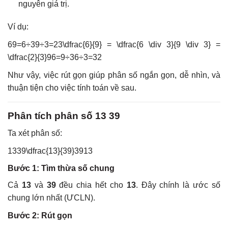
nguyên giá trị.
Ví dụ:
69=6÷39÷3=23\dfrac{6}{9} = \dfrac{6 \div 3}{9 \div 3} =
\dfrac{2}{3}
96
=
9
÷
36
÷
3
=
32
Như vậy, việc rút gọn giúp phân số ngắn gọn, dễ nhìn, và
thuận tiện cho việc tính toán về sau.
Phân tích phân số 13 39
Ta xét phân số:
1339\dfrac{13}{39}
3913
Bước 1: Tìm thừa số chung
Cả
13
và
39
đều chia hết cho
13
. Đây chính là ước số
chung lớn nhất (ƯCLN).
Bước 2: Rút gọn