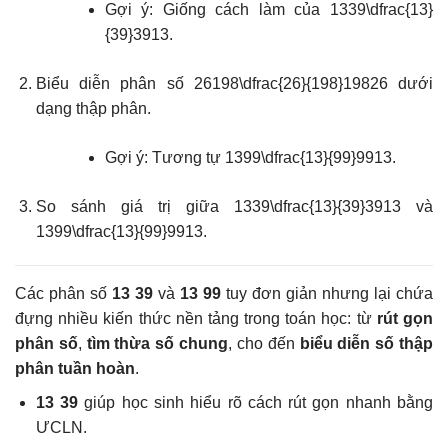
Gợi ý: Giống cách làm của
1339\dfrac{13}
{39}
3913
.
Biểu diễn phân số
26198\dfrac{26}{198}
19826
dưới
dạng thập phân.
Gợi ý: Tương tự
1399\dfrac{13}{99}
9913
.
So sánh giá trị giữa
1339\dfrac{13}{39}
3913
và
1399\dfrac{13}{99}
9913
.
Các phân số
13 39
và
13 99
tuy đơn giản nhưng lại chứa
đựng nhiều kiến thức nền tảng trong toán học: từ
rút gọn
phân số
,
tìm thừa số chung
, cho đến
biểu diễn số thập
phân tuần hoàn
.
13 39
giúp học sinh hiểu rõ cách rút gọn nhanh bằng
ƯCLN.