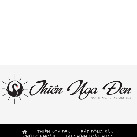
THIÊN NGA ĐEN
BẤT ĐỘNG SẢN
CHỨNG KHOÁN
TÀI CHÍNH NGÂN HÀNG