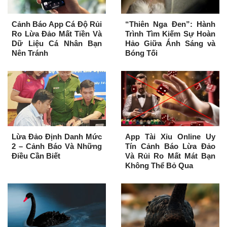
Cảnh Báo App Cá Độ Rủi
“Thiên Nga Đen”: Hành
Ro Lừa Đảo Mất Tiền Và
Trình Tìm Kiếm Sự Hoàn
Dữ Liệu Cá Nhân Bạn
Hảo Giữa Ánh Sáng và
Nên Tránh
Bóng Tối
Lừa Đảo Định Danh Mức
App Tài Xỉu Online Uy
2 – Cảnh Báo Và Những
Tín Cảnh Báo Lừa Đảo
Điều Cần Biết
Và Rủi Ro Mất Mát Bạn
Không Thể Bỏ Qua