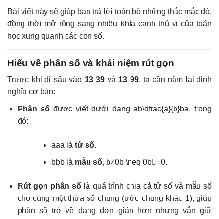
Bài viết này sẽ giúp bạn trả lời toàn bộ những thắc mắc đó,
đồng thời mở rộng sang nhiều khía cạnh thú vị của toán
học xung quanh các con số.
Hiểu về phân số và khái niệm rút gọn
Trước khi đi sâu vào
13 39
và
13 99
, ta cần nắm lại định
nghĩa cơ bản:
Phân số
được viết dưới dạng
ab\dfrac{a}{b}
b
a
, trong
đó:
aa
a
là
tử số
.
bb
b
là
mẫu số
,
b≠0b \neq 0
b

=
0
.
Rút gọn phân số
là quá trình chia cả tử số và mẫu số
cho cùng một thừa số chung (ước chung khác 1), giúp
phân số trở về dạng đơn giản hơn nhưng vẫn giữ