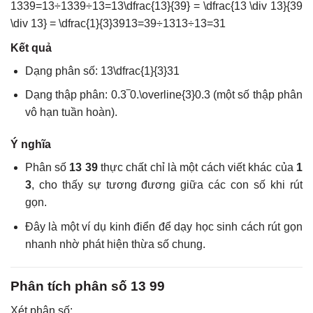
1339=13÷1339÷13=13\dfrac{13}{39} = \dfrac{13 \div 13}{39
\div 13} = \dfrac{1}{3}
3913
=
39
÷
1313
÷
13
=
31
Kết quả
Dạng phân số:
13\dfrac{1}{3}
31
Dạng thập phân:
0.3‾0.\overline{3}
0.
3
(một số thập phân
vô hạn tuần hoàn).
Ý nghĩa
Phân số
13 39
thực chất chỉ là một cách viết khác của
1
3
, cho thấy sự tương đương giữa các con số khi rút
gọn.
Đây là một ví dụ kinh điển để dạy học sinh cách rút gọn
nhanh nhờ phát hiện thừa số chung.
Phân tích phân số 13 99
Xét phân số: