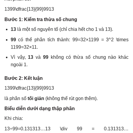
1399\dfrac{13}{99}
9913
Bước 1: Kiểm tra thừa số chung
13
là một số nguyên tố (chỉ chia hết cho 1 và 13).
99
có thể phân tích thành:
99=32×1199 = 3^2 \times
11
99
=
3
2
×
11
.
Vì vậy,
13
và
99
không có thừa số chung nào khác
ngoài 1.
Bước 2: Kết luận
1399\dfrac{13}{99}
9913
là phân số
tối giản
(không thể rút gọn thêm).
Biểu diễn dưới dạng thập phân
Khi chia:
13÷99=0.131313…13 \div 99 = 0.131313…