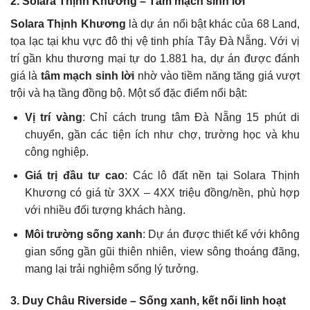
2. Solara Thịnh Khương – Tâm mạch sinh lời
Solara Thịnh Khương
là dự án nổi bật khác của 68 Land,
tọa lạc tại khu vực đô thị vệ tinh phía Tây Đà Nẵng. Với vị
trí gần khu thương mại tự do 1.881 ha, dự án được đánh
giá là
tâm mạch sinh lời
nhờ vào tiềm năng tăng giá vượt
trội và hạ tầng đồng bộ. Một số đặc điểm nổi bật:
Vị trí vàng
: Chỉ cách trung tâm Đà Nẵng 15 phút di
chuyển, gần các tiện ích như chợ, trường học và khu
công nghiệp.
Giá trị đầu tư cao
: Các lô đất nền tại Solara Thịnh
Khương có giá từ 3XX – 4XX triệu đồng/nền, phù hợp
với nhiều đối tượng khách hàng.
Môi trường sống xanh
: Dự án được thiết kế với không
gian sống gần gũi thiên nhiên, view sông thoáng đãng,
mang lại trải nghiệm sống lý tưởng.
3. Duy Châu Riverside – Sống xanh, kết nối linh hoạt