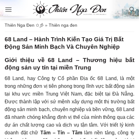
Bỏ
qua
nội
Thiên Nga Đen ✩彡
»
Thiên nga đen
dung
68 Land – Hành Trình Kiến Tạo Giá Trị Bất
Động Sản Minh Bạch Và Chuyên Nghiệp
Giới thiệu về 68 Land – Thương hiệu bất
động sản uy tín tại miền Trung
68 Land, hay Công ty Cổ phần Địa ốc 68 Land, là một
trong những đơn vị tiên phong trong lĩnh vực bất động sản
tại khu vực miền Trung Việt Nam, đặc biệt tại Đà Nẵng.
Được thành lập với sứ mệnh xây dựng một thị trường bất
động sản minh bạch, chuyên nghiệp và bền vững, 68 Land
đã nhanh chóng khẳng định vị thế của mình thông qua các
dự án chất lượng cao và dịch vụ tận tâm. Với triết lý kinh
doanh đặt chữ
Tâm – Tín – Tầm
làm nền tảng, công ty