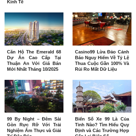
Kinh Tế
Căn Hộ The Emerald 68
Casino99 Lừa Đảo Cảnh
Dự Án Cao Cấp Tại
Báo Nguy Hiểm Về Tỷ Lệ
Thuận An Với Giá Bán
Thua Cuộc Gần 100% Và
Mới Nhất Tháng 10/2025
Rủi Ro Mất Dữ Liệu
99 By Night – Đêm Sài
Biển Số Xe 99 Là Của
Gòn Rực Rỡ Với Trải
Tỉnh Nào? Tìm Hiểu Quy
Nghiệm Ẩm Thực và Giải
Định và Các Trường Hợp