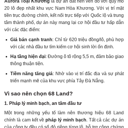
Aurora Toại Khương
là dự án đất nền ven đô với quy mô
20 lô đẹp nhất khu vực Nam Hòa Khương. Với vị trí mặt
tiền trục đường chính, kết nối trực tiếp với Quốc lộ và trung
tâm thành phố, dự án này mang lại cơ hội đầu tư hấp dẫn
với các đặc điểm:
Giá bán cạnh tranh
: Chỉ từ 620 triệu đồng/lô, phù hợp
với các nhà đầu tư tìm kiếm cơ hội sinh lời ổn định.
Hạ tầng hiện đại
: Đường ô tô rộng 5,5 m, đảm bảo giao
thông thuận tiện.
Tiềm năng tăng giá
: Nhờ vào vị trí đắc địa và sự phát
triển mạnh mẽ của khu vực phía Tây Đà Nẵng.
Vì sao nên chọn 68 Land?
1. Pháp lý minh bạch, an tâm đầu tư
Một trong những yếu tố làm nên thương hiệu 68 Land
chính là cam kết về
pháp lý minh bạch
. Tất cả các dự án
của công ty đều có sổ đỏ riêng từng lô, hỗ trợ công chứng