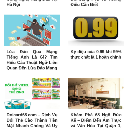
Hà Nội
Điều Cần Biết
Lừa Đảo Qua Mạng
Kỳ diệu của 0.99 khi 99%
Tiếng Anh Là Gì? Tìm
thực chất là 1 hoàn chỉnh
Hiểu Các Thuật Ngữ Liên
Quan Đến Lừa Đảo Mạng
Doicard68.com – Dịch Vụ
Khám Phá 68 Ngô Đức
Đổi Thẻ Cào Thành Tiền
Kế – Điểm Đến Ẩm Thực
Mặt Nhanh Chóng Và Uy
và Văn Hóa Tại Quận 1,