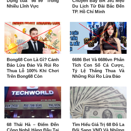
Dụng của “98 99” Trong
Chuyến Bay BR 391 Mẹo
Nhiều Lĩnh Vực
Du Lịch Từ Đài Bắc Đến
TP. Hồ Chí Minh
Bong68 Con Là Gì? Cảnh
6686 Bet Và 6686vn Phân
Báo Lừa Đảo Và Rủi Ro
Tích Con Số Cá Cược,
Thua Lỗ 100% Khi Chơi
Tỷ Lệ Thắng Thua Và
Trên Bong68 Còn
Những Rủi Ro Lừa Đảo
68 Thái Hà – Điểm Đến
Tìm Hiểu Giá Trị 68 Đô La
Công Nghệ Hàng Đầu Tại
Đổi Sang VND Và Những