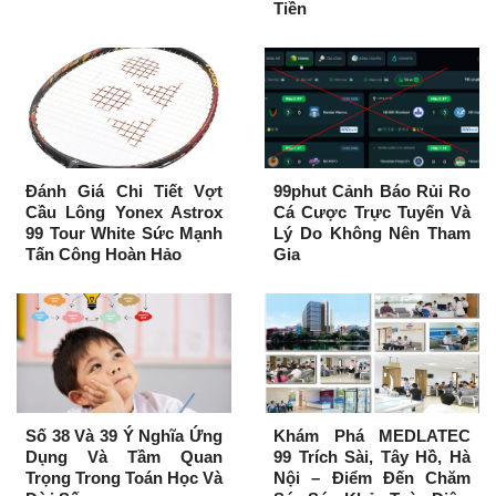
Tiền
Đánh Giá Chi Tiết Vợt
99phut Cảnh Báo Rủi Ro
Cầu Lông Yonex Astrox
Cá Cược Trực Tuyến Và
99 Tour White Sức Mạnh
Lý Do Không Nên Tham
Tấn Công Hoàn Hảo
Gia
Số 38 Và 39 Ý Nghĩa Ứng
Khám Phá MEDLATEC
Dụng Và Tầm Quan
99 Trích Sài, Tây Hồ, Hà
Trọng Trong Toán Học Và
Nội – Điểm Đến Chăm