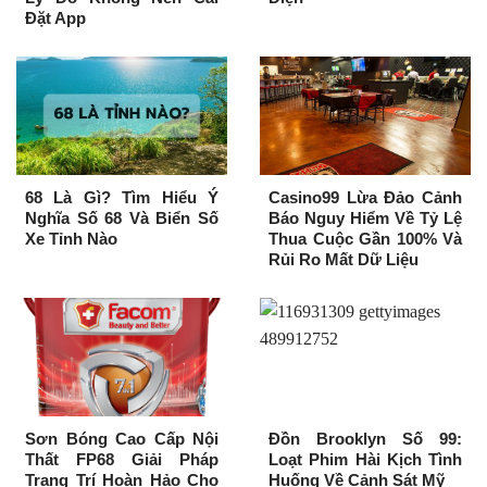
Đặt App
68 Là Gì? Tìm Hiểu Ý
Casino99 Lừa Đảo Cảnh
Nghĩa Số 68 Và Biển Số
Báo Nguy Hiểm Về Tỷ Lệ
Xe Tỉnh Nào
Thua Cuộc Gần 100% Và
Rủi Ro Mất Dữ Liệu
Sơn Bóng Cao Cấp Nội
Đồn Brooklyn Số 99:
Thất FP68 Giải Pháp
Loạt Phim Hài Kịch Tình
Trang Trí Hoàn Hảo Cho
Huống Về Cảnh Sát Mỹ