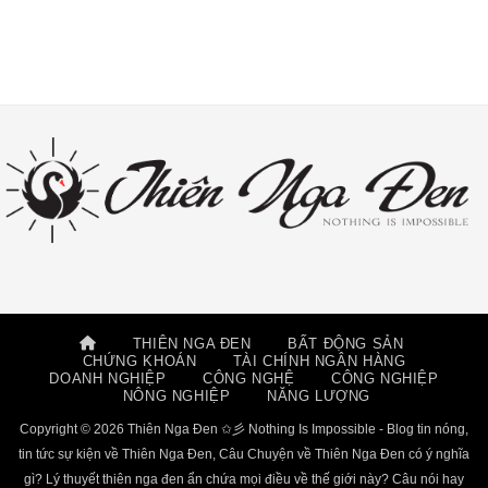
THIÊN NGA ĐEN
BẤT ĐỘNG SẢN
CHỨNG KHOÁN
TÀI CHÍNH NGÂN HÀNG
DOANH NGHIỆP
CÔNG NGHỆ
CÔNG NGHIỆP
NÔNG NGHIỆP
NĂNG LƯỢNG
Copyright © 2026 Thiên Nga Đen ✩彡 Nothing Is Impossible - Blog tin nóng,
tin tức sự kiện về Thiên Nga Đen, Câu Chuyện về Thiên Nga Đen có ý nghĩa
gì? Lý thuyết thiên nga đen ẩn chứa mọi điều về thế giới này? Câu nói hay