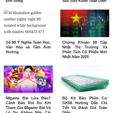
Đời Sống
Sóc Sức Khỏe Toàn Diện
Số 88 Ý Nghĩa Toán Học,
Chứng Khoán 68 Cập
Văn Hóa và Tầm Ảnh
Nhật Thị Trường Và
Hưởng
Phân Tích Cổ Phiếu Mới
Nhất Năm 2025
68game Bai Lừa Đảo?
Bộ Kit Bàn Phím Cơ
Cảnh Báo Rủi Ro Khi
GK68 Hướng Dẫn Chi
Tham Gia 68game Bài Và
Tiết Và Đánh Giá Toàn
Lý Do Không Nên Cài
Diện