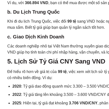
Ví dụ, với
366.894 VND
, bạn có thể mua được một số sản 
b. Du Lịch Trung Quốc
Khi đi du lịch Trung Quốc, việc đổi
99 tệ
sang VND hoặc ngượ
mua sắm. Biết tỷ giá giúp bạn quản lý ngân sách tốt hơn.
c. Giao Dịch Kinh Doanh
Các doanh nghiệp nhỏ tại Việt Nam thường xuyên giao dịc
VND giúp họ tính toán chi phí nhập hàng, vận chuyển, và l
5. Lịch Sử Tỷ Giá CNY Sang VND
Để hiểu rõ hơn về giá trị của
99 tệ
, việc xem xét lịch sử 
có nhiều biến động. Ví dụ:
2020
: Tỷ giá dao động quanh mức 3.300 – 3.500 VND/
2022
: Tỷ giá tăng lên khoảng 3.500 – 3.600 VND/CNY 
2025
: Hiện tại, tỷ giá đạt khoảng
3.706 VND/CNY
, phản