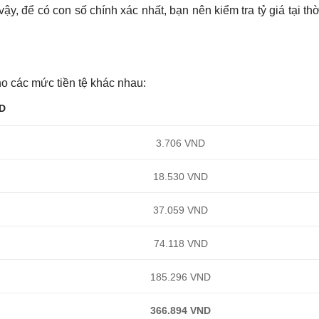
 vậy, để có con số chính xác nhất, bạn nên kiểm tra tỷ giá tại th
o các mức tiền tệ khác nhau:
D
3.706 VND
18.530 VND
37.059 VND
74.118 VND
185.296 VND
366.894 VND