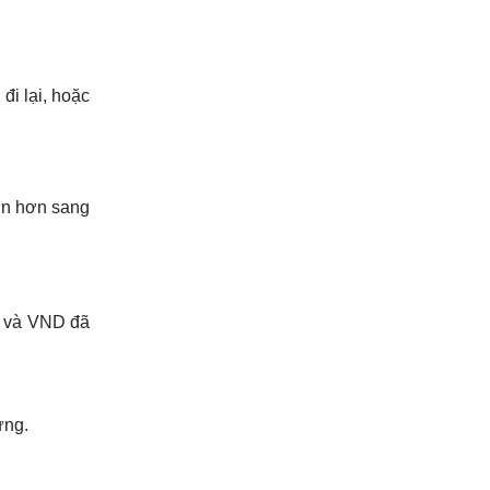
đi lại, hoặc
ớn hơn sang
NY và VND đã
ứng.