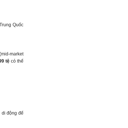
 Trung Quốc
 (mid-market
99 tệ
có thể
g di động để