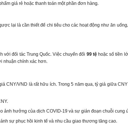
phẩm giá rẻ hoặc thanh toán một phần đơn hàng.
c lại là cần thiết để chi tiêu cho các hoạt động như ăn uống, 
h với đối tác Trung Quốc. Việc chuyển đổi
99 tệ
hoặc số tiền l
ợi nhuận chính xác hơn.
tỷ giá CNY/VND là rất hữu ích. Trong 5 năm qua, tỷ giá giữa C
CNY.
do ảnh hưởng của dịch COVID-19 và sự gián đoạn chuỗi cung 
 ánh sự phục hồi kinh tế và nhu cầu giao thương tăng cao.