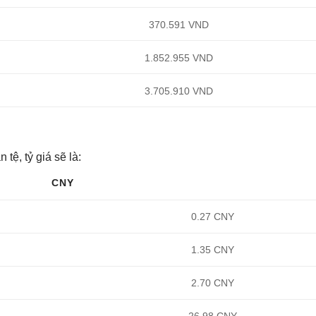
370.591 VND
1.852.955 VND
3.705.910 VND
ệ, tỷ giá sẽ là:
CNY
0.27 CNY
1.35 CNY
2.70 CNY