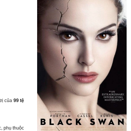
trị của
99 tệ
ực, phụ thuộc