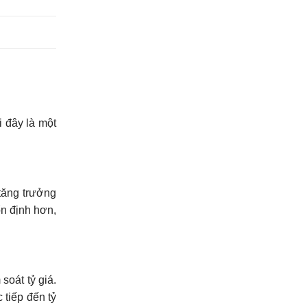
i đây là một
 tăng trưởng
n định hơn,
oát tỷ giá.
 tiếp đến tỷ