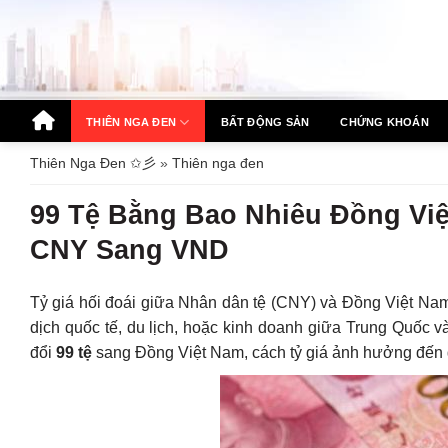
Bỏ
qua
nội
dung
THIÊN NGA ĐEN
BẤT ĐỘNG SẢN
CHỨNG KHOÁN
Thiên Nga Đen ✩彡
»
Thiên nga đen
99 Tệ Bằng Bao Nhiêu Đồng Việ
CNY Sang VND
Tỷ giá hối đoái giữa Nhân dân tệ (CNY) và Đồng Việt Na
dịch quốc tế, du lịch, hoặc kinh doanh giữa Trung Quốc và 
đổi
99 tệ
sang Đồng Việt Nam, cách tỷ giá ảnh hưởng đến gia