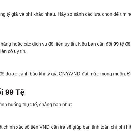
ụng tỷ giá và phí khác nhau. Hãy so sánh các lựa chọn để tìm 
hàng hoặc các dịch vụ đổi tiền uy tín. Nếu bạn cần đổi
99 tệ
để 
ền có uy tín.
iá để được cảnh báo khi tỷ giá CNY/VND đạt mức mong muốn. Đ
i 99 Tệ
ình huống thực tế, chẳng hạn như:
iết chính xác số tiền VND cần trả sẽ giúp bạn tính toán chi phí h