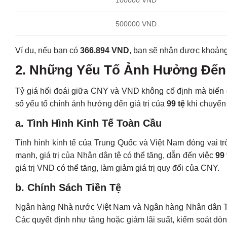
100000 VND
500000 VND
Ví dụ, nếu bạn có
366.894 VND
, bạn sẽ nhận được khoản
2. Những Yếu Tố Ảnh Hưởng Đến 
Tỷ giá hối đoái giữa CNY và VND không cố định mà biến độn
số yếu tố chính ảnh hưởng đến giá trị của
99 tệ
khi chuyển
a. Tình Hình Kinh Tế Toàn Cầu
Tình hình kinh tế của Trung Quốc và Việt Nam đóng vai trò
mạnh, giá trị của Nhân dân tệ có thể tăng, dẫn đến việc
99 
giá trị VND có thể tăng, làm giảm giá trị quy đổi của CNY.
b. Chính Sách Tiền Tệ
Ngân hàng Nhà nước Việt Nam và Ngân hàng Nhân dân Trun
Các quyết định như tăng hoặc giảm lãi suất, kiểm soát dòng