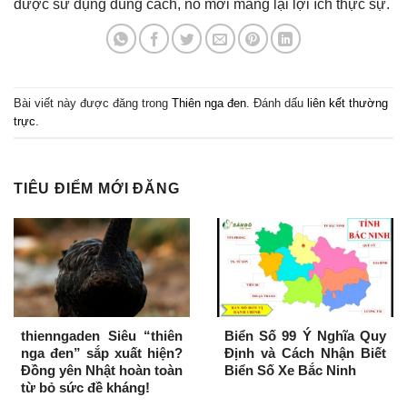
được sử dụng đúng cách, nó mới mang lại lợi ích thực sự.
Bài viết này được đăng trong
Thiên nga đen
. Đánh dấu
liên kết thường
trực
.
TIÊU ĐIỂM MỚI ĐĂNG
thienngaden Siêu “thiên
Biển Số 99 Ý Nghĩa Quy
nga đen” sắp xuất hiện?
Định và Cách Nhận Biết
Đồng yên Nhật hoàn toàn
Biển Số Xe Bắc Ninh
từ bỏ sức đề kháng!