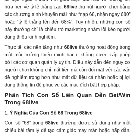
hứa hẹn về tỷ lệ thắng cao,
68live
thu hút người chơi bằng
các chương trình khuyến mãi như “nạp 68, nhận ngay 680”
hoặc “tỷ lệ thắng lên đến 68%”. Tuy nhiên, những con số
này thường chỉ là chiêu trò marketing nhằm lôi kéo người
dùng thiếu kinh nghiệm.
Thực tế, các nền tảng như
68live
thường hoạt động trong
một môi trường thiếu minh bạch, không được cấp phép
bởi các cơ quan quản lý uy tín. Điều này dẫn đến nguy cơ
người chơi không chỉ mất tiền mà còn đối mặt với các vấn
đề nghiêm trọng hơn như mất dữ liệu cá nhân hoặc bị lợi
dụng thông tin để phục vụ các mục đích bất hợp pháp.
Phân Tích Con Số Liên Quan Đến Bet/Win
Trong 68live
1. Ý Nghĩa Của Con Số 68 Trong 68live
Con số “68” trong
68live
thường được sử dụng như một
chiêu bài tâm lý để tạo cảm giác may mắn hoặc hấp dẫn.