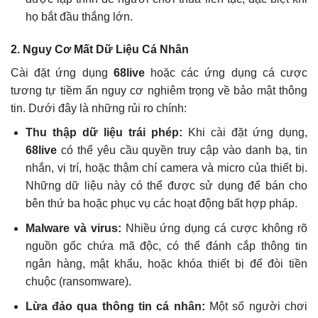
họ bắt đầu thắng lớn.
2. Nguy Cơ Mất Dữ Liệu Cá Nhân
Cài đặt ứng dụng
68live
hoặc các ứng dụng cá cược
tương tự tiềm ẩn nguy cơ nghiêm trọng về bảo mật thông
tin. Dưới đây là những rủi ro chính:
Thu thập dữ liệu trái phép:
Khi cài đặt ứng dụng,
68live
có thể yêu cầu quyền truy cập vào danh bạ, tin
nhắn, vị trí, hoặc thậm chí camera và micro của thiết bị.
Những dữ liệu này có thể được sử dụng để bán cho
bên thứ ba hoặc phục vụ các hoạt động bất hợp pháp.
Malware và virus:
Nhiều ứng dụng cá cược không rõ
nguồn gốc chứa mã độc, có thể đánh cắp thông tin
ngân hàng, mật khẩu, hoặc khóa thiết bị để đòi tiền
chuộc (ransomware).
Lừa đảo qua thông tin cá nhân:
Một số người chơi