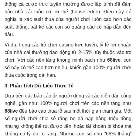
thống cá cược trực tuyến thường được lập trình để đảm
bảo nhà cái luôn có lợi thế (house edge). Điều này có
nghĩa là xác suất thua của người chơi luôn cao hơn xác
suất thắng, bất kể các con số quảng cáo có hấp dẫn đến
đâu.
Ví dụ, trong các trò chơi casino trực tuyến, tỷ lệ lợi nhuận
của nhà cái thường dao động từ 2-15%, tùy thuộc vào trò
chơi. Với các nền tảng không minh bạch như
68live
, con
số này có thể cao hơn nhiều, khiến gần 100% người chơi
thua cuộc trong dài hạn.
3. Phân Tích Dữ Liệu Thực Tế
Dựa trên các báo cáo từ người dùng và các diễn đàn công
nghệ, gần như 100% người chơi trên các nền tảng như
68live
đều báo cáo thua lỗ sau một thời gian tham gia. Một
số người chơi chia sẻ rằng họ đã nạp hàng triệu đồng
nhưng không thể rút được tiền, hoặc tài khoản bị khóa mà
không có lý do rõ ràng. Những con số như “68% thắng”