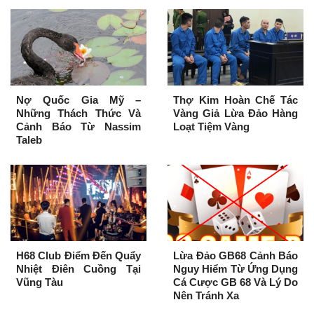
Nợ Quốc Gia Mỹ –
Thợ Kim Hoàn Chế Tác
Những Thách Thức Và
Vàng Giả Lừa Đảo Hàng
Cảnh Báo Từ Nassim
Loạt Tiệm Vàng
Taleb
H68 Club Điểm Đến Quẩy
Lừa Đảo GB68 Cảnh Báo
Nhiệt Điên Cuồng Tại
Nguy Hiểm Từ Ứng Dụng
Vũng Tàu
Cá Cược GB 68 Và Lý Do
Nên Tránh Xa