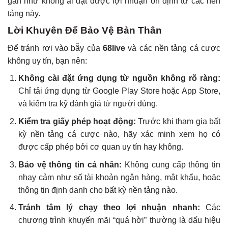
gần như không ai đạt được lợi nhuận ổn định từ các nền
tảng này.
Lời Khuyên Để Bảo Vệ Bản Thân
Để tránh rơi vào bẫy của
68live
và các nền tảng cá cược
không uy tín, bạn nên:
Không cài đặt ứng dụng từ nguồn không rõ ràng:
Chỉ tải ứng dụng từ Google Play Store hoặc App Store,
và kiểm tra kỹ đánh giá từ người dùng.
Kiểm tra giấy phép hoạt động:
Trước khi tham gia bất
kỳ nền tảng cá cược nào, hãy xác minh xem họ có
được cấp phép bởi cơ quan uy tín hay không.
Bảo vệ thông tin cá nhân:
Không cung cấp thông tin
nhạy cảm như số tài khoản ngân hàng, mật khẩu, hoặc
thông tin định danh cho bất kỳ nền tảng nào.
Tránh tâm lý chạy theo lợi nhuận nhanh:
Các
chương trình khuyến mãi “quá hời” thường là dấu hiệu