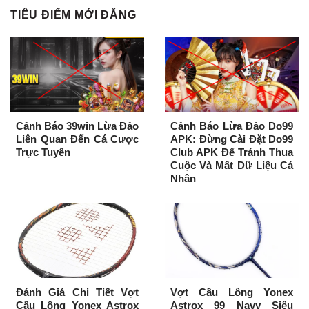
TIÊU ĐIỂM MỚI ĐĂNG
Cảnh Báo 39win Lừa Đảo
Cảnh Báo Lừa Đảo Do99
Liên Quan Đến Cá Cược
APK: Đừng Cài Đặt Do99
Trực Tuyến
Club APK Để Tránh Thua
Cuộc Và Mất Dữ Liệu Cá
Nhân
Đánh Giá Chi Tiết Vợt
Vợt Cầu Lông Yonex
Cầu Lông Yonex Astrox
Astrox 99 Navy Siêu