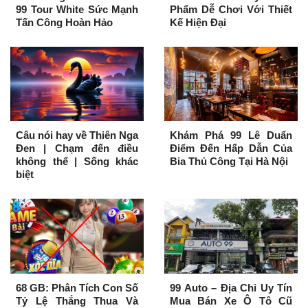
99 Tour White Sức Mạnh
Phẩm Dễ Chơi Với Thiết
Tấn Công Hoàn Hảo
Kế Hiện Đại
Câu nói hay về Thiên Nga
Khám Phá 99 Lê Duẩn
Đen | Chạm đến điều
Điểm Đến Hấp Dẫn Của
không thể | Sống khác
Bia Thủ Công Tại Hà Nội
biệt
68 GB: Phân Tích Con Số
99 Auto – Địa Chỉ Uy Tín
Tỷ Lệ Thắng Thua Và
Mua Bán Xe Ô Tô Cũ