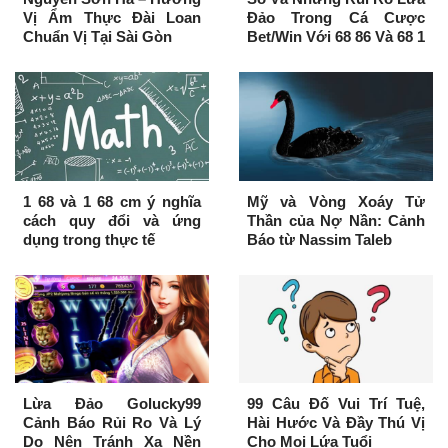
Vị Ẩm Thực Đài Loan
Đảo Trong Cá Cược
Chuẩn Vị Tại Sài Gòn
Bet/Win Với 68 86 Và 68 1
1 68 và 1 68 cm ý nghĩa
Mỹ và Vòng Xoáy Tử
cách quy đổi và ứng
Thần của Nợ Nần: Cảnh
dụng trong thực tế
Báo từ Nassim Taleb
Lừa Đảo Golucky99
99 Câu Đố Vui Trí Tuệ,
Cảnh Báo Rủi Ro Và Lý
Hài Hước Và Đầy Thú Vị
Do Nên Tránh Xa Nền
Cho Mọi Lứa Tuổi