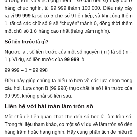
dương lớn, và việc cộng thêm 1 sẽ dẫn đến sự thay đổi ở
hàng chục nghìn, từ 99 999 thành 100 000. Điều này xảy
ra vì
99 999
là số có 5 chữ số 9 liên tiếp, và khi cộng thêm
1, tất cả các chữ số 9 sẽ “chuyển” thành 0, đồng thời thêm
một chữ số 1 ở hàng cao nhất (hàng trăm nghìn).
Số liền trước là gì?
Ngược lại, số liền trước của một số nguyên ( n ) là số ( n –
1 ). Ví dụ, số liền trước của
99 999
là:
99 999 – 1 = 99 998
Điều này giúp chúng ta hiểu rõ hơn về các lựa chọn trong
câu hỏi. Lựa chọn B (99 998) thực chất là số liền trước của
99 999, không phải số liền sau.
Liên hệ với bài toán làm tròn số
Một chủ đề liên quan chặt chẽ đến số học là làm tròn số.
Trong tài liệu tham khảo, có một số ví dụ về làm tròn số đến
hàng trăm hoặc hàng nghìn. Hãy cùng phân tích để hiểu rõ