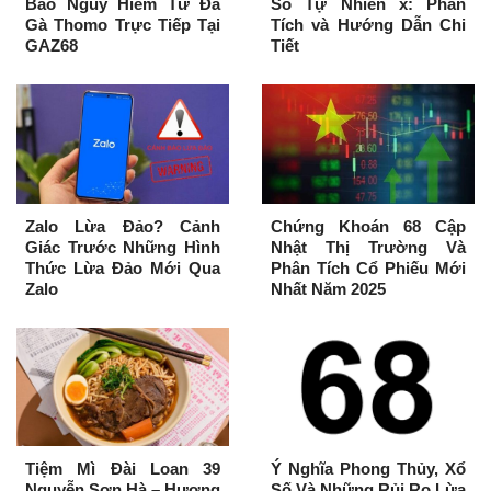
Báo Nguy Hiểm Từ Đá
Số Tự Nhiên x: Phân
Gà Thomo Trực Tiếp Tại
Tích và Hướng Dẫn Chi
GAZ68
Tiết
Zalo Lừa Đảo? Cảnh
Chứng Khoán 68 Cập
Giác Trước Những Hình
Nhật Thị Trường Và
Thức Lừa Đảo Mới Qua
Phân Tích Cổ Phiếu Mới
Zalo
Nhất Năm 2025
Tiệm Mì Đài Loan 39
Ý Nghĩa Phong Thủy, Xổ
Nguyễn Sơn Hà – Hương
Số Và Những Rủi Ro Lừa