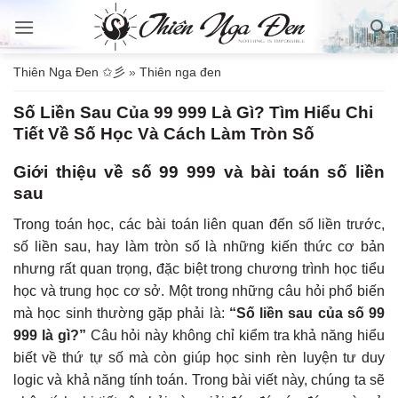
Bỏ
qua
nội
Thiên Nga Đen ✩彡
»
Thiên nga đen
dung
Số Liền Sau Của 99 999 Là Gì? Tìm Hiểu Chi
Tiết Về Số Học Và Cách Làm Tròn Số
Giới thiệu về số 99 999 và bài toán số liền
sau
Trong toán học, các bài toán liên quan đến số liền trước,
số liền sau, hay làm tròn số là những kiến thức cơ bản
nhưng rất quan trọng, đặc biệt trong chương trình học tiểu
học và trung học cơ sở. Một trong những câu hỏi phổ biến
mà học sinh thường gặp phải là:
“Số liền sau của số 99
999 là gì?”
Câu hỏi này không chỉ kiểm tra khả năng hiểu
biết về thứ tự số mà còn giúp học sinh rèn luyện tư duy
logic và khả năng tính toán. Trong bài viết này, chúng ta sẽ