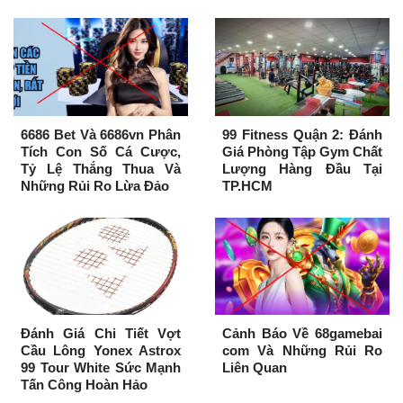
6686 Bet Và 6686vn Phân
99 Fitness Quận 2: Đánh
Tích Con Số Cá Cược,
Giá Phòng Tập Gym Chất
Tỷ Lệ Thắng Thua Và
Lượng Hàng Đầu Tại
Những Rủi Ro Lừa Đảo
TP.HCM
Đánh Giá Chi Tiết Vợt
Cảnh Báo Về 68gamebai
Cầu Lông Yonex Astrox
com Và Những Rủi Ro
99 Tour White Sức Mạnh
Liên Quan
Tấn Công Hoàn Hảo