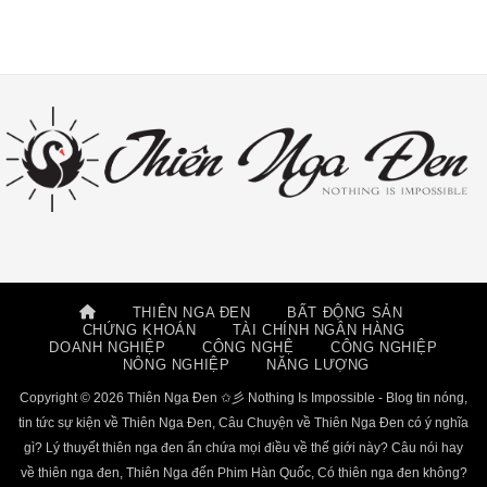
THIÊN NGA ĐEN
BẤT ĐỘNG SẢN
CHỨNG KHOÁN
TÀI CHÍNH NGÂN HÀNG
DOANH NGHIỆP
CÔNG NGHỆ
CÔNG NGHIỆP
NÔNG NGHIỆP
NĂNG LƯỢNG
Copyright © 2026 Thiên Nga Đen ✩彡 Nothing Is Impossible - Blog tin nóng,
tin tức sự kiện về Thiên Nga Đen, Câu Chuyện về Thiên Nga Đen có ý nghĩa
gì? Lý thuyết thiên nga đen ẩn chứa mọi điều về thế giới này? Câu nói hay
về thiên nga đen, Thiên Nga đến Phim Hàn Quốc, Có thiên nga đen không?