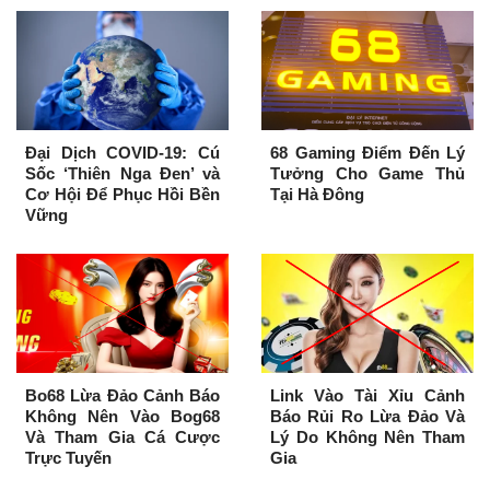
Đại Dịch COVID-19: Cú
68 Gaming Điểm Đến Lý
Sốc ‘Thiên Nga Đen’ và
Tưởng Cho Game Thủ
Cơ Hội Để Phục Hồi Bền
Tại Hà Đông
Vững
Bo68 Lừa Đảo Cảnh Báo
Link Vào Tài Xỉu Cảnh
Không Nên Vào Bog68
Báo Rủi Ro Lừa Đảo Và
Và Tham Gia Cá Cược
Lý Do Không Nên Tham
Trực Tuyến
Gia