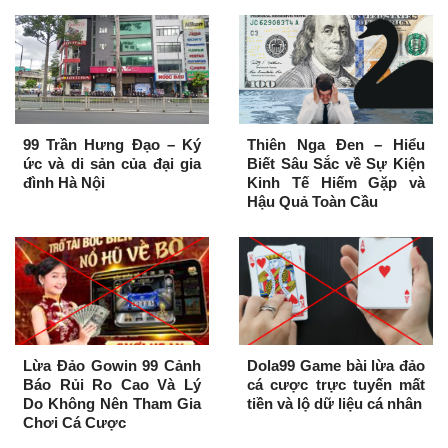
99 Trần Hưng Đạo – Ký
Thiên Nga Đen – Hiểu
ức và di sản của đại gia
Biết Sâu Sắc về Sự Kiện
đình Hà Nội
Kinh Tế Hiếm Gặp và
Hậu Quả Toàn Cầu
Lừa Đảo Gowin 99 Cảnh
Dola99 Game bài lừa đảo
Báo Rủi Ro Cao Và Lý
cá cược trực tuyến mất
Do Không Nên Tham Gia
tiền và lộ dữ liệu cá nhân
Chơi Cá Cược