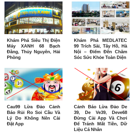
Khám Phá Siêu Thị Điện
Khám Phá MEDLATEC
Máy XANH 68 Bạch
99 Trích Sài, Tây Hồ, Hà
Đằng, Thủy Nguyên, Hải
Nội – Điểm Đến Chăm
Phòng
Sóc Sức Khỏe Toàn Diện
Cau99 Lừa Đảo Cảnh
Cảnh Báo Lừa Đảo De
Báo Rủi Ro Soi Cầu Và
39, De Ve39, Deve68
Lý Do Không Nên Cài
Đừng Cài App Và Chơi
Đặt App
Để Tránh Mất Tiền, Dữ
Liệu Cá Nhân