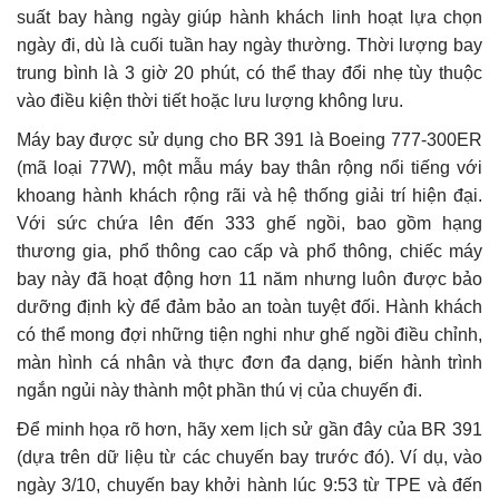
suất bay hàng ngày giúp hành khách linh hoạt lựa chọn
ngày đi, dù là cuối tuần hay ngày thường. Thời lượng bay
trung bình là 3 giờ 20 phút, có thể thay đổi nhẹ tùy thuộc
vào điều kiện thời tiết hoặc lưu lượng không lưu.
Máy bay được sử dụng cho BR 391 là Boeing 777-300ER
(mã loại 77W), một mẫu máy bay thân rộng nổi tiếng với
khoang hành khách rộng rãi và hệ thống giải trí hiện đại.
Với sức chứa lên đến 333 ghế ngồi, bao gồm hạng
thương gia, phổ thông cao cấp và phổ thông, chiếc máy
bay này đã hoạt động hơn 11 năm nhưng luôn được bảo
dưỡng định kỳ để đảm bảo an toàn tuyệt đối. Hành khách
có thể mong đợi những tiện nghi như ghế ngồi điều chỉnh,
màn hình cá nhân và thực đơn đa dạng, biến hành trình
ngắn ngủi này thành một phần thú vị của chuyến đi.
Để minh họa rõ hơn, hãy xem lịch sử gần đây của BR 391
(dựa trên dữ liệu từ các chuyến bay trước đó). Ví dụ, vào
ngày 3/10, chuyến bay khởi hành lúc 9:53 từ TPE và đến