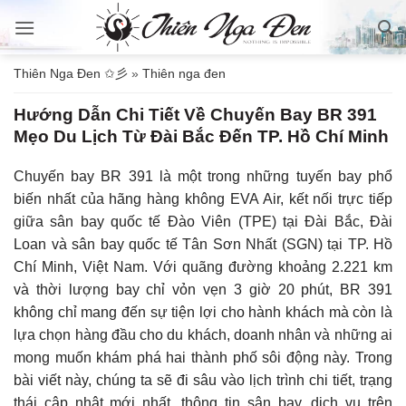
Bỏ
qua
nội
Thiên Nga Đen ✩彡
»
Thiên nga đen
dung
Hướng Dẫn Chi Tiết Về Chuyến Bay BR 391
Mẹo Du Lịch Từ Đài Bắc Đến TP. Hồ Chí Minh
Chuyến bay BR 391 là một trong những tuyến bay phổ
biến nhất của hãng hàng không EVA Air, kết nối trực tiếp
giữa sân bay quốc tế Đào Viên (TPE) tại Đài Bắc, Đài
Loan và sân bay quốc tế Tân Sơn Nhất (SGN) tại TP. Hồ
Chí Minh, Việt Nam. Với quãng đường khoảng 2.221 km
và thời lượng bay chỉ vỏn vẹn 3 giờ 20 phút, BR 391
không chỉ mang đến sự tiện lợi cho hành khách mà còn là
lựa chọn hàng đầu cho du khách, doanh nhân và những ai
mong muốn khám phá hai thành phố sôi động này. Trong
bài viết này, chúng ta sẽ đi sâu vào lịch trình chi tiết, trạng
thái cập nhật mới nhất, thông tin sân bay, dịch vụ trên