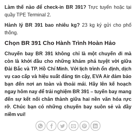
Làm thế nào để check-in BR 391?
Trực tuyến hoặc tại
quầy TPE Terminal 2.
Hành lý BR 391 bao nhiêu kg?
23 kg ký gửi cho phổ
thông.
Chọn BR 391 Cho Hành Trình Hoàn Hảo
Chuyến bay BR 391 không chỉ là một chuyến đi mà
còn là khởi đầu cho những khám phá tuyệt vời giữa
Đài Bắc và TP. Hồ Chí Minh. Với lịch trình ổn định, dịch
vụ cao cấp và hiệu suất đáng tin cậy, EVA Air đảm bảo
bạn đến nơi an toàn và thoải mái. Hãy lên kế hoạch
ngay hôm nay để trải nghiệm BR 391 – tuyến bay mang
đến sự kết nối chân thành giữa hai nền văn hóa rực
rỡ. Chúc bạn có những chuyến bay suôn sẻ và đầy
niềm vui!