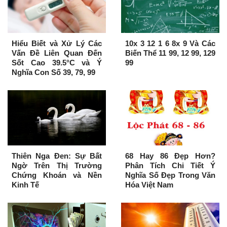
Hiểu Biết và Xử Lý Các
10x 3 12 1 6 8x 9 Và Các
Vấn Đề Liên Quan Đến
Biến Thể 11 99, 12 99, 129
Sốt Cao 39.5°C và Ý
99
Nghĩa Con Số 39, 79, 99
Thiên Nga Đen: Sự Bất
68 Hay 86 Đẹp Hơn?
Ngờ Trên Thị Trường
Phân Tích Chi Tiết Ý
Chứng Khoán và Nền
Nghĩa Số Đẹp Trong Văn
Kinh Tế
Hóa Việt Nam