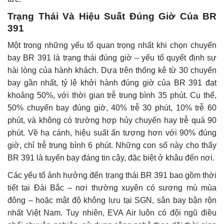
Trạng Thái Và Hiệu Suất Đúng Giờ Của BR
391
Một trong những yếu tố quan trọng nhất khi chọn chuyến
bay BR 391 là trạng thái đúng giờ – yếu tố quyết định sự
hài lòng của hành khách. Dựa trên thống kê từ 30 chuyến
bay gần nhất, tỷ lệ khởi hành đúng giờ của BR 391 đạt
khoảng 50%, với thời gian trễ trung bình 35 phút. Cụ thể,
50% chuyến bay đúng giờ, 40% trễ 30 phút, 10% trễ 60
phút, và không có trường hợp hủy chuyến hay trễ quá 90
phút. Về hạ cánh, hiệu suất ấn tượng hơn với 90% đúng
giờ, chỉ trễ trung bình 6 phút. Những con số này cho thấy
BR 391 là tuyến bay đáng tin cậy, đặc biệt ở khâu đến nơi.
Các yếu tố ảnh hưởng đến trạng thái BR 391 bao gồm thời
tiết tại Đài Bắc – nơi thường xuyên có sương mù mùa
đông – hoặc mật độ không lưu tại SGN, sân bay bận rộn
nhất Việt Nam. Tuy nhiên, EVA Air luôn có đội ngũ điều