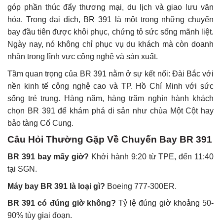
góp phần thúc đẩy thương mại, du lịch và giao lưu văn
hóa. Trong đại dịch, BR 391 là một trong những chuyến
bay đầu tiên được khôi phục, chứng tỏ sức sống mãnh liệt.
Ngày nay, nó không chỉ phục vụ du khách mà còn doanh
nhân trong lĩnh vực công nghệ và sản xuất.
Tầm quan trọng của BR 391 nằm ở sự kết nối: Đài Bắc với
nền kinh tế công nghệ cao và TP. Hồ Chí Minh với sức
sống trẻ trung. Hàng năm, hàng trăm nghìn hành khách
chọn BR 391 để khám phá di sản như chùa Một Cột hay
bảo tàng Cố Cung.
Câu Hỏi Thường Gặp Về Chuyến Bay BR 391
BR 391 bay mấy giờ?
Khởi hành 9:20 từ TPE, đến 11:40
tại SGN.
Máy bay BR 391 là loại gì?
Boeing 777-300ER.
BR 391 có đúng giờ không?
Tỷ lệ đúng giờ khoảng 50-
90% tùy giai đoạn.