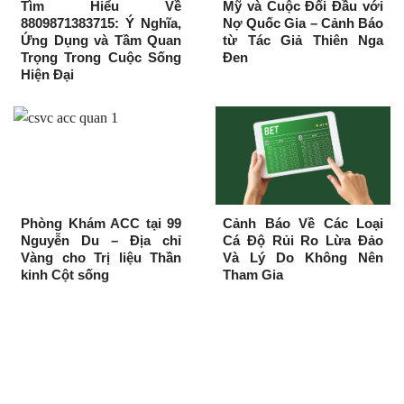
Tìm Hiểu Về
Mỹ và Cuộc Đối Đầu với
8809871383715: Ý Nghĩa,
Nợ Quốc Gia – Cảnh Báo
Ứng Dụng và Tầm Quan
từ Tác Giả Thiên Nga
Trọng Trong Cuộc Sống
Đen
Hiện Đại
Phòng Khám ACC tại 99
Cảnh Báo Về Các Loại
Nguyễn Du – Địa chỉ
Cá Độ Rủi Ro Lừa Đảo
Vàng cho Trị liệu Thần
Và Lý Do Không Nên
kinh Cột sống
Tham Gia