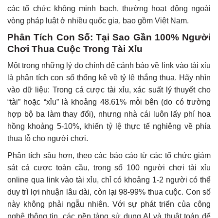
các tổ chức không minh bạch, thường hoạt động ngoài
vòng pháp luật ở nhiều quốc gia, bao gồm Việt Nam.
Phân Tích Con Số: Tại Sao Gần 100% Người
Chơi Thua Cuộc Trong Tài Xỉu
Một trong những lý do chính để cảnh báo về link vào tài xỉu
là phân tích con số thống kê về tỷ lệ thắng thua. Hãy nhìn
vào dữ liệu: Trong cá cược tài xỉu, xác suất lý thuyết cho
“tài” hoặc “xỉu” là khoảng 48.61% mỗi bên (do có trường
hợp bộ ba làm thay đổi), nhưng nhà cái luôn lấy phí hoa
hồng khoảng 5-10%, khiến tỷ lệ thực tế nghiêng về phía
thua lỗ cho người chơi.
Phân tích sâu hơn, theo các báo cáo từ các tổ chức giám
sát cá cược toàn cầu, trong số 100 người chơi tài xỉu
online qua link vào tài xỉu, chỉ có khoảng 1-2 người có thể
duy trì lợi nhuận lâu dài, còn lại 98-99% thua cuộc. Con số
này không phải ngẫu nhiên. Với sự phát triển của công
nghệ thông tin, các nền tảng sử dụng AI và thuật toán để