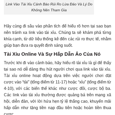
Link Vào Tài Xỉu Cảnh Báo Rủi Ro Lừa Đảo Và Lý Do
Không Nên Tham Gia
Hãy cùng đi sâu vào phân tích để hiểu rõ hơn tại sao bạn
nên tránh xa link vào tài xỉu. Chúng ta sẽ khám phá từng
khía cạnh, từ dữ liệu thống kê đến các rủi ro thực tế, nhằm
giúp bạn đưa ra quyết định sáng suốt.
Tài Xỉu Online Và Sự Hấp Dẫn Ảo Của Nó
Trước khi đi vào cảnh báo, hãy hiểu rõ tài xỉu là gì để thấy
tại sao nó dễ dàng thu hút người chơi qua link vào tài xỉu.
Tài xỉu online hoạt động dựa trên việc người chơi đặt
cược vào “tài” (tổng điểm từ 11-17) hoặc “xỉu” (tổng điểm từ
4-10), với các biến thể khác như cược đôi, cược bộ ba.
Các link vào tài xỉu thường được quảng bá trên mạng xã
hội, diễn đàn, với lời hứa hẹn tỷ lệ thắng cao, khuyến mãi
hấp dẫn như tặng tiền nạp đầu tiên hoặc hoàn tiền thua
cược.