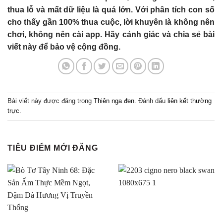
thua lỗ và mất dữ liệu là quá lớn. Với phân tích con số
cho thấy gần 100% thua cuộc, lời khuyên là không nên
chơi, không nên cài app. Hãy cảnh giác và chia sẻ bài
viết này để bảo vệ cộng đồng.
Bài viết này được đăng trong
Thiên nga đen
. Đánh dấu
liên kết thường
trực
.
TIÊU ĐIỂM MỚI ĐĂNG