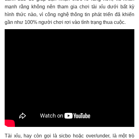
mạnh rằng không nên tham gia chơi tài xỉu dưới bất kỳ
hình thức nào, vì công nghệ thông tin phát triển đã khiến
gần như 100% người chơi rơi vào tình trạng thua cuộc.
Tài xỉu, hay còn gọi là sicbo hoặc over/under, là một trò