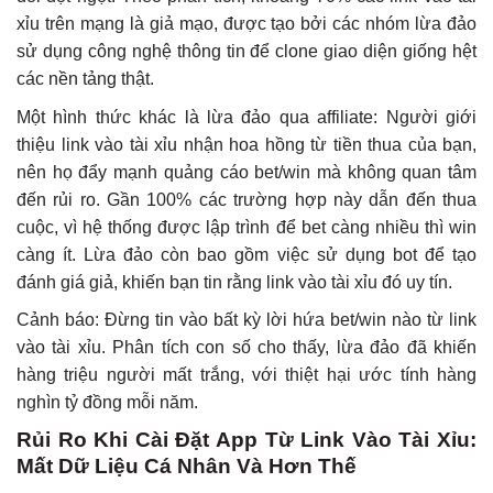
xỉu trên mạng là giả mạo, được tạo bởi các nhóm lừa đảo
sử dụng công nghệ thông tin để clone giao diện giống hệt
các nền tảng thật.
Một hình thức khác là lừa đảo qua affiliate: Người giới
thiệu link vào tài xỉu nhận hoa hồng từ tiền thua của bạn,
nên họ đẩy mạnh quảng cáo bet/win mà không quan tâm
đến rủi ro. Gần 100% các trường hợp này dẫn đến thua
cuộc, vì hệ thống được lập trình để bet càng nhiều thì win
càng ít. Lừa đảo còn bao gồm việc sử dụng bot để tạo
đánh giá giả, khiến bạn tin rằng link vào tài xỉu đó uy tín.
Cảnh báo: Đừng tin vào bất kỳ lời hứa bet/win nào từ link
vào tài xỉu. Phân tích con số cho thấy, lừa đảo đã khiến
hàng triệu người mất trắng, với thiệt hại ước tính hàng
nghìn tỷ đồng mỗi năm.
Rủi Ro Khi Cài Đặt App Từ Link Vào Tài Xỉu:
Mất Dữ Liệu Cá Nhân Và Hơn Thế