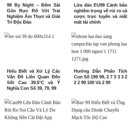
99 By Night – Đêm Sài
Lừa đảo EU99 Cảnh báo
Gòn Rực Rỡ Với Trải
nghiêm trọng về rủi ro cá
Nghiệm Ẩm Thực và Giải
cược trực tuyến và mất
Trí Độc Đáo
mát tài chính
Hiểu Biết và Xử Lý Các
Hướng Dẫn Phân Tích
Vấn Đề Liên Quan Đến
Con Số 199 99, 2 7 3 3 3 2
Sốt Cao 39.5°C và Ý
2 2 99 100 Và 2 99
Nghĩa Con Số 39, 79, 99