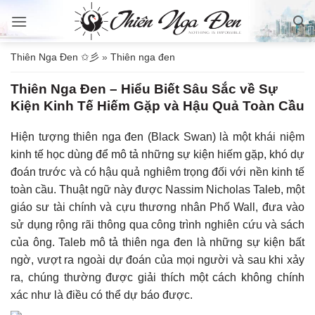
Bỏ
qua
nội
Thiên Nga Đen ✩彡
»
Thiên nga đen
dung
Thiên Nga Đen – Hiểu Biết Sâu Sắc về Sự
Kiện Kinh Tế Hiếm Gặp và Hậu Quả Toàn Cầu
Hiện tượng thiên nga đen (Black Swan) là một khái niệm
kinh tế học dùng để mô tả những sự kiện hiếm gặp, khó dự
đoán trước và có hậu quả nghiêm trọng đối với nền kinh tế
toàn cầu. Thuật ngữ này được Nassim Nicholas Taleb, một
giáo sư tài chính và cựu thương nhân Phố Wall, đưa vào
sử dụng rộng rãi thông qua công trình nghiên cứu và sách
của ông. Taleb mô tả thiên nga đen là những sự kiện bất
ngờ, vượt ra ngoài dự đoán của mọi người và sau khi xảy
ra, chúng thường được giải thích một cách không chính
xác như là điều có thể dự báo được.