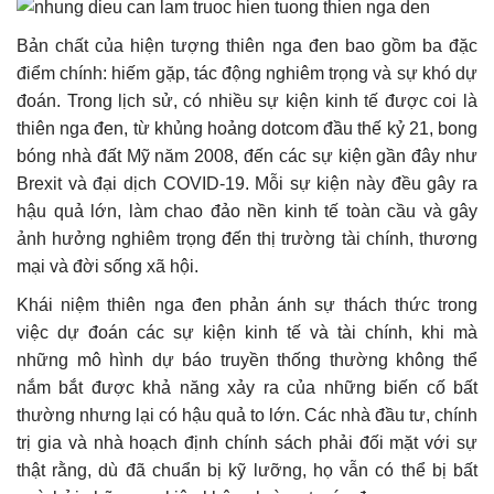
Bản chất của hiện tượng thiên nga đen bao gồm ba đặc
điểm chính: hiếm gặp, tác động nghiêm trọng và sự khó dự
đoán. Trong lịch sử, có nhiều sự kiện kinh tế được coi là
thiên nga đen, từ khủng hoảng dotcom đầu thế kỷ 21, bong
bóng nhà đất Mỹ năm 2008, đến các sự kiện gần đây như
Brexit và đại dịch COVID-19. Mỗi sự kiện này đều gây ra
hậu quả lớn, làm chao đảo nền kinh tế toàn cầu và gây
ảnh hưởng nghiêm trọng đến thị trường tài chính, thương
mại và đời sống xã hội.
Khái niệm thiên nga đen phản ánh sự thách thức trong
việc dự đoán các sự kiện kinh tế và tài chính, khi mà
những mô hình dự báo truyền thống thường không thể
nắm bắt được khả năng xảy ra của những biến cố bất
thường nhưng lại có hậu quả to lớn. Các nhà đầu tư, chính
trị gia và nhà hoạch định chính sách phải đối mặt với sự
thật rằng, dù đã chuẩn bị kỹ lưỡng, họ vẫn có thể bị bất