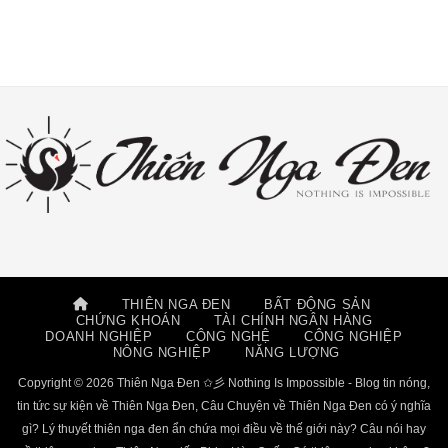
THIÊN NGA ĐEN
BẤT ĐỘNG SẢN
CHỨNG KHOÁN
TÀI CHÍNH NGÂN HÀNG
DOANH NGHIỆP
CÔNG NGHỆ
CÔNG NGHIỆP
NÔNG NGHIỆP
NĂNG LƯỢNG
Copyright © 2026 Thiên Nga Đen ✩彡 Nothing Is Impossible - Blog tin nóng,
tin tức sự kiện về Thiên Nga Đen, Câu Chuyện về Thiên Nga Đen có ý nghĩa
gì? Lý thuyết thiên nga đen ẩn chứa mọi điều về thế giới này? Câu nói hay