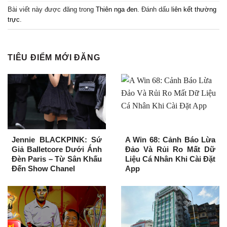
Bài viết này được đăng trong
Thiên nga đen
. Đánh dấu
liên kết thường
trực
.
TIÊU ĐIỂM MỚI ĐĂNG
Jennie BLACKPINK: Sứ
A Win 68: Cảnh Báo Lừa
Giả Balletcore Dưới Ánh
Đảo Và Rủi Ro Mất Dữ
Đèn Paris – Từ Sân Khấu
Liệu Cá Nhân Khi Cài Đặt
Đến Show Chanel
App