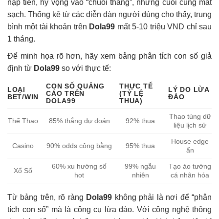
nạp tiền, hy vọng vào “chuỗi thắng”, nhưng cuối cùng mất
sạch. Thống kê từ các diễn đàn người dùng cho thấy, trung
bình một tài khoản trên
Dola99
mất 5-10 triệu VND chỉ sau
1 tháng.
Để minh họa rõ hơn, hãy xem bảng phân tích con số giả
định từ
Dola99
so với thực tế:
CON SỐ QUẢNG
THỰC TẾ
LOẠI
LÝ DO LỪA
CÁO TRÊN
(TỶ LỆ
BET/WIN
ĐẢO
DOLA99
THUA)
Thao túng dữ
Thể Thao
85% thắng dự đoán
92% thua
liệu lịch sử
House edge
Casino
90% odds công bằng
95% thua
ẩn
60% xu hướng số
99% ngẫu
Tạo ảo tưởng
Xổ Số
hot
nhiên
cá nhân hóa
Từ bảng trên, rõ ràng
Dola99
không phải là nơi để “phân
tích con số” mà là công cụ lừa đảo. Với công nghệ thông