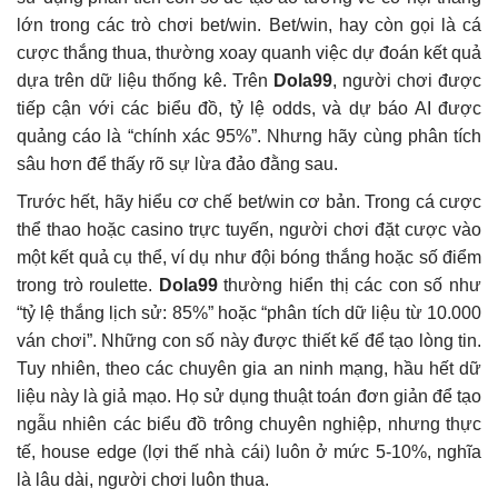
lớn trong các trò chơi bet/win. Bet/win, hay còn gọi là cá
cược thắng thua, thường xoay quanh việc dự đoán kết quả
dựa trên dữ liệu thống kê. Trên
Dola99
, người chơi được
tiếp cận với các biểu đồ, tỷ lệ odds, và dự báo AI được
quảng cáo là “chính xác 95%”. Nhưng hãy cùng phân tích
sâu hơn để thấy rõ sự lừa đảo đằng sau.
Trước hết, hãy hiểu cơ chế bet/win cơ bản. Trong cá cược
thể thao hoặc casino trực tuyến, người chơi đặt cược vào
một kết quả cụ thể, ví dụ như đội bóng thắng hoặc số điểm
trong trò roulette.
Dola99
thường hiển thị các con số như
“tỷ lệ thắng lịch sử: 85%” hoặc “phân tích dữ liệu từ 10.000
ván chơi”. Những con số này được thiết kế để tạo lòng tin.
Tuy nhiên, theo các chuyên gia an ninh mạng, hầu hết dữ
liệu này là giả mạo. Họ sử dụng thuật toán đơn giản để tạo
ngẫu nhiên các biểu đồ trông chuyên nghiệp, nhưng thực
tế, house edge (lợi thế nhà cái) luôn ở mức 5-10%, nghĩa
là lâu dài, người chơi luôn thua.