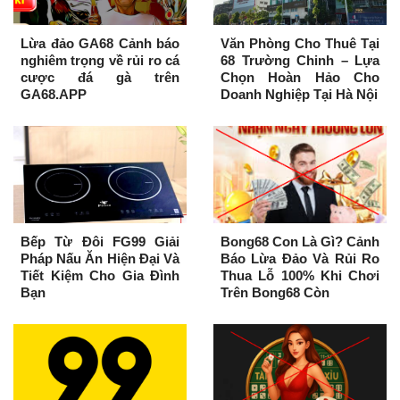
Lừa đảo GA68 Cảnh báo
Văn Phòng Cho Thuê Tại
nghiêm trọng về rủi ro cá
68 Trường Chinh – Lựa
cược đá gà trên
Chọn Hoàn Hảo Cho
GA68.APP
Doanh Nghiệp Tại Hà Nội
Bếp Từ Đôi FG99 Giải
Bong68 Con Là Gì? Cảnh
Pháp Nấu Ăn Hiện Đại Và
Báo Lừa Đảo Và Rủi Ro
Tiết Kiệm Cho Gia Đình
Thua Lỗ 100% Khi Chơi
Bạn
Trên Bong68 Còn