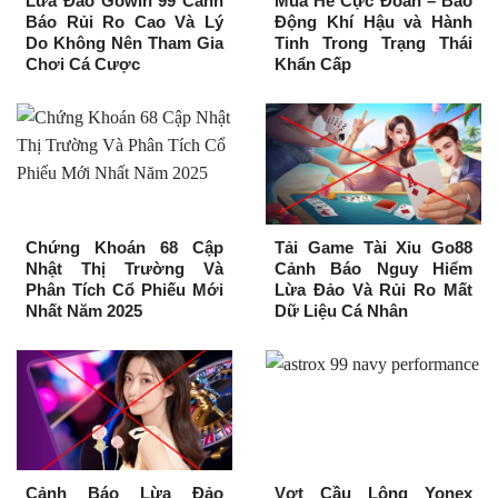
Lừa Đảo Gowin 99 Cảnh
Mùa Hè Cực Đoan – Báo
Báo Rủi Ro Cao Và Lý
Động Khí Hậu và Hành
Do Không Nên Tham Gia
Tinh Trong Trạng Thái
Chơi Cá Cược
Khẩn Cấp
Chứng Khoán 68 Cập
Tải Game Tài Xỉu Go88
Nhật Thị Trường Và
Cảnh Báo Nguy Hiểm
Phân Tích Cổ Phiếu Mới
Lừa Đảo Và Rủi Ro Mất
Nhất Năm 2025
Dữ Liệu Cá Nhân
Cảnh Báo Lừa Đảo
Vợt Cầu Lông Yonex