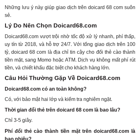
Những lưu ý này giúp giao dịch trên doicard 68 com suôn
sẻ.
Lý Do Nên Chọn Doicard68.com
Doicard68.com vượt trội nhờ tốc độ xử lý nhanh, phí thấp,
uy tín từ 2018, và hỗ trợ 24/7. Với tổng giao dịch trên 100
tỷ, doicard 68 com là địa chỉ tin cậy cho đổi thẻ cào thành
tiền mặt, sang Momo hoặc ATM. Dịch vụ không mất phí rút
tiền, và chiết khấu đặc biệt cho khách hàng lớn.
Câu Hỏi Thường Gặp Về Doicard68.com
Doicard68.com có an toàn không?
Có, với bảo mật hai lớp và kiểm tra nghiêm ngặt.
Thời gian đổi thẻ trên doicard 68 com là bao lâu?
Chỉ 3-5 giây.
Phí đổi thẻ cào thành tiền mặt trên doicard68.com là
bao nhiêu?