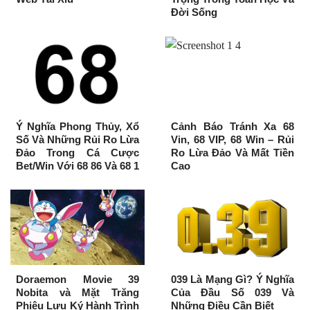
Đời Sống
Ý Nghĩa Phong Thủy, Xổ
Cảnh Báo Tránh Xa 68
Số Và Những Rủi Ro Lừa
Vin, 68 VIP, 68 Win – Rủi
Đảo Trong Cá Cược
Ro Lừa Đảo Và Mất Tiền
Bet/Win Với 68 86 Và 68 1
Cao
Doraemon Movie 39
039 Là Mạng Gì? Ý Nghĩa
Nobita và Mặt Trăng
Của Đầu Số 039 Và
Phiêu Lưu Ký Hành Trình
Những Điều Cần Biết