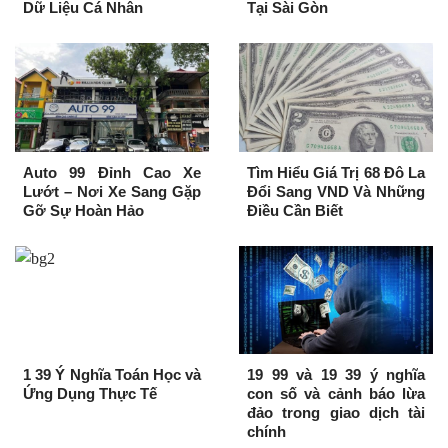
Dữ Liệu Cá Nhân
Tại Sài Gòn
Auto 99 Đỉnh Cao Xe
Tìm Hiểu Giá Trị 68 Đô La
Lướt – Nơi Xe Sang Gặp
Đổi Sang VND Và Những
Gỡ Sự Hoàn Hảo
Điều Cần Biết
1 39 Ý Nghĩa Toán Học và
19 99 và 19 39 ý nghĩa
Ứng Dụng Thực Tế
con số và cảnh báo lừa
đảo trong giao dịch tài
chính