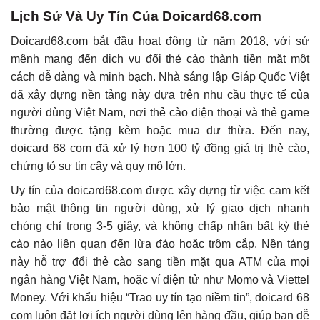
Lịch Sử Và Uy Tín Của Doicard68.com
Doicard68.com bắt đầu hoạt động từ năm 2018, với sứ
mệnh mang đến dịch vụ đổi thẻ cào thành tiền mặt một
cách dễ dàng và minh bạch. Nhà sáng lập Giáp Quốc Việt
đã xây dựng nền tảng này dựa trên nhu cầu thực tế của
người dùng Việt Nam, nơi thẻ cào điện thoại và thẻ game
thường được tặng kèm hoặc mua dư thừa. Đến nay,
doicard 68 com đã xử lý hơn 100 tỷ đồng giá trị thẻ cào,
chứng tỏ sự tin cậy và quy mô lớn.
Uy tín của doicard68.com được xây dựng từ việc cam kết
bảo mật thông tin người dùng, xử lý giao dịch nhanh
chóng chỉ trong 3-5 giây, và không chấp nhận bất kỳ thẻ
cào nào liên quan đến lừa đảo hoặc trộm cắp. Nền tảng
này hỗ trợ đổi thẻ cào sang tiền mặt qua ATM của mọi
ngân hàng Việt Nam, hoặc ví điện tử như Momo và Viettel
Money. Với khẩu hiệu “Trao uy tín tạo niềm tin”, doicard 68
com luôn đặt lợi ích người dùng lên hàng đầu, giúp bạn dễ