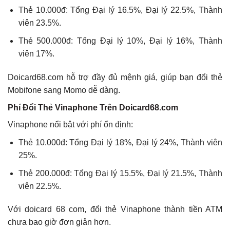
Thẻ 10.000đ: Tổng Đại lý 16.5%, Đại lý 22.5%, Thành
viên 23.5%.
Thẻ 500.000đ: Tổng Đại lý 10%, Đại lý 16%, Thành
viên 17%.
Doicard68.com hỗ trợ đầy đủ mệnh giá, giúp bạn đổi thẻ
Mobifone sang Momo dễ dàng.
Phí Đổi Thẻ Vinaphone Trên Doicard68.com
Vinaphone nổi bật với phí ổn định:
Thẻ 10.000đ: Tổng Đại lý 18%, Đại lý 24%, Thành viên
25%.
Thẻ 200.000đ: Tổng Đại lý 15.5%, Đại lý 21.5%, Thành
viên 22.5%.
Với doicard 68 com, đổi thẻ Vinaphone thành tiền ATM
chưa bao giờ đơn giản hơn.