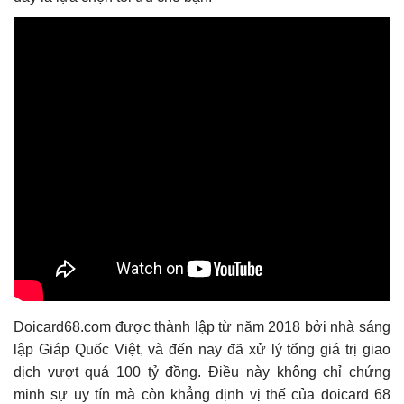
Doicard68.com được thành lập từ năm 2018 bởi nhà sáng
lập Giáp Quốc Việt, và đến nay đã xử lý tổng giá trị giao
dịch vượt quá 100 tỷ đồng. Điều này không chỉ chứng
minh sự uy tín mà còn khẳng định vị thế của doicard 68