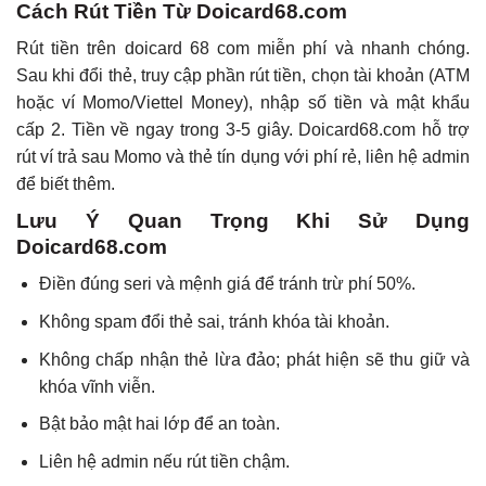
Cách Rút Tiền Từ Doicard68.com
Rút tiền trên doicard 68 com miễn phí và nhanh chóng.
Sau khi đổi thẻ, truy cập phần rút tiền, chọn tài khoản (ATM
hoặc ví Momo/Viettel Money), nhập số tiền và mật khẩu
cấp 2. Tiền về ngay trong 3-5 giây. Doicard68.com hỗ trợ
rút ví trả sau Momo và thẻ tín dụng với phí rẻ, liên hệ admin
để biết thêm.
Lưu Ý Quan Trọng Khi Sử Dụng
Doicard68.com
Điền đúng seri và mệnh giá để tránh trừ phí 50%.
Không spam đổi thẻ sai, tránh khóa tài khoản.
Không chấp nhận thẻ lừa đảo; phát hiện sẽ thu giữ và
khóa vĩnh viễn.
Bật bảo mật hai lớp để an toàn.
Liên hệ admin nếu rút tiền chậm.