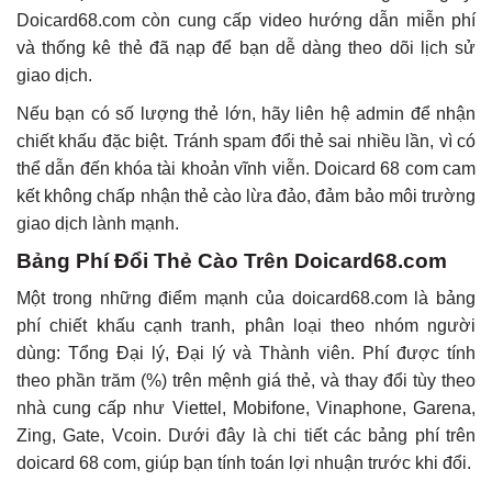
Doicard68.com còn cung cấp video hướng dẫn miễn phí
và thống kê thẻ đã nạp để bạn dễ dàng theo dõi lịch sử
giao dịch.
Nếu bạn có số lượng thẻ lớn, hãy liên hệ admin để nhận
chiết khấu đặc biệt. Tránh spam đổi thẻ sai nhiều lần, vì có
thể dẫn đến khóa tài khoản vĩnh viễn. Doicard 68 com cam
kết không chấp nhận thẻ cào lừa đảo, đảm bảo môi trường
giao dịch lành mạnh.
Bảng Phí Đổi Thẻ Cào Trên Doicard68.com
Một trong những điểm mạnh của doicard68.com là bảng
phí chiết khấu cạnh tranh, phân loại theo nhóm người
dùng: Tổng Đại lý, Đại lý và Thành viên. Phí được tính
theo phần trăm (%) trên mệnh giá thẻ, và thay đổi tùy theo
nhà cung cấp như Viettel, Mobifone, Vinaphone, Garena,
Zing, Gate, Vcoin. Dưới đây là chi tiết các bảng phí trên
doicard 68 com, giúp bạn tính toán lợi nhuận trước khi đổi.