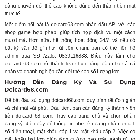
dàng chuyển đổi thẻ cào không dùng đến thành tiền mặt
thực tế.
Một điểm nổi bật là doicard68.com nhận đấu API với các
shop game hợp pháp, giúp tích hợp dịch vụ một cách
mượt mà. Hơn nữa, hệ thống hoạt động 24/7, và nếu có
bất kỳ vấn đề gì như rút tiền chậm, bạn có thể liên hệ
admin qua SĐT/Zalo: 0839116888. Điều này làm cho
doicard 68 com trở thành lựa chọn hàng đầu cho cả cá
nhân và doanh nghiệp cần đổi thẻ cào số lượng lớn.
Hướng Dẫn Đăng Ký Và Sử Dụng
Doicard68.com
Để bắt đầu sử dụng doicard68.com, quy trình rất đơn giản
và chỉ mất vài phút. Đầu tiên, bạn cần đăng ký thành viên
trên doicard 68 com. Truy cập trang chủ và chọn phần
đăng ký, điền đầy đủ thông tin như tên đăng nhập, email,
số điện thoại, mật khẩu cấp 1 và mật khẩu cấp 2. Việc có
mật khẩu hai lớp giúp tăng cường bảo mật, tránh rủi ro