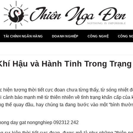
TÀI CHÍNH NGÂN HÀNG
DOANH NGHIỆP
CÔNG NGHỆ
CÔNG N
hí Hậu và Hành Tinh Trong Trạng
c hiện tượng thời tiết cực đoan chưa từng thấy, từ sóng nhiệt 
lời cảnh báo mạnh mẽ từ thiên nhiên về tình trạng khẩn cấp của 
ng thể quay đầu, hay chúng ta đang bước vào một “bình thườ
 sự kiện thời tiết cực đoan, được mô tả như những “thiên ng