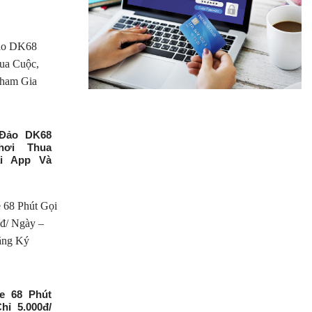
Đảo DK68
hơi Thua
i App Và
e 68 Phút
ỉ 5.000đ/