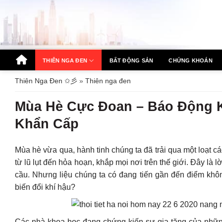
Bỏ
qua
nội
dung
THIÊN NGA ĐEN
BẤT ĐỘNG SẢN
CHỨNG KHOÁN
Thiên Nga Đen ✩彡
»
Thiên nga đen
Mùa Hè Cực Đoan – Báo Động K
Khẩn Cấp
Mùa hè vừa qua, hành tinh chúng ta đã trải qua một loạt cá
từ lũ lụt đến hỏa hoạn, khắp mọi nơi trên thế giới. Đây là 
cầu. Nhưng liệu chúng ta có đang tiến gần đến điểm khô
biến đổi khí hậu?
Các nhà khoa học đang chứng kiến sự gia tăng của những