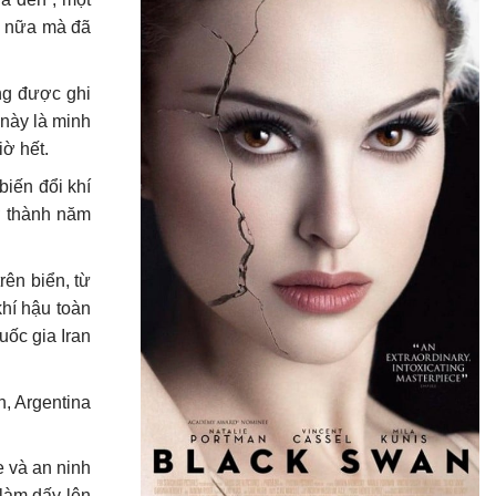
áo nữa mà đã
ng được ghi
 này là minh
iờ hết.
biến đổi khí
ở thành năm
rên biển, từ
hí hậu toàn
ốc gia Iran
h, Argentina
 và an ninh
làm dấy lên