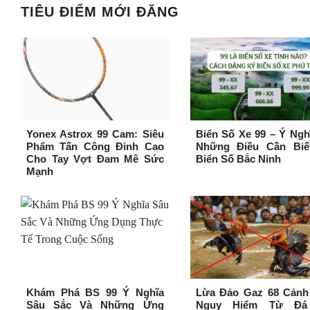
TIÊU ĐIỂM MỚI ĐĂNG
Yonex Astrox 99 Cam: Siêu
Biển Số Xe 99 – Ý Ngh
Phẩm Tấn Công Đỉnh Cao
Những Điều Cần Biế
Cho Tay Vợt Đam Mê Sức
Biển Số Bắc Ninh
Mạnh
Khám Phá BS 99 Ý Nghĩa
Lừa Đảo Gaz 68 Cảnh
Sâu Sắc Và Những Ứng
Nguy Hiểm Từ Đá