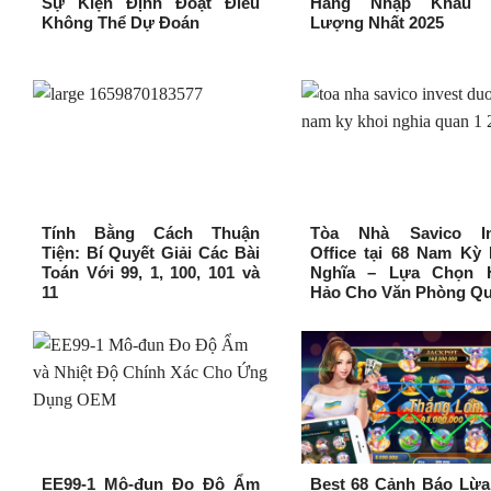
Sự Kiện Định Đoạt Điều
Hàng Nhập Khẩu 
Không Thể Dự Đoán
Lượng Nhất 2025
Tính Bằng Cách Thuận
Tòa Nhà Savico In
Tiện: Bí Quyết Giải Các Bài
Office tại 68 Nam Kỳ
Toán Với 99, 1, 100, 101 và
Nghĩa – Lựa Chọn 
11
Hảo Cho Văn Phòng Qu
EE99-1 Mô-đun Đo Độ Ẩm
Best 68 Cảnh Báo Lừa