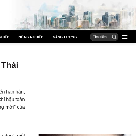
GHIỆP
NÔNG NGHIỆP
NĂNG LƯỢNG
 Thái
đến hạn hán,
khí hậu toàn
ng mới” của
a đen”, một