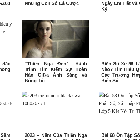
AZ68
Những Con Số Cá Cược
Ngày Chi Tiết Và
Ký
 đặc
“Thiên Nga Đen”: Hành
Biển Số Xe 99 L
phong
Trình Tìm Kiếm Sự Hoàn
Nào? Tìm Hiểu Q
Hảo Giữa Ánh Sáng và
Các Trường Hợ
Bóng Tối
Biển Số
a Sắm
2023 – Năm Của Thiên Nga
Bài 68 Ôn Tập Số