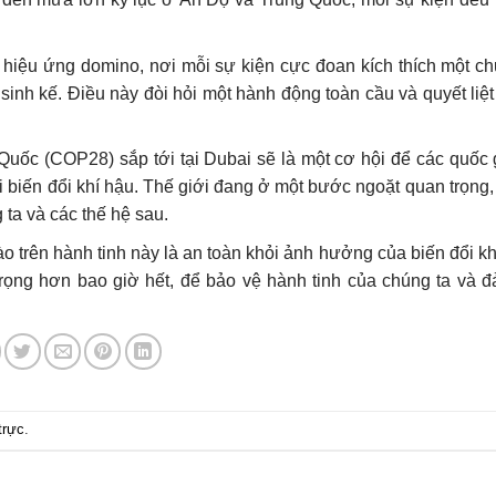
hiệu ứng domino, nơi mỗi sự kiện cực đoan kích thích một ch
về sinh kế. Điều này đòi hỏi một hành động toàn cầu và quyết li
uốc (COP28) sắp tới tại Dubai sẽ là một cơ hội để các quốc g
ới biến đổi khí hậu. Thế giới đang ở một bước ngoặt quan trọng
 ta và các thế hệ sau.
 trên hành tinh này là an toàn khỏi ảnh hưởng của biến đổi kh
trọng hơn bao giờ hết, để bảo vệ hành tinh của chúng ta và 
trực
.