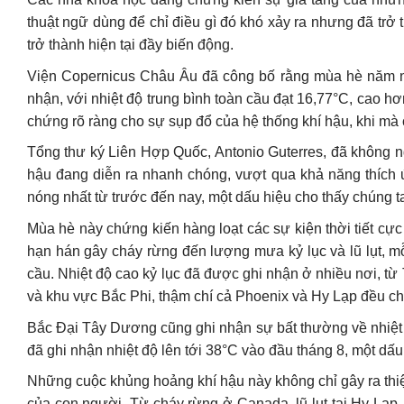
thuật ngữ dùng để chỉ điều gì đó khó xảy ra nhưng đã trở
trở thành hiện tại đầy biến động.
Viện Copernicus Châu Âu đã công bố rằng mùa hè năm nay
nhận, với nhiệt độ trung bình toàn cầu đạt 16,77°C, cao h
chứng rõ ràng cho sự sụp đổ của hệ thống khí hậu, khi mà c
Tổng thư ký Liên Hợp Quốc, Antonio Guterres, đã không ng
hậu đang diễn ra nhanh chóng, vượt qua khả năng thích
nóng nhất từ trước đến nay, một dấu hiệu cho thấy chúng t
Mùa hè này chứng kiến hàng loạt các sự kiện thời tiết cực 
hạn hán gây cháy rừng đến lượng mưa kỷ lục và lũ lụt, m
cầu. Nhiệt độ cao kỷ lục đã được ghi nhận ở nhiều nơi, 
và khu vực Bắc Phi, thậm chí cả Phoenix và Hy Lạp đều ch
Bắc Đại Tây Dương cũng ghi nhận sự bất thường về nhiệt đ
đã ghi nhận nhiệt độ lên tới 38°C vào đầu tháng 8, một dấu
Những cuộc khủng hoảng khí hậu này không chỉ gây ra thi
của con người. Từ cháy rừng ở Canada, lũ lụt tại Hy Lạp