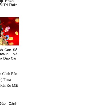
ập Phân –
ối Tri Thức
ch Con Số
t/Win Và
a Đảo Cần
Đảo Cảnh