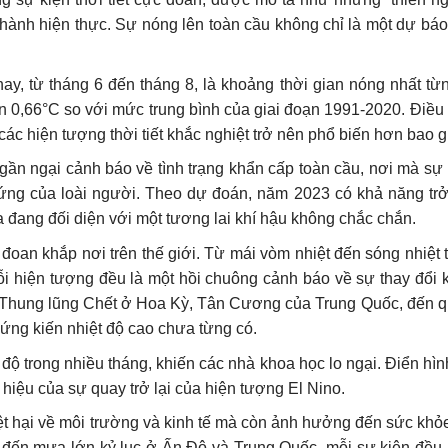
 thành hiện thực. Sự nóng lên toàn cầu không chỉ là một dự b
, từ tháng 6 đến tháng 8, là khoảng thời gian nóng nhất từ
ơn 0,66°C so với mức trung bình của giai đoạn 1991-2020. Điều
ác hiện tượng thời tiết khắc nghiệt trở nên phổ biến hơn bao g
ần ngại cảnh báo về tình trạng khẩn cấp toàn cầu, nơi mà sự 
 ứng của loài người. Theo dự đoán, năm 2023 có khả năng tr
a đang đối diện với một tương lai khí hậu không chắc chắn.
đoan khắp nơi trên thế giới. Từ mái vòm nhiệt đến sóng nhiệt t
ỗi hiện tượng đều là một hồi chuông cảnh báo về sự thay đổi k
từ Thung lũng Chết ở Hoa Kỳ, Tân Cương của Trung Quốc, đến qu
ứng kiến nhiệt độ cao chưa từng có.
ộ trong nhiều tháng, khiến các nhà khoa học lo ngại. Điển hìn
 hiệu của sự quay trở lại của hiện tượng El Nino.
ệt hại về môi trường và kinh tế mà còn ảnh hưởng đến sức khỏe
, đến mưa lớn kỷ lục ở Ấn Độ và Trung Quốc, mỗi sự kiện đều 