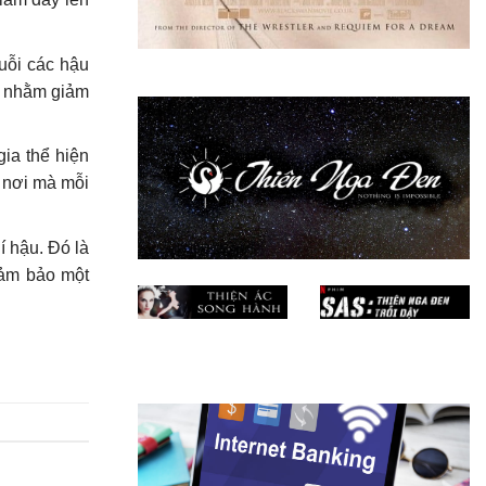
uỗi các hậu
ệt nhằm giảm
ia thể hiện
, nơi mà mỗi
í hậu. Đó là
đảm bảo một