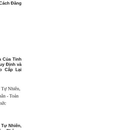
 Cách Đăng
à Của Tỉnh
uy Định và
p Cấp Lại
 Tự Nhiên,