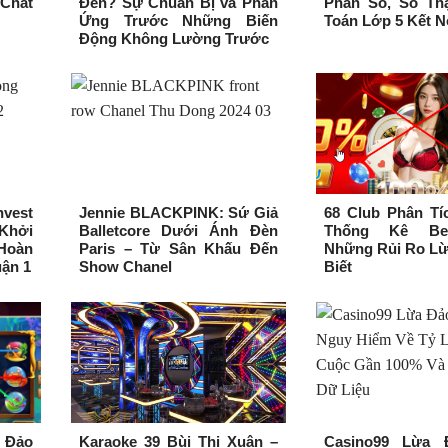
Chất
Đen? Sự Chuẩn Bị và Phản
Phân Số, Số Th
Ứng Trước Những Biến
Toán Lớp 5 Kết N
Động Không Lường Trước
vest
Jennie BLACKPINK: Sứ Giả
68 Club Phân Tí
 Khởi
Balletcore Dưới Ánh Đèn
Thống Kê Be
Hoàn
Paris – Từ Sân Khấu Đến
Những Rủi Ro Lừ
ận 1
Show Chanel
Biết
 Đảo
Karaoke 39 Bùi Thị Xuân –
Casino99 Lừa 