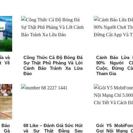
ĩa và
Công Thức Cá Độ Bóng Đá
Cảnh Báo Lừa 
t Về
Sự Thật Phũ Phàng Và Lời
90% Người C
Cảnh Báo Tránh Xa Lừa
Cuộc, Đừng Cà
Đảo
Tham Gia
 Báo
68 Like – Đánh Giá Sức Hút
Gói Y5 MobiFon
 Gà
và Sự Thật Đằng Sau
Gọi Nội Mạng Ch