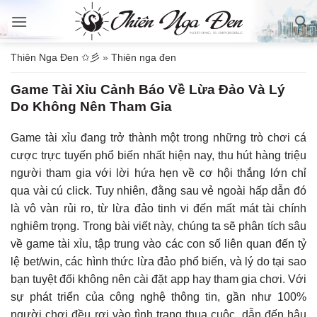
Bỏ
qua
nội
Thiên Nga Đen ✩彡
»
Thiên nga đen
dung
Game Tài Xỉu Cảnh Báo Về Lừa Đảo Và Lý
Do Không Nên Tham Gia
Game tài xỉu đang trở thành một trong những trò chơi cá
cược trực tuyến phổ biến nhất hiện nay, thu hút hàng triệu
người tham gia với lời hứa hẹn về cơ hội thắng lớn chỉ
qua vài cú click. Tuy nhiên, đằng sau vẻ ngoài hấp dẫn đó
là vô vàn rủi ro, từ lừa đảo tinh vi đến mất mát tài chính
nghiêm trọng. Trong bài viết này, chúng ta sẽ phân tích sâu
về game tài xỉu, tập trung vào các con số liên quan đến tỷ
lệ bet/win, các hình thức lừa đảo phổ biến, và lý do tại sao
bạn tuyệt đối không nên cài đặt app hay tham gia chơi. Với
sự phát triển của công nghệ thông tin, gần như 100%
người chơi đều rơi vào tình trạng thua cuộc, dẫn đến hậu