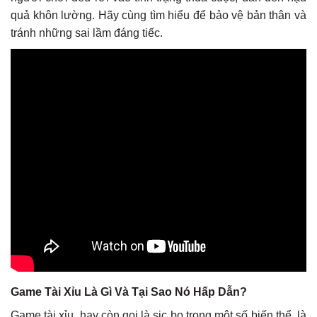
quả khôn lường. Hãy cùng tìm hiểu để bảo vệ bản thân và
tránh những sai lầm đáng tiếc.
Game Tài Xỉu Là Gì Và Tại Sao Nó Hấp Dẫn?
Game tài xỉu, hay còn gọi là sic bo trong một số biến thể, là