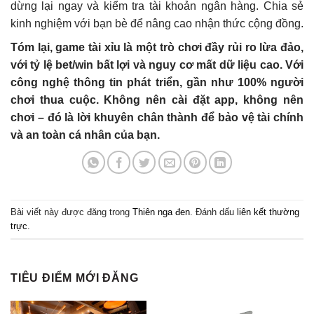
dừng lại ngay và kiểm tra tài khoản ngân hàng. Chia sẻ
kinh nghiệm với bạn bè để nâng cao nhận thức cộng đồng.
Tóm lại, game tài xỉu là một trò chơi đầy rủi ro lừa đảo,
với tỷ lệ bet/win bất lợi và nguy cơ mất dữ liệu cao. Với
công nghệ thông tin phát triển, gần như 100% người
chơi thua cuộc. Không nên cài đặt app, không nên
chơi – đó là lời khuyên chân thành để bảo vệ tài chính
và an toàn cá nhân của bạn.
Bài viết này được đăng trong
Thiên nga đen
. Đánh dấu
liên kết thường
trực
.
TIÊU ĐIỂM MỚI ĐĂNG