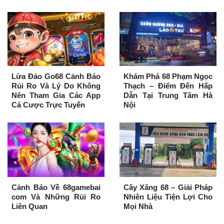
Lừa Đảo Go68 Cảnh Báo
Khám Phá 68 Phạm Ngọc
Rủi Ro Và Lý Do Không
Thạch – Điểm Đến Hấp
Nên Tham Gia Các App
Dẫn Tại Trung Tâm Hà
Cá Cược Trực Tuyến
Nội
Cảnh Báo Về 68gamebai
Cây Xăng 68 – Giải Pháp
com Và Những Rủi Ro
Nhiên Liệu Tiện Lợi Cho
Liên Quan
Mọi Nhà