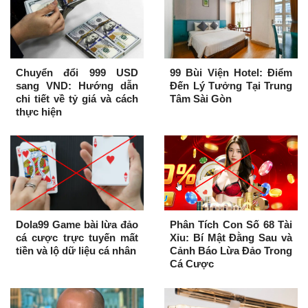
Chuyển đổi 999 USD
99 Bùi Viện Hotel: Điểm
sang VND: Hướng dẫn
Đến Lý Tưởng Tại Trung
chi tiết về tỷ giá và cách
Tâm Sài Gòn
thực hiện
Dola99 Game bài lừa đảo
Phân Tích Con Số 68 Tài
cá cược trực tuyến mất
Xỉu: Bí Mật Đằng Sau và
tiền và lộ dữ liệu cá nhân
Cảnh Báo Lừa Đảo Trong
Cá Cược