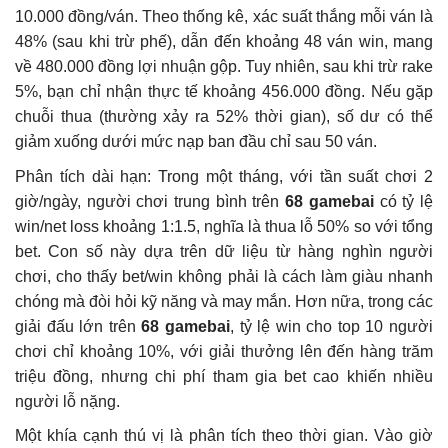
10.000 đồng/ván. Theo thống kê, xác suất thắng mỗi ván là
48% (sau khi trừ phế), dẫn đến khoảng 48 ván win, mang
về 480.000 đồng lợi nhuận gộp. Tuy nhiên, sau khi trừ rake
5%, bạn chỉ nhận thực tế khoảng 456.000 đồng. Nếu gặp
chuỗi thua (thường xảy ra 52% thời gian), số dư có thể
giảm xuống dưới mức nạp ban đầu chỉ sau 50 ván.
Phân tích dài hạn: Trong một tháng, với tần suất chơi 2
giờ/ngày, người chơi trung bình trên
68 gamebai
có tỷ lệ
win/net loss khoảng 1:1.5, nghĩa là thua lỗ 50% so với tổng
bet. Con số này dựa trên dữ liệu từ hàng nghìn người
chơi, cho thấy bet/win không phải là cách làm giàu nhanh
chóng mà đòi hỏi kỹ năng và may mắn. Hơn nữa, trong các
giải đấu lớn trên
68 gamebai
, tỷ lệ win cho top 10 người
chơi chỉ khoảng 10%, với giải thưởng lên đến hàng trăm
triệu đồng, nhưng chi phí tham gia bet cao khiến nhiều
người lỗ nặng.
Một khía cạnh thú vị là phân tích theo thời gian. Vào giờ