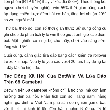
tiên phỏm (RTP 94%) thay vì xóc đĩa (88%). Theo thống kê,
người chơi chuyên nghiệp win 55% thời gian bằng cách
áp dụng chiến lược đếm bài cơ bản, tăng lợi nhuận 20%
so với người mới.
Thứ ba, theo dõi con số thời gian thực: Sử dụng công cụ
ghi chép để phân tích tỷ lệ win theo giờ, tránh giờ cao điểm
bot. Một nghiên cứu nội bộ cho thấy, chơi vào sáng sớm
tăng win 15%.
Cuối cùng, cảnh giác lừa đảo bằng cách kiểm tra rollover
trước khi nạp. Nếu tỷ lệ yêu cầu vượt 20 lần, hãy dừng lại
– đây là dấu hiệu đỏ.
Tác Động Xã Hội Của Bet/Win Và Lừa Đảo
Trên 68 Gamebai
Bet/win trên
68 gamebai
không chỉ là trò chơi mà còn ảnh
hưởng đến xã hội. Phân tích con số: Hàng năm, hàng
nghìn gia đình ở Việt Nam phá sản do nghiện game bài,
với thiệt hại kinh tế lên đến hàng nghìn tỷ đồng. Tỷ lệ