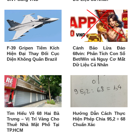
F-39 Gripen Tiêm Kích
Cảnh Báo Lừa Đảo
Hiện Đại Thay Đổi Cục
68vin: Phân Tích Con Số
Diện Không Quân Brazil
Bet/Win và Nguy Cơ Mất
Dữ Liệu Cá Nhân
Tìm Hiểu Về 68 Hai Bà
Hướng Dẫn Cách Thực
Trưng – Vị Trí Vàng Cho
Hiện Phép Chia 95,2 ÷ 68
Thuê Nhà Mặt Phố Tại
Chuẩn Xác
TP.HCM