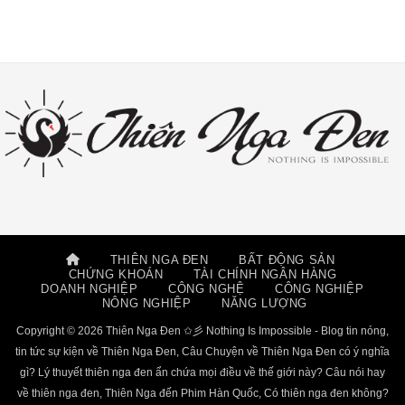
THIÊN NGA ĐEN
BẤT ĐỘNG SẢN
CHỨNG KHOÁN
TÀI CHÍNH NGÂN HÀNG
DOANH NGHIỆP
CÔNG NGHỆ
CÔNG NGHIỆP
NÔNG NGHIỆP
NĂNG LƯỢNG
Copyright © 2026 Thiên Nga Đen ✩彡 Nothing Is Impossible - Blog tin nóng,
tin tức sự kiện về Thiên Nga Đen, Câu Chuyện về Thiên Nga Đen có ý nghĩa
gì? Lý thuyết thiên nga đen ẩn chứa mọi điều về thế giới này? Câu nói hay
về thiên nga đen, Thiên Nga đến Phim Hàn Quốc, Có thiên nga đen không?