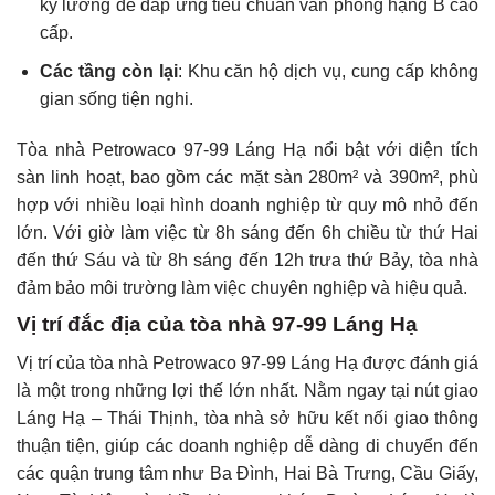
kỹ lưỡng để đáp ứng tiêu chuẩn văn phòng hạng B cao
cấp.
Các tầng còn lại
: Khu căn hộ dịch vụ, cung cấp không
gian sống tiện nghi.
Tòa nhà Petrowaco 97-99 Láng Hạ nổi bật với diện tích
sàn linh hoạt, bao gồm các mặt sàn 280m² và 390m², phù
hợp với nhiều loại hình doanh nghiệp từ quy mô nhỏ đến
lớn. Với giờ làm việc từ 8h sáng đến 6h chiều từ thứ Hai
đến thứ Sáu và từ 8h sáng đến 12h trưa thứ Bảy, tòa nhà
đảm bảo môi trường làm việc chuyên nghiệp và hiệu quả.
Vị trí đắc địa của tòa nhà 97-99 Láng Hạ
Vị trí của tòa nhà Petrowaco 97-99 Láng Hạ được đánh giá
là một trong những lợi thế lớn nhất. Nằm ngay tại nút giao
Láng Hạ – Thái Thịnh, tòa nhà sở hữu kết nối giao thông
thuận tiện, giúp các doanh nghiệp dễ dàng di chuyển đến
các quận trung tâm như Ba Đình, Hai Bà Trưng, Cầu Giấy,