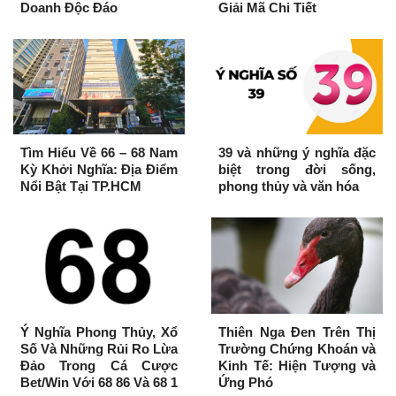
Doanh Độc Đáo
Giải Mã Chi Tiết
Tìm Hiểu Về 66 – 68 Nam
39 và những ý nghĩa đặc
Kỳ Khởi Nghĩa: Địa Điểm
biệt trong đời sống,
Nổi Bật Tại TP.HCM
phong thủy và văn hóa
Ý Nghĩa Phong Thủy, Xổ
Thiên Nga Đen Trên Thị
Số Và Những Rủi Ro Lừa
Trường Chứng Khoán và
Đảo Trong Cá Cược
Kinh Tế: Hiện Tượng và
Bet/Win Với 68 86 Và 68 1
Ứng Phó