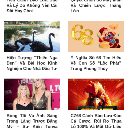
Và Lý Do Không Nên Cài
Và Chiến Lược Thắng
Đặt Hay Chơi
Lớn
Hiện Tượng “Thiên Nga
Ý Nghĩa Số 68 Tìm Hiểu
Đen” Và Bài Học Kinh
Về Con Số “Lộc Phát”
Nghiệm Cho Nhà Đầu Tư
Trong Phong Thủy
Bóng Tối Và Ánh Sáng
CZ68 Cảnh Báo Lừa Đảo
Trong Làng Trượt Băng
Cá Cược, Rủi Ro Thua
Mỹ – Sự Kiện Tonya
Lỗ 100% Và Mất Dữ Liệu