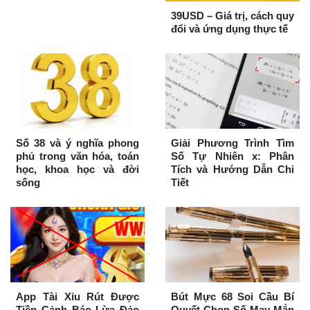
39USD – Giá trị, cách quy
đổi và ứng dụng thực tế
Số 38 và ý nghĩa phong
Giải Phương Trình Tìm
phủ trong văn hóa, toán
Số Tự Nhiên x: Phân
học, khoa học và đời
Tích và Hướng Dẫn Chi
sống
Tiết
App Tài Xỉu Rút Được
Bút Mực 68 Soi Cầu Bí
Tiền Cảnh Báo Lừa Đảo
Quyết Chọn Số May Mắn