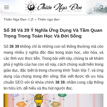
Bỏ
qua
nội
Thiên Nga Đen ✩彡
»
Thiên nga đen
dung
Số 38 Và 39 Ý Nghĩa Ứng Dụng Và Tầm Quan
Trọng Trong Toán Học Và Đời Sống
Số
38 39
không chỉ là những con số thông thường mà còn
mang nhiều ý nghĩa độc đáo trong toán học, văn hóa, và
các lĩnh vực thực tiễn. Trong bài viết này, chúng ta sẽ khám
phá ý nghĩa của hai con số này, cách chúng xuất hiện trong
giáo dục, đặc biệt là trong chương trình Toán lớp 7, và ứng
dụng của chúng trong đời sống. Bài viết được tối ưu hóa
chuẩn SEO với từ khóa chính
38 39
, nhằm cung cấp thông
tin hữu ích, dễ hiểu và thu hút người đọc.