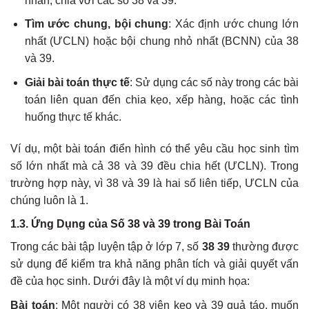
nhân, chia với các số 38 và 39.
Tìm ước chung, bội chung
: Xác định ước chung lớn
nhất (ƯCLN) hoặc bội chung nhỏ nhất (BCNN) của 38
và 39.
Giải bài toán thực tế
: Sử dụng các số này trong các bài
toán liên quan đến chia kẹo, xếp hàng, hoặc các tình
huống thực tế khác.
Ví dụ, một bài toán điển hình có thể yêu cầu học sinh tìm
số lớn nhất mà cả 38 và 39 đều chia hết (ƯCLN). Trong
trường hợp này, vì 38 và 39 là hai số liên tiếp, ƯCLN của
chúng luôn là 1.
1.3. Ứng Dụng của Số 38 và 39 trong Bài Toán
Trong các bài tập luyện tập ở lớp 7, số
38 39
thường được
sử dụng để kiểm tra khả năng phân tích và giải quyết vấn
đề của học sinh. Dưới đây là một ví dụ minh họa:
Bài toán
: Một người có 38 viên kẹo và 39 quả táo, muốn