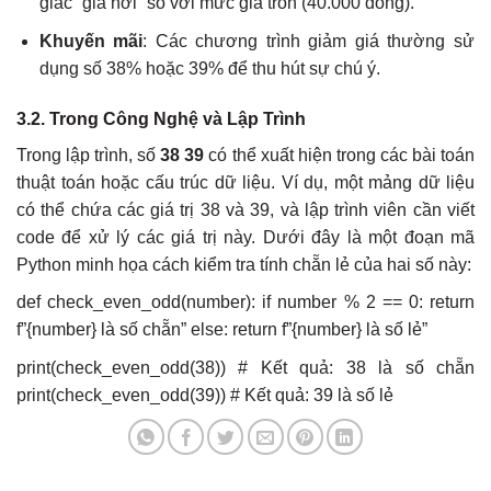
giác “giá hời” so với mức giá tròn (40.000 đồng).
Khuyến mãi
: Các chương trình giảm giá thường sử
dụng số 38% hoặc 39% để thu hút sự chú ý.
3.2. Trong Công Nghệ và Lập Trình
Trong lập trình, số
38 39
có thể xuất hiện trong các bài toán
thuật toán hoặc cấu trúc dữ liệu. Ví dụ, một mảng dữ liệu
có thể chứa các giá trị 38 và 39, và lập trình viên cần viết
code để xử lý các giá trị này. Dưới đây là một đoạn mã
Python minh họa cách kiểm tra tính chẵn lẻ của hai số này:
def check_even_odd(number): if number % 2 == 0: return
f”{number} là số chẵn” else: return f”{number} là số lẻ”
print(check_even_odd(38)) # Kết quả: 38 là số chẵn
print(check_even_odd(39)) # Kết quả: 39 là số lẻ