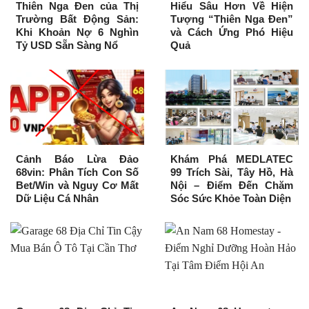
Thiên Nga Đen của Thị
Hiểu Sâu Hơn Về Hiện
Trường Bất Động Sản:
Tượng “Thiên Nga Đen”
Khi Khoản Nợ 6 Nghìn
và Cách Ứng Phó Hiệu
Tỷ USD Sẵn Sàng Nổ
Quả
Cảnh Báo Lừa Đảo
Khám Phá MEDLATEC
68vin: Phân Tích Con Số
99 Trích Sài, Tây Hồ, Hà
Bet/Win và Nguy Cơ Mất
Nội – Điểm Đến Chăm
Dữ Liệu Cá Nhân
Sóc Sức Khỏe Toàn Diện