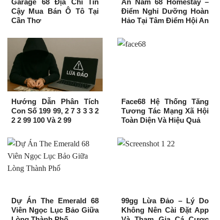
Garage 68 Địa Chỉ Tin
An Nam 68 Homestay –
Cậy Mua Bán Ô Tô Tại
Điểm Nghỉ Dưỡng Hoàn
Cần Thơ
Hảo Tại Tâm Điểm Hội An
Hướng Dẫn Phân Tích
Face68 Hệ Thống Tăng
Con Số 199 99, 2 7 3 3 3 2
Tương Tác Mạng Xã Hội
2 2 99 100 Và 2 99
Toàn Diện Và Hiệu Quả
Dự Án The Emerald 68
99gg Lừa Đảo – Lý Do
Viên Ngọc Lục Bảo Giữa
Không Nên Cài Đặt App
Lòng Thành Phố
Và Tham Gia Cá Cược