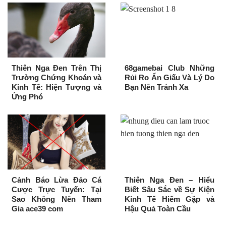
Thiên Nga Đen Trên Thị
68gamebai Club Những
Trường Chứng Khoán và
Rủi Ro Ẩn Giấu Và Lý Do
Kinh Tế: Hiện Tượng và
Bạn Nên Tránh Xa
Ứng Phó
Cảnh Báo Lừa Đảo Cá
Thiên Nga Đen – Hiểu
Cược Trực Tuyến: Tại
Biết Sâu Sắc về Sự Kiện
Sao Không Nên Tham
Kinh Tế Hiếm Gặp và
Gia ace39 com
Hậu Quả Toàn Cầu