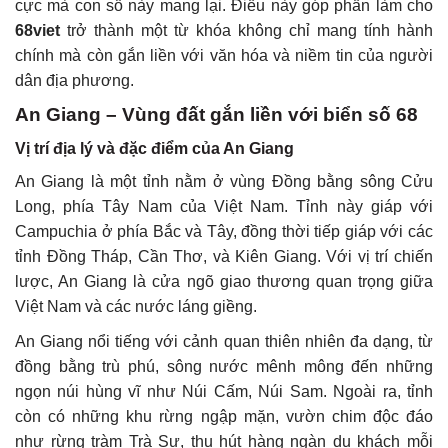
cực mà con số này mang lại. Điều này góp phần làm cho
68viet
trở thành một từ khóa không chỉ mang tính hành
chính mà còn gắn liền với văn hóa và niềm tin của người
dân địa phương.
An Giang – Vùng đất gắn liền với biển số 68
Vị trí địa lý và đặc điểm của An Giang
An Giang là một tỉnh nằm ở vùng Đồng bằng sông Cửu
Long, phía Tây Nam của Việt Nam. Tỉnh này giáp với
Campuchia ở phía Bắc và Tây, đồng thời tiếp giáp với các
tỉnh Đồng Tháp, Cần Thơ, và Kiên Giang. Với vị trí chiến
lược, An Giang là cửa ngõ giao thương quan trọng giữa
Việt Nam và các nước láng giềng.
An Giang nổi tiếng với cảnh quan thiên nhiên đa dạng, từ
đồng bằng trù phú, sông nước mênh mông đến những
ngọn núi hùng vĩ như Núi Cấm, Núi Sam. Ngoài ra, tỉnh
còn có những khu rừng ngập mặn, vườn chim độc đáo
như rừng tràm Trà Sư, thu hút hàng ngàn du khách mỗi