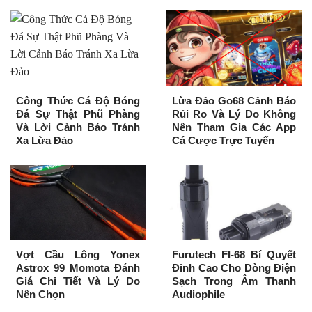
Công Thức Cá Độ Bóng
Lừa Đảo Go68 Cảnh Báo
Đá Sự Thật Phũ Phàng
Rủi Ro Và Lý Do Không
Và Lời Cảnh Báo Tránh
Nên Tham Gia Các App
Xa Lừa Đảo
Cá Cược Trực Tuyến
Vợt Cầu Lông Yonex
Furutech FI-68 Bí Quyết
Astrox 99 Momota Đánh
Đỉnh Cao Cho Dòng Điện
Giá Chi Tiết Và Lý Do
Sạch Trong Âm Thanh
Nên Chọn
Audiophile