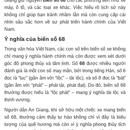
Giang giữ nguyên
biển số 68
cho các phương tiện như xe
máy, ô tô, và các loại xe khác. Việc hiểu rõ lịch sử này
không chỉ giúp bạn tránh nhầm lẫn mà còn cung cấp cái
nhìn sâu sắc hơn về sự phát triển hành chính của Việt
Nam.
Ý nghĩa của biển số 68
Trong văn hóa Việt Nam, các con số trên biển số xe không
chỉ mang ý nghĩa hành chính mà còn được xem xét dưới
góc độ phong thủy và tâm linh. Số
68
được nhiều người
đánh giá là một con số may mắn, bởi trong tiếng Hán, số 6
đọc là “lục” (gần âm với “lộc” – tài lộc), và số 8 đọc là “bát”
(gần âm với “phát” – phát tài, phát đạt). Do đó, biển số 68
thường được hiểu là “lộc phát” – mang ý nghĩa tài lộc và
thịnh vượng.
Người dân An Giang, khi sở hữu một chiếc xe mang biển
số 68, thường cảm thấy tự hào không chỉ vì đây là biểu
tượng của quê hương mà còn vì ý nghĩa phong thủy tích