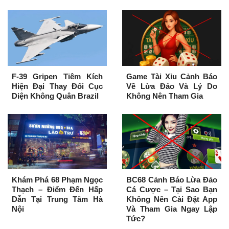
F-39 Gripen Tiêm Kích
Game Tài Xỉu Cảnh Báo
Hiện Đại Thay Đổi Cục
Về Lừa Đảo Và Lý Do
Diện Không Quân Brazil
Không Nên Tham Gia
Khám Phá 68 Phạm Ngọc
BC68 Cảnh Báo Lừa Đảo
Thạch – Điểm Đến Hấp
Cá Cược – Tại Sao Bạn
Dẫn Tại Trung Tâm Hà
Không Nên Cài Đặt App
Nội
Và Tham Gia Ngay Lập
Tức?