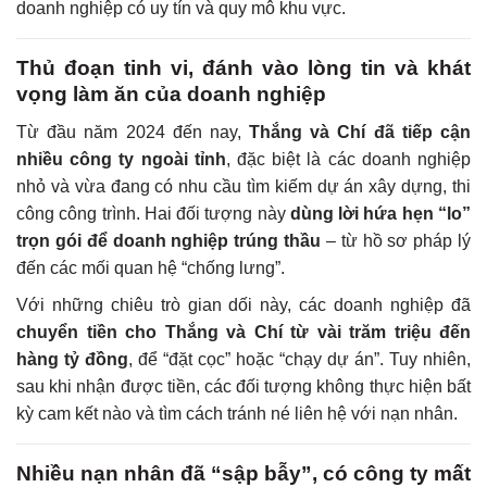
doanh nghiệp có uy tín và quy mô khu vực.
Thủ đoạn tinh vi, đánh vào lòng tin và khát
vọng làm ăn của doanh nghiệp
Từ đầu năm 2024 đến nay,
Thắng và Chí đã tiếp cận
nhiều công ty ngoài tỉnh
, đặc biệt là các doanh nghiệp
nhỏ và vừa đang có nhu cầu tìm kiếm dự án xây dựng, thi
công công trình. Hai đối tượng này
dùng lời hứa hẹn “lo”
trọn gói để doanh nghiệp trúng thầu
– từ hồ sơ pháp lý
đến các mối quan hệ “chống lưng”.
Với những chiêu trò gian dối này, các doanh nghiệp đã
chuyển tiền cho Thắng và Chí từ vài trăm triệu đến
hàng tỷ đồng
, để “đặt cọc” hoặc “chạy dự án”. Tuy nhiên,
sau khi nhận được tiền, các đối tượng không thực hiện bất
kỳ cam kết nào và tìm cách tránh né liên hệ với nạn nhân.
Nhiều nạn nhân đã “sập bẫy”, có công ty mất