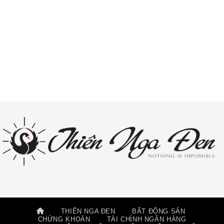
THIÊN NGA ĐEN
BẤT ĐỘNG SẢN
CHỨNG KHOÁN
TÀI CHÍNH NGÂN HÀNG