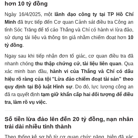
hơn 10 tỷ đồng
Ngày 16/4/2025, một
lãnh đạo công ty tại TP Hồ Chí
Minh
đã trực tiếp đến Cơ quan Cảnh sát điều tra Công an
tỉnh Sóc Trăng để tố cáo Thắng và Chí có hành vi lừa đảo,
sử dụng tài liệu và thông tin giả nhằm chiếm đoạt hơn
10
tỷ đồng
.
Ngay sau khi tiếp nhận đơn tố giác, cơ quan điều tra đã
nhanh chóng
thu thập chứng cứ, tài liệu liên quan
. Qua
xác minh ban đầu,
hành vi của Thắng và Chí có dấu
hiệu rõ ràng của tội “Lừa đảo chiếm đoạt tài sản” theo
quy định tại Bộ luật Hình sự
. Do đó, lực lượng công an
đã ra quyết định
tạm giữ khẩn cấp hai đối tượng để điều
tra, làm rõ vụ việc.
Số tiền lừa đảo lên đến 20 tỷ đồng, nạn nhân
trải dài nhiều tỉnh thành
Theo thống kê sơ bộ từ cơ quan chức năng, hiện đã xác