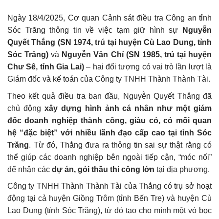
Ngày 18/4/2025, Cơ quan Cảnh sát điều tra Công an tỉnh
Sóc Trăng thông tin về việc tạm giữ hình sự
Nguyễn
Quyết Thắng (SN 1974, trú tại huyện Cù Lao Dung, tỉnh
Sóc Trăng)
và
Nguyễn Văn Chí (SN 1985, trú tại huyện
Chư Sê, tỉnh Gia Lai)
– hai đối tượng có vai trò lần lượt là
Giám đốc và kế toán của Công ty TNHH Thành Thành Tài.
Theo kết quả điều tra ban đầu, Nguyễn Quyết Thắng đã
chủ động
xây dựng hình ảnh cá nhân như một giám
đốc doanh nghiệp thành công, giàu có, có mối quan
hệ “đặc biệt” với nhiều lãnh đạo cấp cao tại tỉnh Sóc
Trăng
. Từ đó, Thắng đưa ra thông tin sai sự thật rằng có
thể giúp các doanh nghiệp bên ngoài tiếp cận, “móc nối”
để nhận các
dự án, gói thầu thi công lớn
tại địa phương.
Công ty TNHH Thành Thành Tài của Thắng có trụ sở hoạt
động tại cả huyện Giồng Trôm (tỉnh Bến Tre) và huyện Cù
Lao Dung (tỉnh Sóc Trăng), từ đó tạo cho mình một vỏ bọc