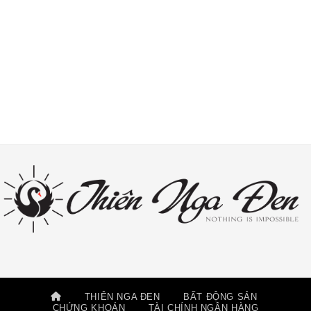
THIÊN NGA ĐEN
BẤT ĐỘNG SẢN
CHỨNG KHOÁN
TÀI CHÍNH NGÂN HÀNG