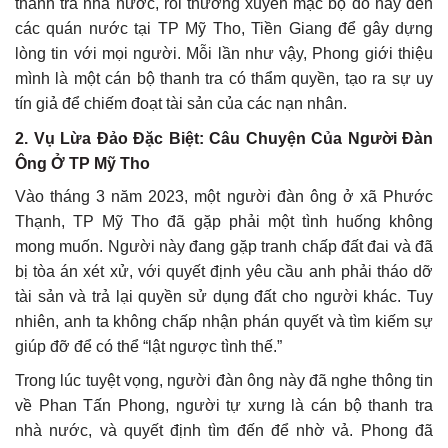
thanh tra nhà nước, rồi thường xuyên mặc bộ đồ này đến
các quán nước tại TP Mỹ Tho, Tiền Giang để gây dựng
lòng tin với mọi người. Mỗi lần như vậy, Phong giới thiệu
mình là một cán bộ thanh tra có thẩm quyền, tạo ra sự uy
tín giả để chiếm đoạt tài sản của các nạn nhân.
2.
Vụ Lừa Đảo Đặc Biệt: Câu Chuyện Của Người Đàn
Ông Ở TP Mỹ Tho
Vào tháng 3 năm 2023, một người đàn ông ở xã Phước
Thạnh, TP Mỹ Tho đã gặp phải một tình huống không
mong muốn. Người này đang gặp tranh chấp đất đai và đã
bị tòa án xét xử, với quyết định yêu cầu anh phải tháo dỡ
tài sản và trả lại quyền sử dụng đất cho người khác. Tuy
nhiên, anh ta không chấp nhận phán quyết và tìm kiếm sự
giúp đỡ để có thể “lật ngược tình thế.”
Trong lúc tuyệt vọng, người đàn ông này đã nghe thông tin
về Phan Tấn Phong, người tự xưng là cán bộ thanh tra
nhà nước, và quyết định tìm đến để nhờ vả. Phong đã