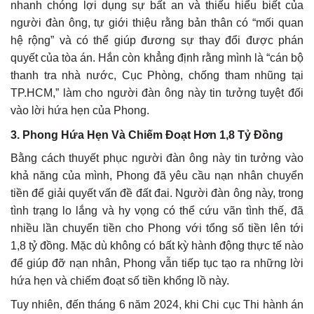
nhanh chóng lợi dụng sự bất an và thiếu hiểu biết của
người đàn ông, tự giới thiệu rằng bản thân có “mối quan
hệ rộng” và có thể giúp đương sự thay đổi được phán
quyết của tòa án. Hắn còn khẳng định rằng mình là “cán bộ
thanh tra nhà nước, Cục Phòng, chống tham nhũng tại
TP.HCM,” làm cho người đàn ông này tin tưởng tuyệt đối
vào lời hứa hẹn của Phong.
3.
Phong Hứa Hẹn Và Chiếm Đoạt Hơn 1,8 Tỷ Đồng
Bằng cách thuyết phục người đàn ông này tin tưởng vào
khả năng của mình, Phong đã yêu cầu nạn nhân chuyển
tiền để giải quyết vấn đề đất đai. Người đàn ông này, trong
tình trạng lo lắng và hy vọng có thể cứu vãn tình thế, đã
nhiều lần chuyển tiền cho Phong với tổng số tiền lên tới
1,8 tỷ đồng. Mặc dù không có bất kỳ hành động thực tế nào
để giúp đỡ nạn nhân, Phong vẫn tiếp tục tạo ra những lời
hứa hẹn và chiếm đoạt số tiền khổng lồ này.
Tuy nhiên, đến tháng 6 năm 2024, khi Chi cục Thi hành án