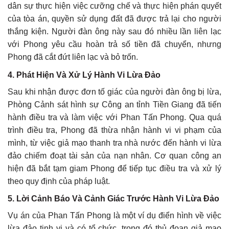
dân sự thực hiện việc cưỡng chế và thực hiện phán quyết
của tòa án, quyền sử dụng đất đã được trả lại cho người
thắng kiện. Người đàn ông này sau đó nhiều lần liên lạc
với Phong yêu cầu hoàn trả số tiền đã chuyển, nhưng
Phong đã cắt đứt liên lạc và bỏ trốn.
4.
Phát Hiện Và Xử Lý Hành Vi Lừa Đảo
Sau khi nhận được đơn tố giác của người đàn ông bị lừa,
Phòng Cảnh sát hình sự Công an tỉnh Tiền Giang đã tiến
hành điều tra và làm việc với Phan Tấn Phong. Qua quá
trình điều tra, Phong đã thừa nhận hành vi vi phạm của
mình, từ việc giả mạo thanh tra nhà nước đến hành vi lừa
đảo chiếm đoạt tài sản của nạn nhân. Cơ quan công an
hiện đã bắt tạm giam Phong để tiếp tục điều tra và xử lý
theo quy định của pháp luật.
5.
Lời Cảnh Báo Và Cảnh Giác Trước Hành Vi Lừa Đảo
Vụ án của Phan Tấn Phong là một ví dụ điển hình về việc
lừa đảo tinh vi và có tổ chức, trong đó thủ đoạn giả mạo