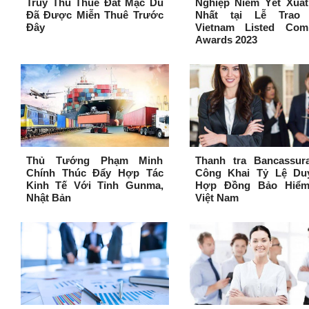
Truy Thu Thuê Đất Mặc Dù
Nghiệp Niêm Yết Xuất
Đã Được Miễn Thuê Trước
Nhất tại Lễ Trao 
Đây
Vietnam Listed Com
Awards 2023
Thủ Tướng Phạm Minh
Thanh tra Bancassura
Chính Thúc Đẩy Hợp Tác
Công Khai Tỷ Lệ Duy
Kinh Tế Với Tỉnh Gunma,
Hợp Đồng Bảo Hiểm
Nhật Bản
Việt Nam