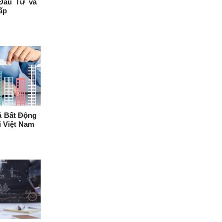
Đầu Tư và
ấp
iá Bất Động
 Việt Nam