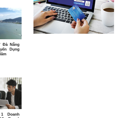
Ở Đà Nẵng
yển Dụng
Năm
 1 Doanh