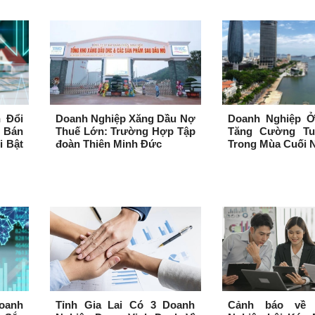
 Đổi
Doanh Nghiệp Xăng Dầu Nợ
Doanh Nghiệp 
 Bán
Thuế Lớn: Trường Hợp Tập
Tăng Cường Tu
i Bật
đoàn Thiên Minh Đức
Trong Mùa Cuối 
oanh
Tỉnh Gia Lai Có 3 Doanh
Cảnh báo về