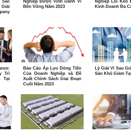
 Sắc
Nghiệp Được Vinh Danh Vì
Nghiệp Lôi Kéo 
Giải
Bền Vững Năm 2023
Kinh Doanh Đa C
pany
nce:
Báo Cáo Áp Lực Dòng Tiền
Lý Giải Vì Sao G
 Trì
Của Doanh Nghiệp và Đề
Sản Khó Giảm Tại
 Tại
Xuất Chính Sách Giai Đoạn
Cuối Năm 2023