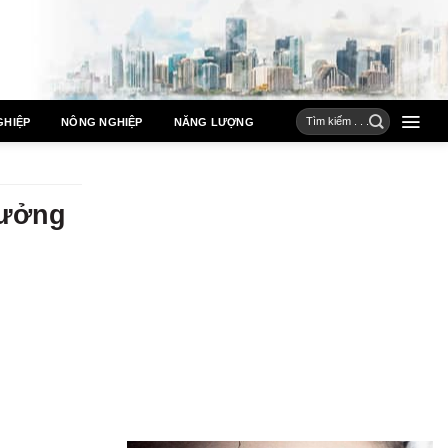
GHIỆP
NÔNG NGHIỆP
NĂNG LƯỢNG
rưởng