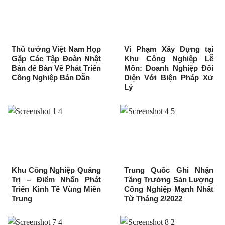
Thủ tướng Việt Nam Họp
Vi Phạm Xây Dựng tại
Gặp Các Tập Đoàn Nhật
Khu Công Nghiệp Lễ
Bản để Bàn Về Phát Triển
Môn: Doanh Nghiệp Đối
Công Nghiệp Bán Dẫn
Diện Với Biện Pháp Xử
Lý
Khu Công Nghiệp Quảng
Trung Quốc Ghi Nhận
Trị – Điểm Nhấn Phát
Tăng Trưởng Sản Lượng
Triển Kinh Tế Vùng Miền
Công Nghiệp Mạnh Nhất
Trung
Từ Tháng 2/2022