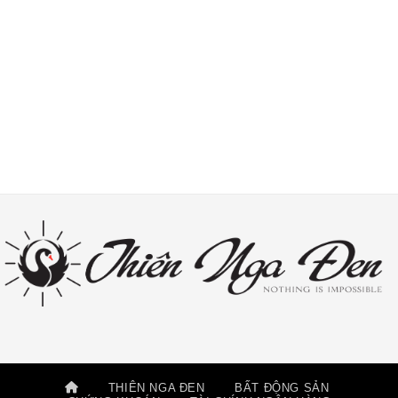
THIÊN NGA ĐEN
BẤT ĐỘNG SẢN