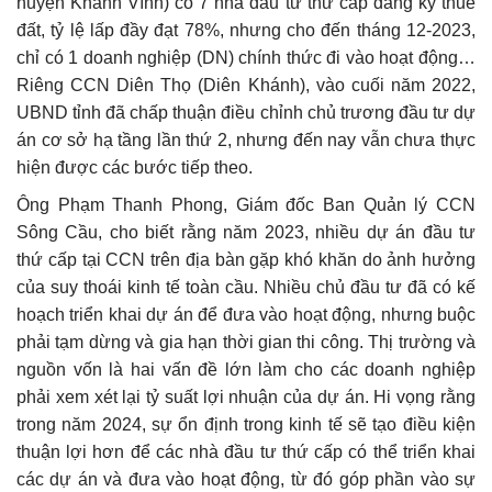
huyện Khánh Vĩnh) có 7 nhà đầu tư thứ cấp đăng ký thuê
đất, tỷ lệ lấp đầy đạt 78%, nhưng cho đến tháng 12-2023,
chỉ có 1 doanh nghiệp (DN) chính thức đi vào hoạt động…
Riêng CCN Diên Thọ (Diên Khánh), vào cuối năm 2022,
UBND tỉnh đã chấp thuận điều chỉnh chủ trương đầu tư dự
án cơ sở hạ tầng lần thứ 2, nhưng đến nay vẫn chưa thực
hiện được các bước tiếp theo.
Ông Phạm Thanh Phong, Giám đốc Ban Quản lý CCN
Sông Cầu, cho biết rằng năm 2023, nhiều dự án đầu tư
thứ cấp tại CCN trên địa bàn gặp khó khăn do ảnh hưởng
của suy thoái kinh tế toàn cầu. Nhiều chủ đầu tư đã có kế
hoạch triển khai dự án để đưa vào hoạt động, nhưng buộc
phải tạm dừng và gia hạn thời gian thi công. Thị trường và
nguồn vốn là hai vấn đề lớn làm cho các doanh nghiệp
phải xem xét lại tỷ suất lợi nhuận của dự án. Hi vọng rằng
trong năm 2024, sự ổn định trong kinh tế sẽ tạo điều kiện
thuận lợi hơn để các nhà đầu tư thứ cấp có thể triển khai
các dự án và đưa vào hoạt động, từ đó góp phần vào sự