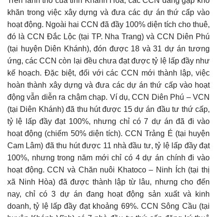
Trên lãnh thổ của tỉnh Khánh Hòa, các CCN đang gặp khó
khăn trong việc xây dựng và đưa các dự án thứ cấp vào
hoạt động. Ngoài hai CCN đã đầy 100% diện tích cho thuê,
đó là CCN Đắc Lộc (tại TP. Nha Trang) và CCN Diên Phú
(tại huyện Diên Khánh), đón được 18 và 31 dự án tương
ứng, các CCN còn lại đều chưa đạt được tỷ lệ lấp đầy như
kế hoạch. Đặc biệt, đối với các CCN mới thành lập, việc
hoàn thành xây dựng và đưa các dự án thứ cấp vào hoạt
động vẫn diễn ra chậm chạp. Ví dụ, CCN Diên Phú – VCN
(tại Diên Khánh) đã thu hút được 15 dự án đầu tư thứ cấp,
tỷ lệ lấp đầy đạt 100%, nhưng chỉ có 7 dự án đã đi vào
hoạt động (chiếm 50% diện tích). CCN Trảng É (tại huyện
Cam Lâm) đã thu hút được 11 nhà đầu tư, tỷ lệ lấp đầy đạt
100%, nhưng trong năm mới chỉ có 4 dự án chính đi vào
hoạt động. CCN và Chăn nuôi Khatoco – Ninh Ích (tại thị
xã Ninh Hòa) đã được thành lập từ lâu, nhưng cho đến
nay, chỉ có 3 dự án đang hoạt động sản xuất và kinh
doanh, tỷ lệ lấp đầy đạt khoảng 69%. CCN Sông Cầu (tại