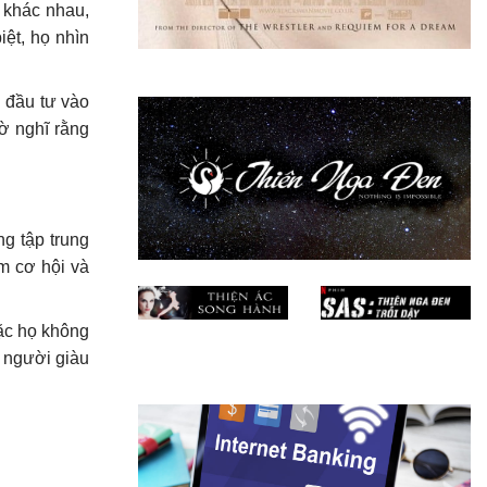
y khác nhau,
ệt, họ nhìn
i đầu tư vào
ờ nghĩ rằng
g tập trung
ếm cơ hội và
oặc họ không
 người giàu