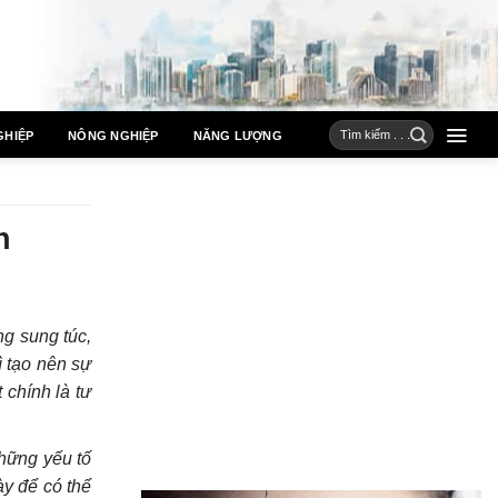
GHIỆP
NÔNG NGHIỆP
NĂNG LƯỢNG
h
g sung túc,
ì tạo nên sự
 chính là tư
những yếu tố
ày để có thể