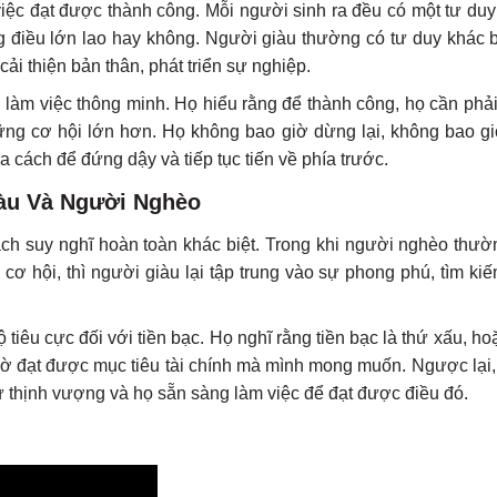
 việc đạt được thành công. Mỗi người sinh ra đều có một tư du
g điều lớn lao hay không. Người giàu thường có tư duy khác bi
cải thiện bản thân, phát triển sự nghiệp.
 làm việc thông minh. Họ hiểu rằng để thành công, họ cần phả
hững cơ hội lớn hơn. Họ không bao giờ dừng lại, không bao gi
 ra cách để đứng dậy và tiếp tục tiến về phía trước.
iàu Và Người Nghèo
ách suy nghĩ hoàn toàn khác biệt. Trong khi người nghèo thườn
 cơ hội, thì người giàu lại tập trung vào sự phong phú, tìm ki
tiêu cực đối với tiền bạc. Họ nghĩ rằng tiền bạc là thứ xấu, h
iờ đạt được mục tiêu tài chính mà mình mong muốn. Ngược lại,
sự thịnh vượng và họ sẵn sàng làm việc để đạt được điều đó.