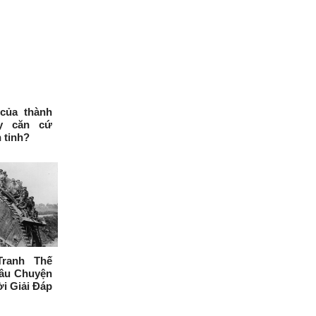
của thành
y căn cứ
 tinh?
Tranh Thế
Câu Chuyện
i Giải Đáp