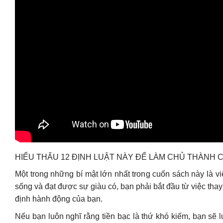
HIỂU THẤU 12 ĐỊNH LUẬT NÀY ĐỂ LÀM CHỦ THÀNH
Một trong những bí mật lớn nhất trong cuốn sách này là vi
sống và đạt được sự giàu có, bạn phải bắt đầu từ việc thay
định hành động của bạn.
Nếu bạn luôn nghĩ rằng tiền bạc là thứ khó kiếm, bạn sẽ l