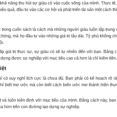
ó khả năng thu hút sự giàu có vào cuộc sống của mình. Thực tế
hiệu quả, đầu tư vào các cơ hội và phát triển tài sản một cách t
ẻ trong cuốn sách là cách mà những người giàu luôn tập trung 
 chóng, mà họ đầu tư vào những giá trị lâu dài. Tỷ phú không chỉ
ội.
p giá trị thực sự, sự giàu có sẽ tự nhiên đến với bạn. Bằng 
ựng được sự nghiệp với mục tiêu cao cả hơn là chỉ kiếm tiền.
iệt
 có suy nghĩ tích cực là chưa đủ. Bạn phải có kế hoạch rõ r
chỉ biết mơ ước mà còn biết cách biến ước mơ thành hiện thự
ết và luôn kiên định với mục tiêu của mình. Bằng cách này, bạ
 xa hơn trên con đường tạo dựng sự nghiệp.