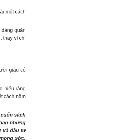
xài một cách
ễ dàng quản
 thay vì chỉ
ười giàu có
ọ hiểu rằng
iết cách nắm
g cuốn sách
 bạn những
t và đầu tư
g mong ước.