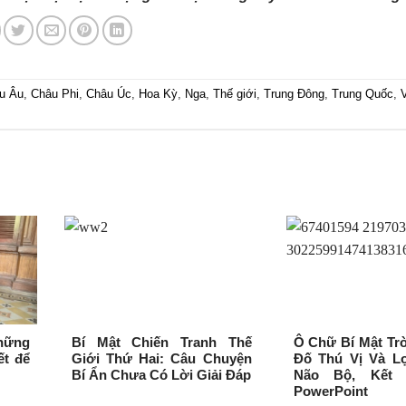
u Âu
,
Châu Phi
,
Châu Úc
,
Hoa Kỳ
,
Nga
,
Thế giới
,
Trung Đông
,
Trung Quốc
,
những
Bí Mật Chiến Tranh Thế
Ô Chữ Bí Mật Trò
ết để
Giới Thứ Hai: Câu Chuyện
Đố Thú Vị Và Lợ
Bí Ẩn Chưa Có Lời Giải Đáp
Não Bộ, Kết
PowerPoint