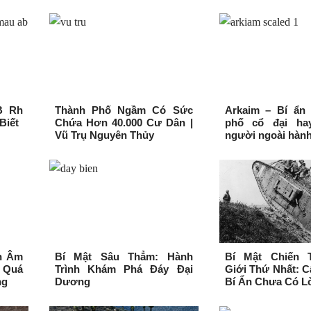
B Rh
Thành Phố Ngầm Có Sức
Arkaim – Bí ẩn 
Biết
Chứa Hơn 40.000 Cư Dân |
phố cổ đại ha
Vũ Trụ Nguyên Thủy
người ngoài hành
n Âm
Bí Mật Sâu Thẳm: Hành
Bí Mật Chiến 
 Quá
Trình Khám Phá Đáy Đại
Giới Thứ Nhất: 
ng
Dương
Bí Ẩn Chưa Có Lờ