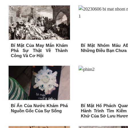
Bí Mật Của May Mắn Khám
Bí Mật Nhóm Máu A
Phá Sự Thật Về Thành
Những Điều Bạn Chưa 
Công Và Cơ Hội
Bí Ẩn Của Nước Khám Phá
Bí Mật Hổ Phách Qua
Nguồn Gốc Của Sự Sống
Hành Trình Tìm Kiếm
Khứ Của Sở Lưu Hươ