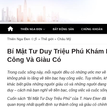
Bỏ
qua
nội
dung
THIÊN NGA ĐEN
BẤT ĐỘNG SẢN
CHỨNG KHOÁN
Thiên Nga Đen ✩彡
»
Thế giới
»
Châu Mỹ
Bí Mật Tư Duy Triệu Phú Khám
Công Và Giàu Có
Trong cuộc sống này, mỗi người đều có những ước mơ về 
không phải lo lắng về tiền bạc hay công việc. Tuy nhiên, k
khác biệt giữa những người giàu có và những người đang c
duy – cách mà bạn nghĩ về tiền bạc, công việc và cuộc sốn
Cuốn sách “Bí Mật Tư Duy Triệu Phú” của T. Harv Eker đã gi
quan trọng nhất quyết định sự thành công và giàu có chính