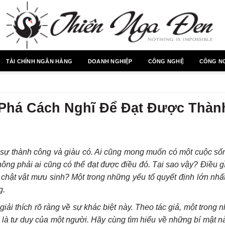
TÀI CHÍNH NGÂN HÀNG
DOANH NGHIỆP
CÔNG NGHỆ
CÔNG N
 Phá Cách Nghĩ Để Đạt Được Thàn
sự thành công và giàu có. Ai cũng mong muốn có một cuộc sốn
hông phải ai cũng có thể đạt được điều đó. Tại sao vậy? Điều g
hật vật mưu sinh? Một trong những yếu tố quyết định lớn nhất
g.
ải thích rõ ràng về sự khác biệt này. Theo tác giả, một trong 
 là tư duy của một người. Hãy cùng tìm hiểu về những bí mật n