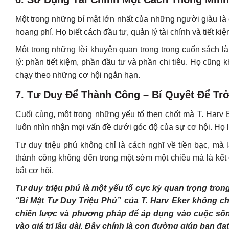
Một trong những bí mật lớn nhất của những người giàu là 
hoang phí. Họ biết cách đầu tư, quản lý tài chính và tiết k
Một trong những lời khuyên quan trọng trong cuốn sách l
lý: phần tiết kiệm, phần đầu tư và phần chi tiêu. Họ cũng k
chạy theo những cơ hội ngắn hạn.
7. Tư Duy Để Thành Công – Bí Quyết Để Tr
Cuối cùng, một trong những yếu tố then chốt mà T. Harv 
luôn nhìn nhận mọi vấn đề dưới góc độ của sự cơ hội. Họ lu
Tư duy triệu phú không chỉ là cách nghĩ về tiền bạc, mà
thành công không đến trong một sớm một chiều mà là kết q
bắt cơ hội.
Tư duy triệu phú là một yếu tố cực kỳ quan trọng tro
“Bí Mật Tư Duy Triệu Phú” của T. Harv Eker không c
chiến lược và phương pháp để áp dụng vào cuộc sống.
vào giá trị lâu dài. Đây chính là con đường giúp bạn