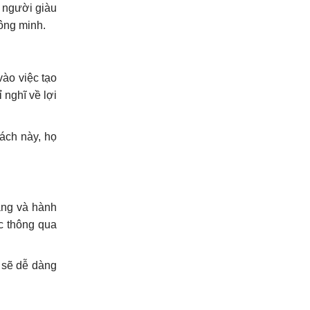
, người giàu
hông minh.
vào việc tạo
 nghĩ về lợi
cách này, họ
àng và hành
c thông qua
n sẽ dễ dàng