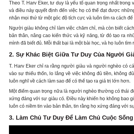
Theo T. Harv Eker, tư duy là yếu tố quan trọng nhất trong
và điều này quyết định đến việc họ có thể đạt được nhữn
nhận mọi thứ từ một góc độ tích cực và luôn tìm ra cách để 
Người giàu không chỉ làm việc chăm chỉ, mà còn biết cách
bản thân, nâng cao kiến thức và kỹ năng, từ đó tạo ra n
mình đã biết đủ. Mỗi thất bại là một bài học, và họ luôn tìm
2. Sự Khác Biệt Giữa Tư Duy Của Người G
T. Harv Eker chỉ ra rằng người giàu và người nghèo có c
vào sự thiếu thốn, lo lắng về việc không đủ tiền, không đủ
luôn nghĩ về cách làm sao để có thể tạo ra giá trị lớn hơn.
Một điểm quan trọng nữa là người nghèo thường có thái độ 
xứng đáng với sự giàu có. Điều này khiến họ không bao g
luôn có niềm tin vào bản thân, tin rằng họ xứng đáng với 
3. Làm Chủ Tư Duy Để Làm Chủ Cuộc Sống