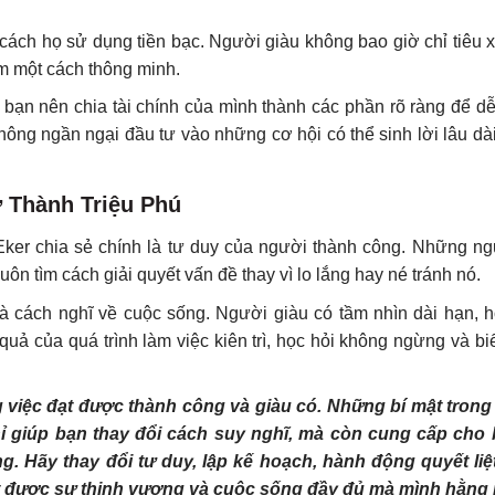
cách họ sử dụng tiền bạc. Người giàu không bao giờ chỉ tiêu 
iệm một cách thông minh.
à bạn nên chia tài chính của mình thành các phần rõ ràng để d
hông ngần ngại đầu tư vào những cơ hội có thể sinh lời lâu dài,
ở Thành Triệu Phú
Eker chia sẻ chính là tư duy của người thành công. Những ng
ôn tìm cách giải quyết vấn đề thay vì lo lắng hay né tránh nó.
 là cách nghĩ về cuộc sống. Người giàu có tầm nhìn dài hạn, h
uả của quá trình làm việc kiên trì, học hỏi không ngừng và b
ng việc đạt được thành công và giàu có. Những bí mật tron
hỉ giúp bạn thay đổi cách suy nghĩ, mà còn cung cấp cho
 Hãy thay đổi tư duy, lập kế hoạch, hành động quyết liệ
 đạt được sự thịnh vượng và cuộc sống đầy đủ mà mình hằn