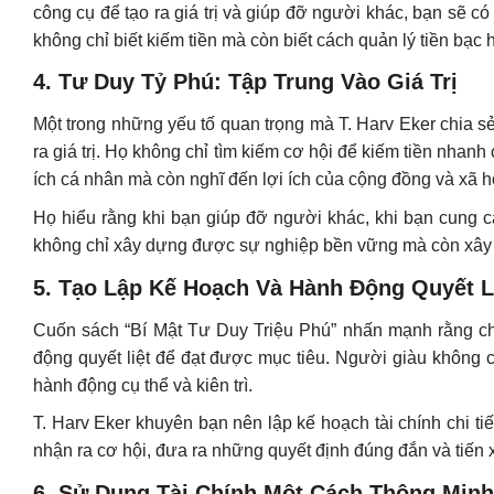
công cụ để tạo ra giá trị và giúp đỡ người khác, bạn sẽ c
không chỉ biết kiếm tiền mà còn biết cách quản lý tiền bạc 
4. Tư Duy Tỷ Phú: Tập Trung Vào Giá Trị
Một trong những yếu tố quan trọng mà T. Harv Eker chia s
ra giá trị. Họ không chỉ tìm kiếm cơ hội để kiếm tiền nhanh
ích cá nhân mà còn nghĩ đến lợi ích của cộng đồng và xã h
Họ hiểu rằng khi bạn giúp đỡ người khác, khi bạn cung cấ
không chỉ xây dựng được sự nghiệp bền vững mà còn xây d
5. Tạo Lập Kế Hoạch Và Hành Động Quyết L
Cuốn sách “Bí Mật Tư Duy Triệu Phú” nhấn mạnh rằng chỉ
động quyết liệt để đạt được mục tiêu. Người giàu không 
hành động cụ thể và kiên trì.
T. Harv Eker khuyên bạn nên lập kế hoạch tài chính chi ti
nhận ra cơ hội, đưa ra những quyết định đúng đắn và tiến
6. Sử Dụng Tài Chính Một Cách Thông Minh