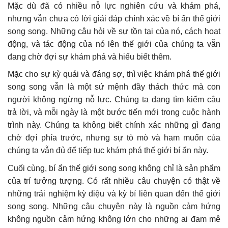
Mặc dù đã có nhiều nỗ lực nghiên cứu và khám phá,
nhưng vẫn chưa có lời giải đáp chính xác về bí ẩn thế giới
song song. Những câu hỏi về sự tồn tại của nó, cách hoạt
động, và tác động của nó lên thế giới của chúng ta vẫn
đang chờ đợi sự khám phá và hiểu biết thêm.
Mặc cho sự kỳ quái và đáng sợ, thì việc khám phá thế giới
song song vẫn là một sứ mệnh đầy thách thức mà con
người không ngừng nỗ lực. Chúng ta đang tìm kiếm câu
trả lời, và mỗi ngày là một bước tiến mới trong cuộc hành
trình này. Chúng ta không biết chính xác những gì đang
chờ đợi phía trước, nhưng sự tò mò và ham muốn của
chúng ta vẫn đủ để tiếp tục khám phá thế giới bí ẩn này.
Cuối cùng, bí ẩn thế giới song song không chỉ là sản phẩm
của trí tưởng tượng. Có rất nhiều câu chuyện có thật về
những trải nghiệm kỳ diệu và kỳ bí liên quan đến thế giới
song song. Những câu chuyện này là nguồn cảm hứng
không nguồn cảm hứng không lớn cho những ai đam mê