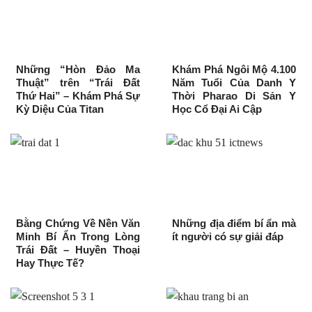
Những “Hòn Đảo Ma
Khám Phá Ngôi Mộ 4.100
Thuật” trên “Trái Đất
Năm Tuổi Của Danh Y
Thứ Hai” – Khám Phá Sự
Thời Pharao Di Sản Y
Kỳ Diệu Của Titan
Học Cổ Đại Ai Cập
Bằng Chứng Về Nền Văn
Những địa điểm bí ẩn mà
Minh Bí Ẩn Trong Lòng
ít người có sự giải đáp
Trái Đất – Huyền Thoại
Hay Thực Tế?