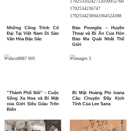
Những Công Trình Cổ
Đảo Poveglia – Huyền
Đại Tại Việt Nam Di Sản
Thoại và Bí Ẩn Của Hòn
Văn Hóa Đặc Sắc
Đảo Ma Quái Nhất Thế
Giới
“Thành Phố Nổi” – Cuộc
Bí Mật Hoàng Phi Isana
Sống Xa Hoa và Bí Mật
Câu Chuyện Đầy Kịch
của Giới Siêu Giàu Trên
Tính Của Lee Sana
Biển