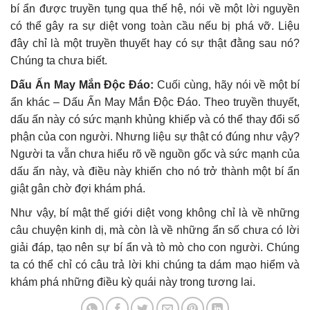
bí ẩn được truyền tụng qua thế hệ, nói về một lời nguyền
có thể gây ra sự diệt vong toàn cầu nếu bị phá vỡ. Liệu
đây chỉ là một truyền thuyết hay có sự thật đằng sau nó?
Chúng ta chưa biết.
Dấu Ấn May Mắn Độc Đáo:
Cuối cùng, hãy nói về một bí
ẩn khác – Dấu Ấn May Mắn Độc Đáo. Theo truyền thuyết,
dấu ấn này có sức mạnh khủng khiếp và có thể thay đổi số
phận của con người. Nhưng liệu sự thật có đúng như vậy?
Người ta vẫn chưa hiểu rõ về nguồn gốc và sức mạnh của
dấu ấn này, và điều này khiến cho nó trở thành một bí ẩn
giật gân chờ đợi khám phá.
Như vậy, bí mật thế giới diệt vong không chỉ là về những
câu chuyện kinh dị, mà còn là về những ẩn số chưa có lời
giải đáp, tạo nên sự bí ẩn và tò mò cho con người. Chúng
ta có thể chỉ có câu trả lời khi chúng ta dám mạo hiểm và
khám phá những điều kỳ quái này trong tương lai.