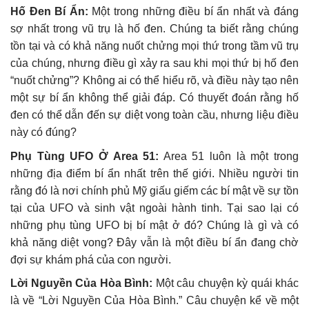
Hố Đen Bí Ẩn:
Một trong những điều bí ẩn nhất và đáng
sợ nhất trong vũ trụ là hố đen. Chúng ta biết rằng chúng
tồn tại và có khả năng nuốt chửng mọi thứ trong tầm vũ trụ
của chúng, nhưng điều gì xảy ra sau khi mọi thứ bị hố đen
“nuốt chửng”? Không ai có thể hiểu rõ, và điều này tạo nên
một sự bí ẩn không thể giải đáp. Có thuyết đoán rằng hố
đen có thể dẫn đến sự diệt vong toàn cầu, nhưng liệu điều
này có đúng?
Phụ Tùng UFO Ở Area 51:
Area 51 luôn là một trong
những địa điểm bí ẩn nhất trên thế giới. Nhiều người tin
rằng đó là nơi chính phủ Mỹ giấu giếm các bí mật về sự tồn
tại của UFO và sinh vật ngoài hành tinh. Tại sao lại có
những phụ tùng UFO bị bí mật ở đó? Chúng là gì và có
khả năng diệt vong? Đây vẫn là một điều bí ẩn đang chờ
đợi sự khám phá của con người.
Lời Nguyền Của Hòa Bình:
Một câu chuyện kỳ quái khác
là về “Lời Nguyền Của Hòa Bình.” Câu chuyện kể về một