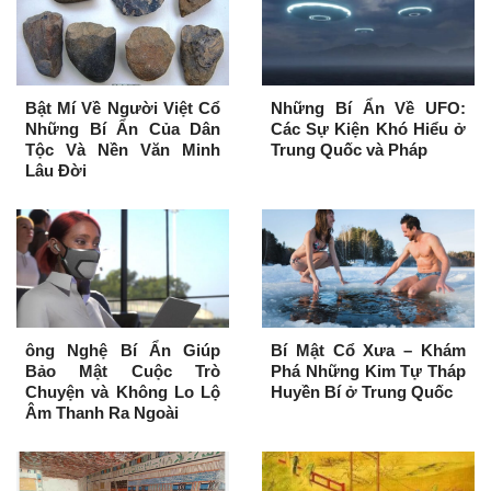
Bật Mí Về Người Việt Cổ
Những Bí Ẩn Về UFO:
Những Bí Ẩn Của Dân
Các Sự Kiện Khó Hiểu ở
Tộc Và Nền Văn Minh
Trung Quốc và Pháp
Lâu Đời
ông Nghệ Bí Ẩn Giúp
Bí Mật Cổ Xưa – Khám
Bảo Mật Cuộc Trò
Phá Những Kim Tự Tháp
Chuyện và Không Lo Lộ
Huyền Bí ở Trung Quốc
Âm Thanh Ra Ngoài