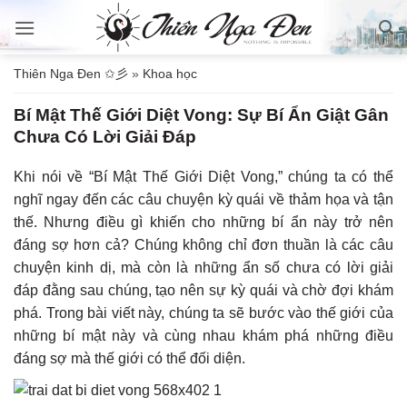
Bỏ
qua
nội
Thiên Nga Đen ✩彡
»
Khoa học
dung
Bí Mật Thế Giới Diệt Vong: Sự Bí Ẩn Giật Gân
Chưa Có Lời Giải Đáp
Khi nói về “Bí Mật Thế Giới Diệt Vong,” chúng ta có thể
nghĩ ngay đến các câu chuyện kỳ quái về thảm họa và tận
thế. Nhưng điều gì khiến cho những bí ẩn này trở nên
đáng sợ hơn cả? Chúng không chỉ đơn thuần là các câu
chuyện kinh dị, mà còn là những ẩn số chưa có lời giải
đáp đằng sau chúng, tạo nên sự kỳ quái và chờ đợi khám
phá. Trong bài viết này, chúng ta sẽ bước vào thế giới của
những bí mật này và cùng nhau khám phá những điều
đáng sợ mà thế giới có thể đối diện.