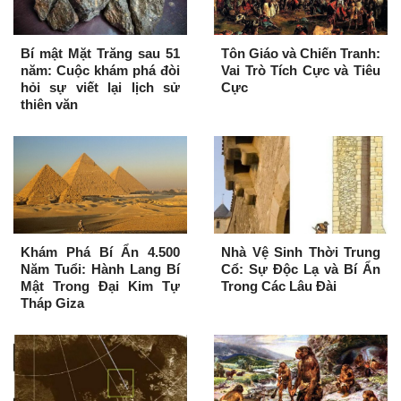
Bí mật Mặt Trăng sau 51
Tôn Giáo và Chiến Tranh:
năm: Cuộc khám phá đòi
Vai Trò Tích Cực và Tiêu
hỏi sự viết lại lịch sử
Cực
thiên văn
Khám Phá Bí Ẩn 4.500
Nhà Vệ Sinh Thời Trung
Năm Tuổi: Hành Lang Bí
Cổ: Sự Độc Lạ và Bí Ẩn
Mật Trong Đại Kim Tự
Trong Các Lâu Đài
Tháp Giza