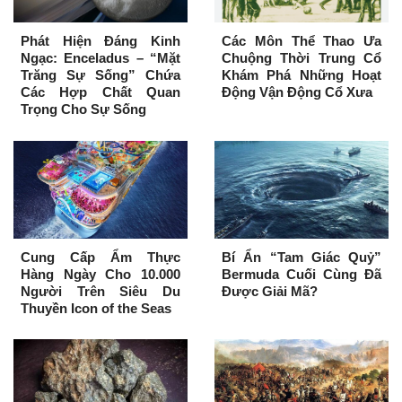
Phát Hiện Đáng Kinh
Các Môn Thể Thao Ưa
Ngạc: Enceladus – “Mặt
Chuộng Thời Trung Cổ
Trăng Sự Sống” Chứa
Khám Phá Những Hoạt
Các Hợp Chất Quan
Động Vận Động Cổ Xưa
Trọng Cho Sự Sống
Cung Cấp Ẩm Thực
Bí Ẩn “Tam Giác Quỷ”
Hàng Ngày Cho 10.000
Bermuda Cuối Cùng Đã
Người Trên Siêu Du
Được Giải Mã?
Thuyền Icon of the Seas