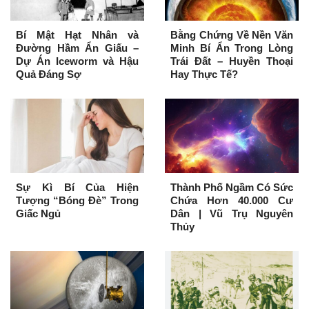
Bí Mật Hạt Nhân và
Bằng Chứng Về Nền Văn
Đường Hầm Ẩn Giấu –
Minh Bí Ẩn Trong Lòng
Dự Án Iceworm và Hậu
Trái Đất – Huyền Thoại
Quả Đáng Sợ
Hay Thực Tế?
Sự Kì Bí Của Hiện
Thành Phố Ngầm Có Sức
Tượng “Bóng Đè” Trong
Chứa Hơn 40.000 Cư
Giấc Ngủ
Dân | Vũ Trụ Nguyên
Thủy