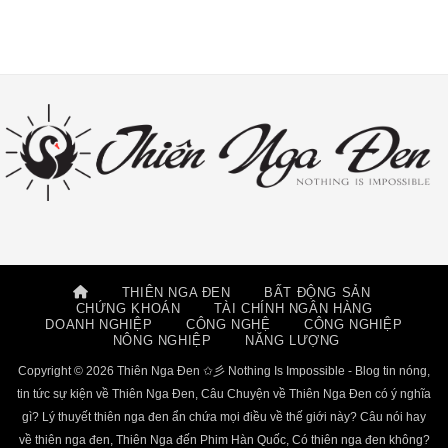
THIÊN NGA ĐEN
BẤT ĐỘNG SẢN
CHỨNG KHOÁN
TÀI CHÍNH NGÂN HÀNG
DOANH NGHIỆP
CÔNG NGHỆ
CÔNG NGHIỆP
NÔNG NGHIỆP
NĂNG LƯỢNG
Copyright © 2026 Thiên Nga Đen ✩彡 Nothing Is Impossible - Blog tin nóng,
tin tức sự kiện về Thiên Nga Đen, Câu Chuyện về Thiên Nga Đen có ý nghĩa
gì? Lý thuyết thiên nga đen ẩn chứa mọi điều về thế giới này? Câu nói hay
về thiên nga đen, Thiên Nga đến Phim Hàn Quốc, Có thiên nga đen không?