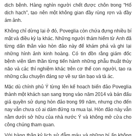
dịch bệnh. Hàng nghìn người chết được chôn trong “Hố
dịch hạch”, tạo nên một không gian đầy rùng rợn và đầy
ám ảnh.
Không chỉ dừng lại ở đó, Poveglia còn chứa đựng nhiều bí
mật và điều kỳ lạ khác. Những người thám hiểm từ Anh đã
từng dấn thân vào hòn đảo này để khám phá và ghi lại
những hình ảnh kinh hoàng. Có tin đồn rằng giám đốc
bệnh viện tâm thần từng tiến hành những phẫu thuật thùy
não và các thí nghiệm khác trên cơ thể con người, tạo ra
những câu chuyện đáng sợ về sự tàn bạo và tà ác.
Mặc dù chính phủ Ý từng lên kế hoạch biến đảo Poveglia
thành một khách sạn sang trọng vào năm 2014 và bán đấu
giá quyền sử dụng hòn đảo trong 99 năm, nhưng cho đến
nay vẫn chưa có ai dám đứng ra mua lại. Hòn đảo này vẫn
nằm dưới sở hữu của nhà nước Ý và không mở cửa cho
công chúng tham quan.
Với hàng thập kỷ lịch sử đẫm máu và những bí ẩn không