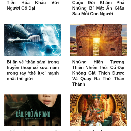
Tiến Hóa Khác Với
Cuộc Đời Khám Phá
Người Cổ Đại
Những Bí Mật Ẩn Giấu
Sau Mỗi Con Người
Bí ẩn về ‘thần sấm’ trong
Những Hiện Tượng
huyền thoại cổ xưa, nắm
Thiên Nhiên Thời Cổ Đại
trong tay ‘thế lực’ mạnh
Không Giải Thích Được
nhất thế giới
Và Quay Ra Thờ Thần
Thánh