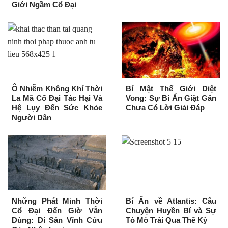
Giới Ngầm Cổ Đại
Ô Nhiễm Không Khí Thời
Bí Mật Thế Giới Diệt
La Mã Cổ Đại Tác Hại Và
Vong: Sự Bí Ẩn Giật Gân
Hệ Lụy Đến Sức Khỏe
Chưa Có Lời Giải Đáp
Người Dân
Những Phát Minh Thời
Bí Ẩn về Atlantis: Câu
Cổ Đại Đến Giờ Vẫn
Chuyện Huyền Bí và Sự
Dùng: Di Sản Vĩnh Cửu
Tò Mò Trải Qua Thế Kỷ