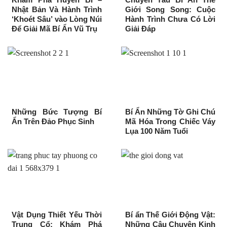
Nhật Bản Và Hành Trình
Giới Song Song: Cuộc
‘Khoét Sâu’ vào Lòng Núi
Hành Trình Chưa Có Lời
Để Giải Mã Bí Ẩn Vũ Trụ
Giải Đáp
Những Bức Tượng Bí
Bí Ẩn Những Tờ Ghi Chú
Ẩn Trên Đảo Phục Sinh
Mã Hóa Trong Chiếc Váy
Lụa 100 Năm Tuổi
Vật Dụng Thiết Yếu Thời
Bí ẩn Thế Giới Động Vật:
Trung Cổ: Khám Phá
Những Câu Chuyện Kinh