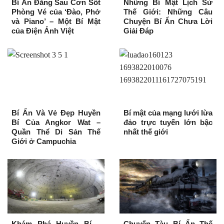
Bí Ẩn Đằng Sau Cơn Sốt
Những Bí Mật Lịch Sử
Phòng Vé của ‘Đào, Phở
Thế Giới: Những Câu
và Piano’ – Một Bí Mật
Chuyện Bí Ẩn Chưa Lời
của Điện Ảnh Việt
Giải Đáp
Bí Ẩn Và Vẻ Đẹp Huyền
Bí mật của mạng lưới lừa
Bí Của Angkor Wat –
đảo trực tuyến lớn bậc
Quần Thể Di Sản Thế
nhất thế giới
Giới ở Campuchia
Khám Phá Huyền Bí –
Chuyến Tàu Bí Ẩn Thế