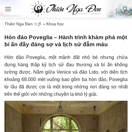
Bỏ
qua
nội
Thiên Nga Đen ✩彡
»
Khoa học
dung
Hòn đảo Poveglia – Hành trình khám phá một
bí ẩn đầy đáng sợ và lịch sử đẫm máu
Hòn đảo Poveglia, một mảnh đất nhỏ bé nhưng chứa
đựng hàng thập kỷ lịch sử đau thương và bí ẩn không
lường được. Nằm giữa Venice và đảo Lido, với diện tích
khoảng 68.000 mét vuông bao gồm ba hòn đảo, Poveglia
từ lâu đã được coi là một trong những nơi đáng sợ nhất
trên thế giới với những chuyện lạ khó lý giải.