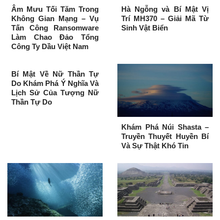
Âm Mưu Tối Tăm Trong
Hà Ngỗng và Bí Mật Vị
Không Gian Mạng – Vụ
Trí MH370 – Giải Mã Từ
Tấn Công Ransomware
Sinh Vật Biển
Làm Chao Đảo Tổng
Công Ty Dầu Việt Nam
Bí Mật Về Nữ Thần Tự
Do Khám Phá Ý Nghĩa Và
Lịch Sử Của Tượng Nữ
Thần Tự Do
Khám Phá Núi Shasta –
Truyền Thuyết Huyền Bí
Và Sự Thật Khó Tin