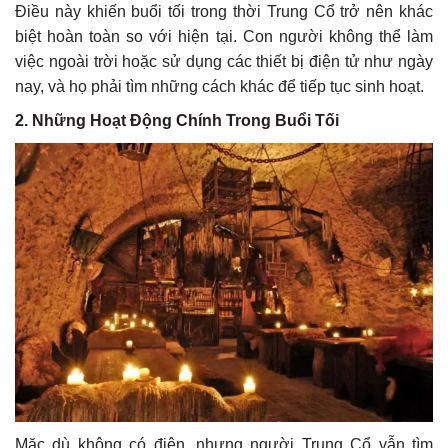
Điều này khiến buổi tối trong thời Trung Cổ trở nên khác
biệt hoàn toàn so với hiện tại. Con người không thể làm
việc ngoài trời hoặc sử dụng các thiết bị điện tử như ngày
nay, và họ phải tìm những cách khác để tiếp tục sinh hoạt.
2. Những Hoạt Động Chính Trong Buổi Tối
Mặc dù không có điện, nhưng người Trung Cổ vẫn tìm