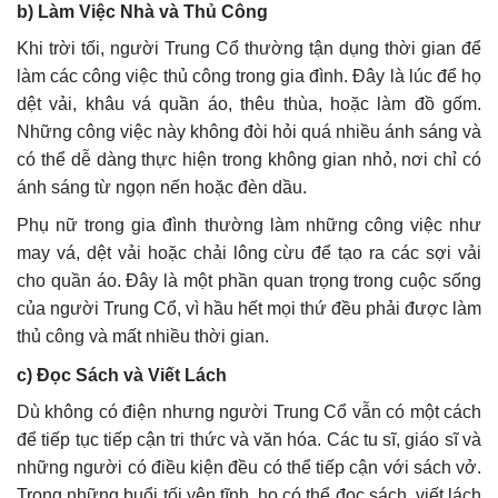
b)
Làm Việc Nhà và Thủ Công
Khi trời tối, người Trung Cổ thường tận dụng thời gian để
làm các công việc thủ công trong gia đình. Đây là lúc để họ
dệt vải, khâu vá quần áo, thêu thùa, hoặc làm đồ gốm.
Những công việc này không đòi hỏi quá nhiều ánh sáng và
có thể dễ dàng thực hiện trong không gian nhỏ, nơi chỉ có
ánh sáng từ ngọn nến hoặc đèn dầu.
Phụ nữ trong gia đình thường làm những công việc như
may vá, dệt vải hoặc chải lông cừu để tạo ra các sợi vải
cho quần áo. Đây là một phần quan trọng trong cuộc sống
của người Trung Cổ, vì hầu hết mọi thứ đều phải được làm
thủ công và mất nhiều thời gian.
c)
Đọc Sách và Viết Lách
Dù không có điện nhưng người Trung Cổ vẫn có một cách
để tiếp tục tiếp cận tri thức và văn hóa. Các tu sĩ, giáo sĩ và
những người có điều kiện đều có thể tiếp cận với sách vở.
Trong những buổi tối yên tĩnh, họ có thể đọc sách, viết lách