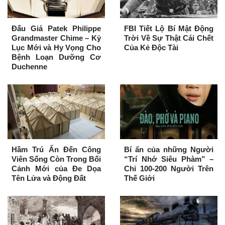
Đấu Giá Patek Philippe
FBI Tiết Lộ Bí Mật Động
Grandmaster Chime – Kỷ
Trời Về Sự Thật Cái Chết
Lục Mới và Hy Vọng Cho
Của Kẻ Độc Tài
Bệnh Loạn Dưỡng Cơ
Duchenne
Hầm Trú Ẩn Đến Công
Bí ẩn của những Người
Viên Sống Còn Trong Bối
“Trí Nhớ Siêu Phàm” –
Cảnh Mới của Đe Dọa
Chỉ 100-200 Người Trên
Tên Lửa và Động Đất
Thế Giới