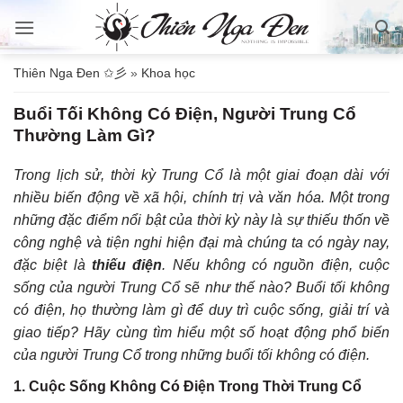
Bỏ
qua
nội
Thiên Nga Đen ✩彡
»
Khoa học
dung
Buổi Tối Không Có Điện, Người Trung Cổ
Thường Làm Gì?
Trong lịch sử, thời kỳ Trung Cổ là một giai đoạn dài với
nhiều biến động về xã hội, chính trị và văn hóa. Một trong
những đặc điểm nổi bật của thời kỳ này là sự thiếu thốn về
công nghệ và tiện nghi hiện đại mà chúng ta có ngày nay,
đặc biệt là
thiếu điện
. Nếu không có nguồn điện, cuộc
sống của người Trung Cổ sẽ như thế nào? Buổi tối không
có điện, họ thường làm gì để duy trì cuộc sống, giải trí và
giao tiếp? Hãy cùng tìm hiểu một số hoạt động phổ biến
của người Trung Cổ trong những buổi tối không có điện.
1. Cuộc Sống Không Có Điện Trong Thời Trung Cổ