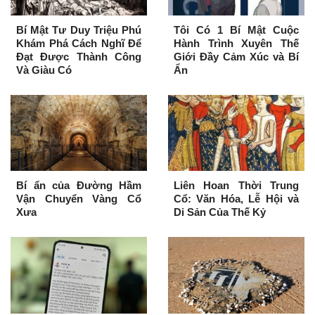
Bí Mật Tư Duy Triệu Phú
Tôi Có 1 Bí Mật Cuộc
Khám Phá Cách Nghĩ Để
Hành Trình Xuyên Thế
Đạt Được Thành Công
Giới Đầy Cảm Xúc và Bí
Và Giàu Có
Ẩn
Bí ẩn của Đường Hầm
Liên Hoan Thời Trung
Vận Chuyển Vàng Cổ
Cổ: Văn Hóa, Lễ Hội và
Xưa
Di Sản Của Thế Kỷ