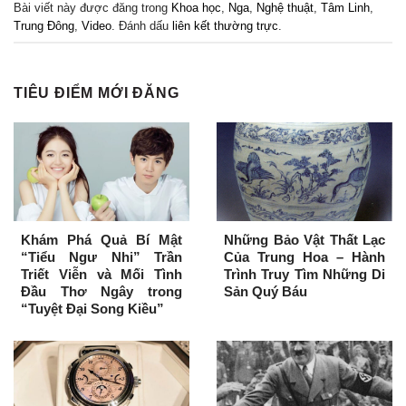
Bài viết này được đăng trong
Khoa học
,
Nga
,
Nghệ thuật
,
Tâm Linh
,
Trung Đông
,
Video
. Đánh dấu
liên kết thường trực
.
TIÊU ĐIỂM MỚI ĐĂNG
Khám Phá Quả Bí Mật
Những Bảo Vật Thất Lạc
“Tiểu Ngư Nhi” Trần
Của Trung Hoa – Hành
Triết Viễn và Mối Tình
Trình Truy Tìm Những Di
Đầu Thơ Ngây trong
Sản Quý Báu
“Tuyệt Đại Song Kiều”