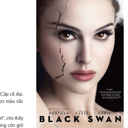
Cập cổ đại.
ược màu sắc
t”, cho thấy
ông còn giữ