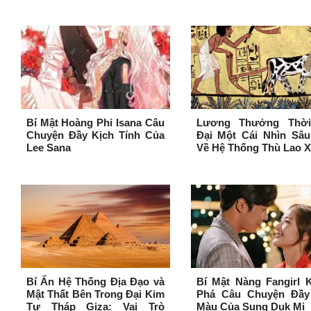
Bí Mật Hoàng Phi Isana Câu
Lương Thưởng Thờ
Chuyện Đầy Kịch Tính Của
Đại Một Cái Nhìn Sâu
Lee Sana
Về Hệ Thống Thù Lao 
Bí Ẩn Hệ Thống Địa Đạo và
Bí Mật Nàng Fangirl 
Mật Thất Bên Trong Đại Kim
Phá Câu Chuyện Đầy
Tự Tháp Giza: Vai Trò
Màu Của Sung Duk Mi