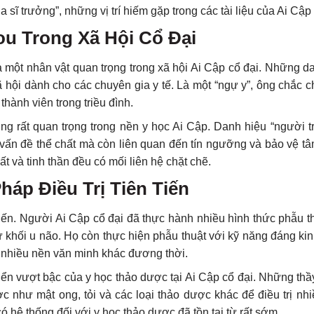
sĩ trưởng”, những vị trí hiếm gặp trong các tài liệu của Ai Cập 
ou Trong Xã Hội Cổ Đại
là một nhân vật quan trọng trong xã hội Ai Cập cổ đại. Những 
 hội dành cho các chuyên gia y tế. Là một “ngự y”, ông chắc 
ành viên trong triều đình.
ũng rất quan trọng trong nền y học Ai Cập. Danh hiệu “người t
vấn đề thể chất mà còn liên quan đến tín ngưỡng và bảo vệ tâ
 và tinh thần đều có mối liên hệ chặt chẽ.
háp Điều Trị Tiên Tiến
ến. Người Ai Cập cổ đại đã thực hành nhiều hình thức phẫu thu
 khối u não. Họ còn thực hiện phẫu thuật với kỹ năng đáng ki
n nhiều nền văn minh khác đương thời.
riển vượt bậc của y học thảo dược tại Ai Cập cổ đại. Những th
c như mật ong, tỏi và các loại thảo dược khác để điều trị nhi
ó hệ thống đối với y học thảo dược đã tồn tại từ rất sớm.