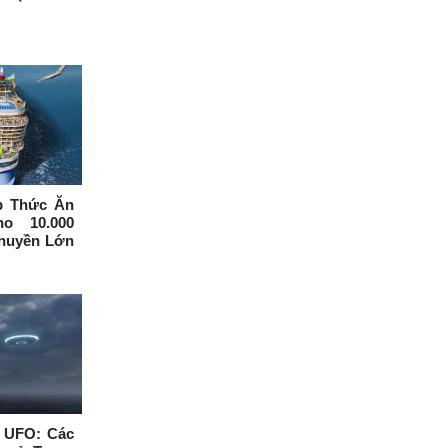
p Thức Ăn
o 10.000
huyền Lớn
 UFO: Các