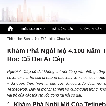
Bỏ
qua
nội
dung
THIÊN NGA ĐEN
BẤT ĐỘNG SẢN
CHỨNG KHOÁN
Thiên Nga Đen ✩彡
»
Thế giới
»
Châu Âu
Khám Phá Ngôi Mộ 4.100 Năm T
Học Cổ Đại Ai Cập
Người Ai Cập cổ đại không chỉ nổi tiếng với những công 
huyền bí, mà họ còn là những bậc thầy về y học, có nhữn
ý đã được thực hiện tại khu vực Saqqara, Ai Cập, nơi p
Tetinebefou. Đây là một phát hiện vô cùng quan trọng, khô
vai trò của các thầy thuốc trong xã hội cổ đại.
1. Khám Phá Ngôi Mộ Của Tetine