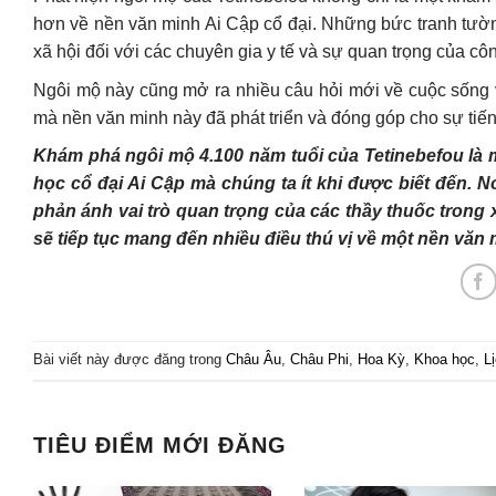
hơn về nền văn minh Ai Cập cổ đại. Những bức tranh tường
xã hội đối với các chuyên gia y tế và sự quan trọng của cô
Ngôi mộ này cũng mở ra nhiều câu hỏi mới về cuộc sống v
mà nền văn minh này đã phát triển và đóng góp cho sự tiến
Khám phá ngôi mộ 4.100 năm tuổi của Tetinebefou là m
học cổ đại Ai Cập mà chúng ta ít khi được biết đến. 
phản ánh vai trò quan trọng của các thầy thuốc trong 
sẽ tiếp tục mang đến nhiều điều thú vị về một nền văn 
Bài viết này được đăng trong
Châu Âu
,
Châu Phi
,
Hoa Kỳ
,
Khoa học
,
L
TIÊU ĐIỂM MỚI ĐĂNG