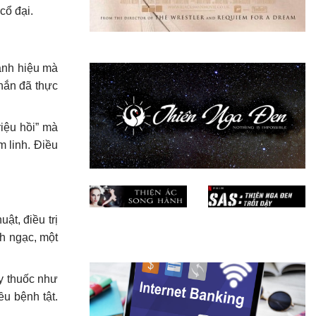
cổ đại.
danh hiệu mà
chắn đã thực
riệu hồi” mà
m linh. Điều
ật, điều trị
nh ngạc, một
ầy thuốc như
ều bệnh tật.