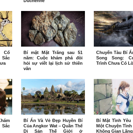
Duchenne
i Cổ
Bí mật Mặt Trăng sau 51
Chuyến Tàu Bí Ẩ
 Sắc
năm: Cuộc khám phá đòi
Song Song: C
Xưa
hỏi sự viết lại lịch sử thiên
Trình Chưa Có Lờ
văn
Khám
Bí Ẩn Và Vẻ Đẹp Huyền Bí
Bí Mật Tình Yêu
 Sắc
Của Angkor Wat – Quần Thể
Một Chuyện Tình
Di Sản Thế Giới ở
Không Gian Lãng