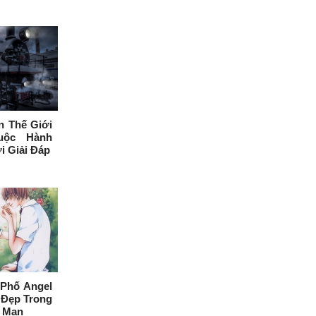
n Thế Giới
uộc Hành
i Giải Đáp
 Phố Angel
 Đẹp Trong
 Mạn