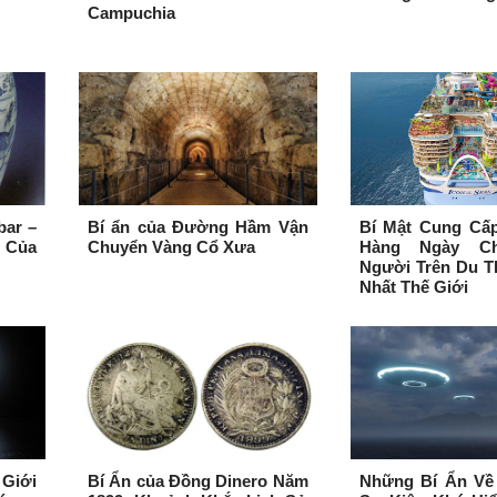
Campuchia
bar –
Bí ẩn của Đường Hầm Vận
Bí Mật Cung Cấ
c Của
Chuyển Vàng Cổ Xưa
Hàng Ngày Ch
Người Trên Du T
Nhất Thế Giới
Giới
Bí Ẩn của Đồng Dinero Năm
Những Bí Ẩn Về