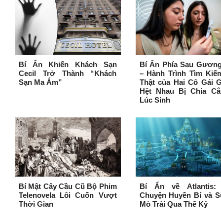
Bí Ẩn Khiến Khách Sạn
Bí Ẩn Phía Sau Gương
Cecil Trở Thành “Khách
– Hành Trình Tìm Kiế
Sạn Ma Ám”
Thật của Hai Cô Gái 
Hệt Nhau Bị Chia Cắ
Lúc Sinh
Bí Mật Cây Cầu Cũ Bộ Phim
Bí Ẩn về Atlantis:
Telenovela Lôi Cuốn Vượt
Chuyện Huyền Bí và S
Thời Gian
Mò Trải Qua Thế Kỷ