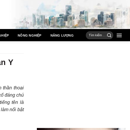
GHIỆP
NÔNG NGHIỆP
NĂNG LƯỢNG
ản Y
 thần thoại
cổ đáng chú
iếng tên là
 làm nổi bật