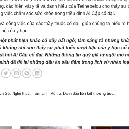
, các hiện vật y tế và danh hiệu của Tetinebefou cho thấy sự 
ng việc chăm sóc sức khỏe trong triều đình Ai Cập cổ đại.
à công việc của các thầy thuốc cổ đại, giúp chúng ta hiểu rõ 
 bộ của y học.
ột phát hiện khảo cổ đầy bất ngờ, làm sáng tỏ những khí
Nó không chỉ cho thấy sự phát triển vượt bậc của y học cổ
xã hội Ai Cập cổ đại. Những thông tin quý giá từ ngôi mộ 
minh đã để lại những dấu ấn sâu đậm trong lịch sử nhân loạ
ịch Sử
,
Nghệ thuật
,
Tâm Linh
,
Vũ trụ
. Đánh dấu
liên kết thường trực
.