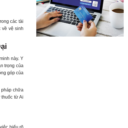
ong các tài
 về vệ sinh
ại
 minh này. Y
an trọng của
đóng góp của
g pháp chữa
thuốc từ Ai
việc hiểu rõ