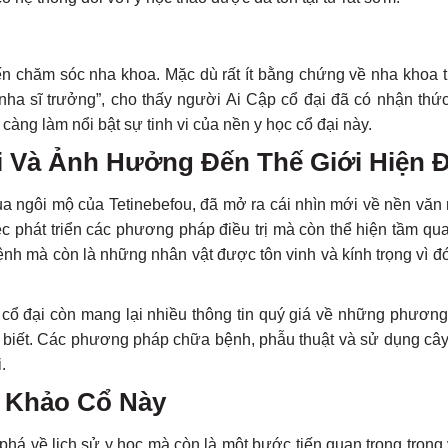
ến chăm sóc nha khoa. Mặc dù rất ít bằng chứng về nha khoa tr
“nha sĩ trưởng”, cho thấy người Ai Cập cổ đại đã có nhận thức
càng làm nổi bật sự tinh vi của nền y học cổ đại này.
ại Và Ảnh Hưởng Đến Thế Giới Hiện Đ
qua ngôi mộ của Tetinebefou, đã mở ra cái nhìn mới về nền văn
ệc phát triển các phương pháp điều trị mà còn thể hiện tầm qu
bệnh mà còn là những nhân vật được tôn vinh và kính trọng vì 
 cổ đại còn mang lại nhiều thông tin quý giá về những phươn
biết. Các phương pháp chữa bệnh, phẫu thuật và sử dụng cây 
.
n Khảo Cổ Này
há về lịch sử y học mà còn là một bước tiến quan trọng trong 