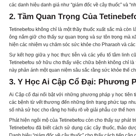
các danh hiệu danh giá như “giám đốc về cây thuốc” và “nha 
2. Tầm Quan Trọng Của Tetinebef
Tetinebefou không chỉ là một thầy thuốc xuất sắc mà còn 
ông nắm giữ cho thấy sự quan trọng và sự tôn trọng mà xã
hiện các nhiệm vụ chăm sóc sức khỏe cho Pharaoh và các th
Sự kết hợp giữa y học thực tiễn và các yếu tố tâm linh c
Tetinebefou sở hữu cho thấy việc chữa bệnh không chỉ là 
này phản ánh một quan niệm sâu sắc rằng sức khỏe thể chất
3. Y Học Ai Cập Cổ Đại: Phương P
Ai Cập cổ đại nổi bật với những phương pháp y học tiên ti
các bệnh từ vết thương đến những tình trạng phức tạp như
số nhà sử học cho rằng họ hiểu rõ về giải phẫu cơ thể hơ
Phát hiện ngôi mộ của Tetinebefou còn cho thấy sự phát t
Tetinebefou đã biết cách sử dụng các cây thuốc, thảo dượ
Danh hiệu “giám đốc về cây thuốc” cho thấy cách tiếp cận c