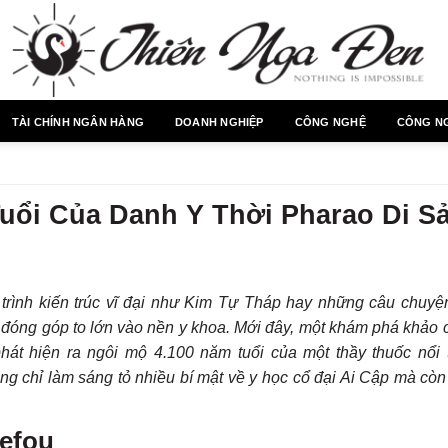
TÀI CHÍNH NGÂN HÀNG
DOANH NGHIỆP
CÔNG NGHỆ
CÔNG N
uổi Của Danh Y Thời Pharao Di S
trình kiến trúc vĩ đại như Kim Tự Tháp hay những câu chuyện
g đóng góp to lớn vào nền y khoa. Mới đây, một khám phá khảo 
hát hiện ra ngôi mộ 4.100 năm tuổi của một thầy thuốc nổi t
ng chỉ làm sáng tỏ nhiều bí mật về y học cổ đại Ai Cập mà còn
befou