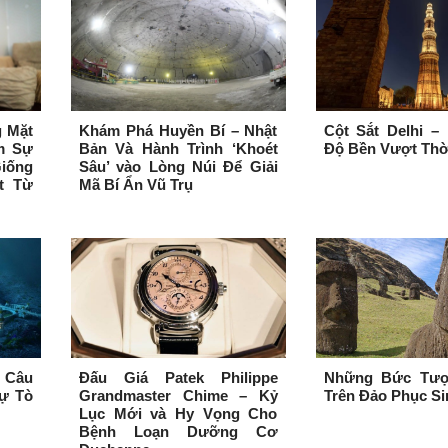
 Mặt
Khám Phá Huyền Bí – Nhật
Cột Sắt Delhi –
m Sự
Bản Và Hành Trình ‘Khoét
Độ Bền Vượt Thờ
Giống
Sâu’ vào Lòng Núi Để Giải
t Từ
Mã Bí Ẩn Vũ Trụ
 Câu
Đấu Giá Patek Philippe
Những Bức Tượ
ự Tò
Grandmaster Chime – Kỷ
Trên Đảo Phục Si
Lục Mới và Hy Vọng Cho
Bệnh Loạn Dưỡng Cơ