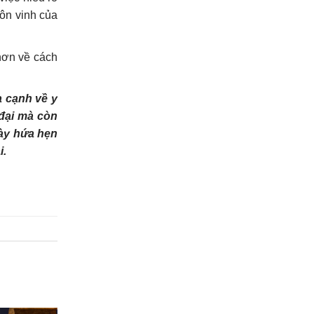
tôn vinh của
hơn về cách
a cạnh về y
 đại mà còn
này hứa hẹn
i.