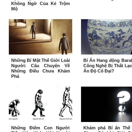
Không Ngờ Của Kẻ Trộm
Mộ
Những Bí Mật Thế Giới Loài
Bí Ẩn Hang động Bara
Người: Câu Chuyện Về
Công Nghệ Bị Thất Lạ
Những Điều Chưa Khám
Ấn Độ Cổ Đại?
Phá
Những Điểm Con Người
Khám phá Bí ẩn Thế 