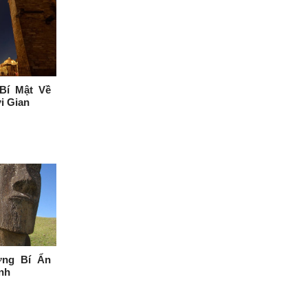
 Bí Mật Về
i Gian
ng Bí Ẩn
nh