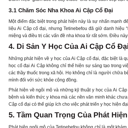
3.1 Chăm Sóc Nha Khoa Ai Cập Cổ Đại
Một điểm đặc biệt trong phát hiện này là sự nhấn mạnh đ
liệu Ai Cập cổ đại, nhưng Tetinebefou đã giữ danh hiệu 
miệng và điều trị các vấn đề nha khoa từ rất sớm. Điều này 
4. Di Sản Y Học Của Ai Cập Cổ Đ
Những phát hiện về y học của Ai Cập cổ đại, đặc biệt là 
học cổ đại Ai Cập không chỉ thể hiện sự sáng tạo trong vi
các thầy thuốc trong xã hội. Họ không chỉ là người chữa 
mình đối với sức khỏe cộng đồng.
Phát hiện về ngôi mộ và những kỹ thuật y học của Ai Cập
bệnh và kiến thức y khoa mà các nền văn minh khác chưa 
Cập cổ đại có thể giúp ích cho việc phát triển y học hiện đại
5. Tầm Quan Trọng Của Phát Hiệ
Phát hiện ngôi mộ của Tetinebefou không chỉ là một khám p