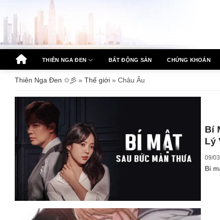
Bỏ
qua
nội
dung
THIÊN NGA ĐEN
BẤT ĐỘNG SẢN
CHỨNG KHOÁN
Thiên Nga Đen ✩彡
»
Thế giới
»
Châu Âu
Bí
Lý
09/03
Bí m