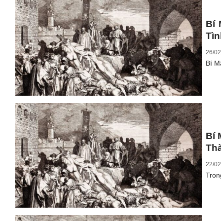
Bí
Tì
26/02
Bí M
Bí 
Th
22/02
Tron