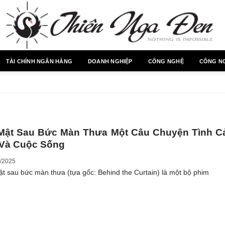
TÀI CHÍNH NGÂN HÀNG
DOANH NGHIỆP
CÔNG NGHỆ
CÔNG N
 Mật Sau Bức Màn Thưa Một Câu Chuyện Tình C
 Và Cuộc Sống
/2025
ật sau bức màn thưa (tựa gốc: Behind the Curtain) là một bộ phim