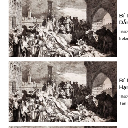
Bí
Dẫ
18/02
Irel
Bí
Hạ
15/02
Tân 