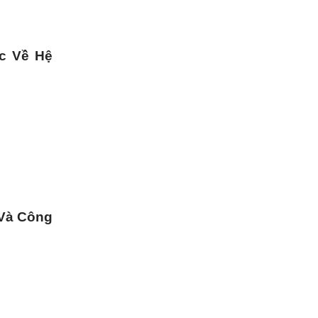
c Về Hệ
 Và Công