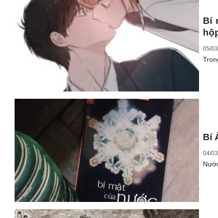
Bí 
hộp
05/03
Tron
Bí
04/03
Nước