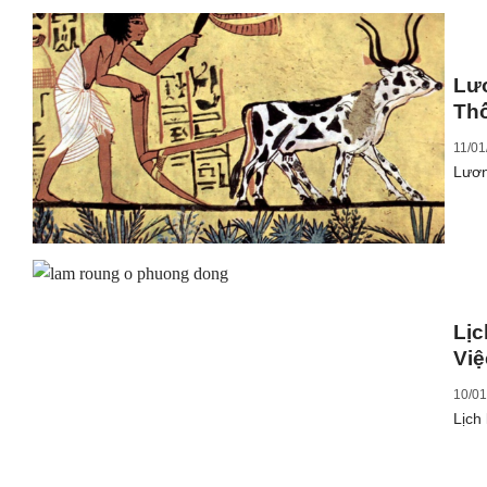
Lư
Th
11/01
Lươn
Lịc
Việ
10/01
Lịch