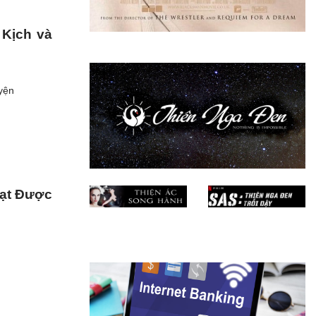
 Kịch và
uyện
Đạt Được