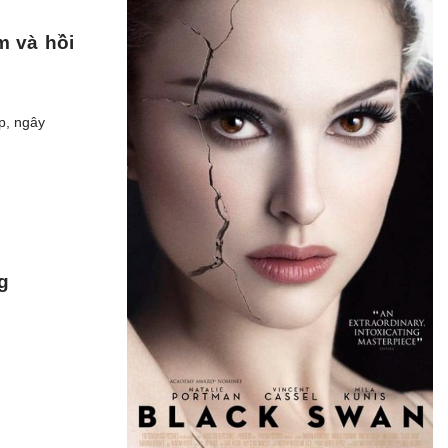
m và hồi
p, ngây
g