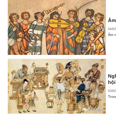
Âm 
04/02
Âm n
Ngh
hội
03/02
Tron