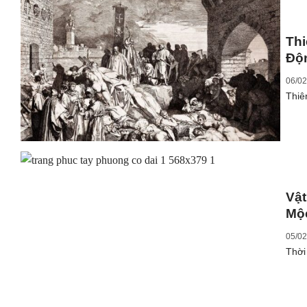
Th
Độ
06/02
Thiên
Vậ
Mộ
05/02
Thời