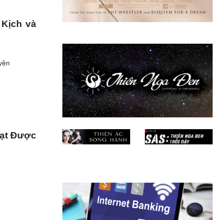
 Kịch và
uyện
Đạt Được