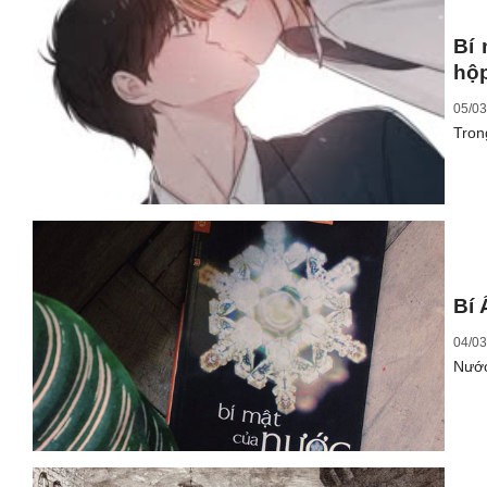
Bí 
hộp
05/03
Tron
Bí
04/03
Nước