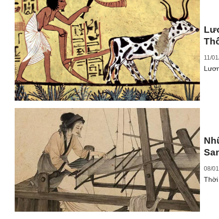
Lư
Th
11/01
Lươn
Nh
San
08/01
Thời