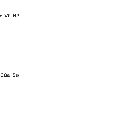
c Về Hệ
 Của Sự