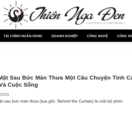
TÀI CHÍNH NGÂN HÀNG
DOANH NGHIỆP
CÔNG NGHỆ
CÔNG N
 Mật Sau Bức Màn Thưa Một Câu Chuyện Tình C
 Và Cuộc Sống
/2025
ật sau bức màn thưa (tựa gốc: Behind the Curtain) là một bộ phim