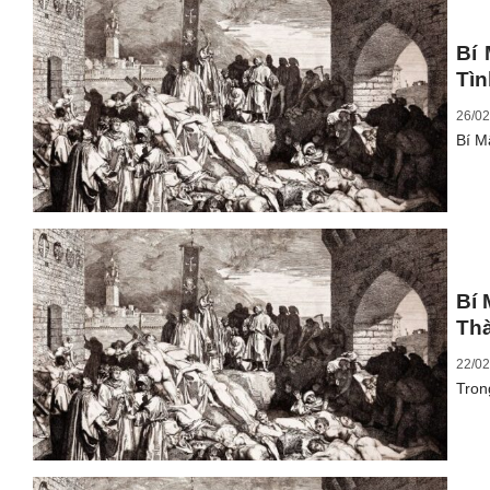
Bí
Tì
26/02
Bí M
Bí 
Th
22/02
Tron