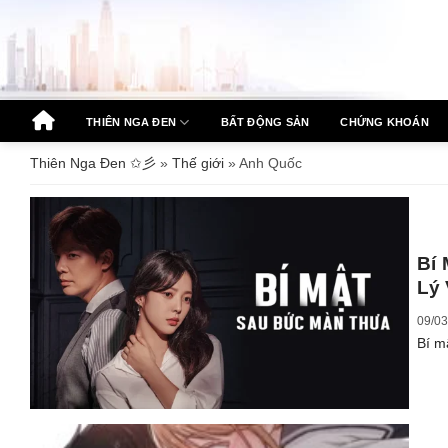
Bỏ
qua
nội
dung
THIÊN NGA ĐEN
BẤT ĐỘNG SẢN
CHỨNG KHOÁN
Thiên Nga Đen ✩彡
»
Thế giới
»
Anh Quốc
Bí
Lý
09/03
Bí m