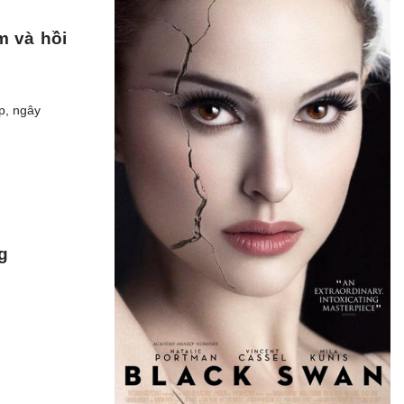
m và hồi
p, ngây
g