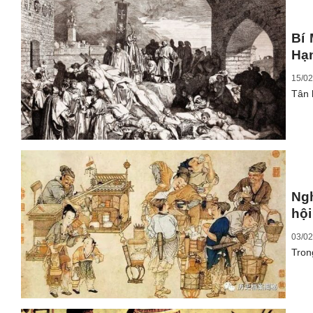
Bí
Hạ
15/02
Tân 
Ngh
hội
03/02
Tron