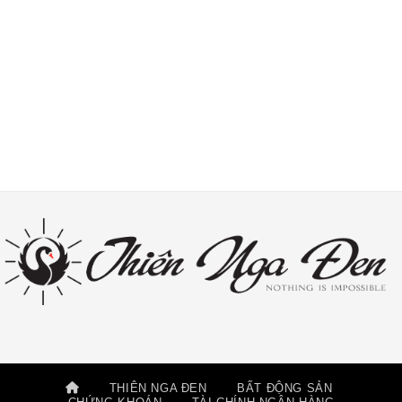
THIÊN NGA ĐEN
BẤT ĐỘNG SẢN