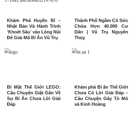
Khám Phá Huyền Bí –
Thành Phố Ngầm Có Sức
Nhật Bản Và Hành Trình
Chứa Hơn 40.000 Cư
‘Khoét Sâu’ vào Lòng Núi
Dân | Vũ Trụ Nguyên
Để Giải Mã Bí Ẩn Vũ Trụ
Thủy
Bí Mật Thế Giới LEGO:
Khám phá Bí ẩn Thế Giới
Câu Chuyện Giật Gân Về
Chưa Có Lời Giải Đáp –
Sự Bí Ẩn Chưa Lời Giải
Câu Chuyện Gây Tò Mò
Đáp
và Kinh Hoàng