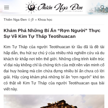
Bỏ
qua
nội
Thiên Nga Đen ✩彡
»
Khoa học
dung
Khám Phá Những Bí Ẩn “Rợn Người” Thực
Sự Về Kim Tự Tháp Teotihuacan
Kim Tự Tháp của người Teotihuacan từ lâu đã là đề tài
hấp dẫn, thu hút sự chú ý của nhiều nhà nghiên cứu và du
khách từ khắp nơi trên thế giới. Những công trình kiến trúc
vĩ đại này không chỉ là chứng tích của một nền văn minh cổ
đại huy hoàng mà còn chứa đựng nhiều bí ẩn chưa có lời
giải. Hãy cùng khám phá những bí ẩn “rợn người” khó tin
có thật về Kim Tự Tháp của người Teotihuacan qua bài
viết này.