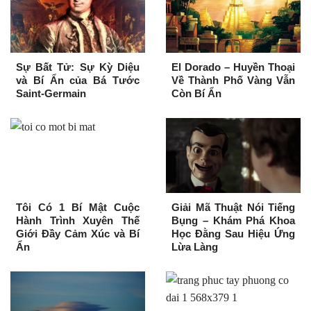
Sự Bất Tử: Sự Kỳ Diệu
El Dorado – Huyền Thoại
và Bí Ẩn của Bá Tước
Về Thành Phố Vàng Vẫn
Saint-Germain
Còn Bí Ẩn
Tôi Có 1 Bí Mật Cuộc
Giải Mã Thuật Nói Tiếng
Hành Trình Xuyên Thế
Bụng – Khám Phá Khoa
Giới Đầy Cảm Xúc và Bí
Học Đằng Sau Hiệu Ứng
Ẩn
Lừa Làng