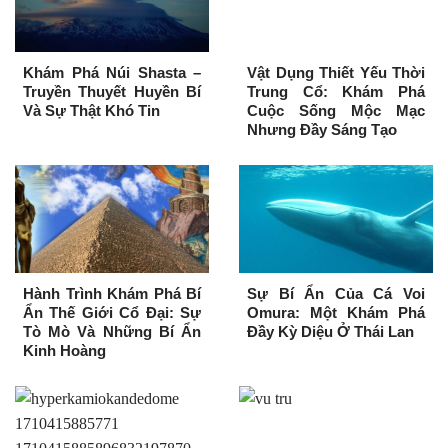
Khám Phá Núi Shasta –
Vật Dụng Thiết Yếu Thời
Truyền Thuyết Huyền Bí
Trung Cổ: Khám Phá
Và Sự Thật Khó Tin
Cuộc Sống Mộc Mạc
Nhưng Đầy Sáng Tạo
Hành Trình Khám Phá Bí
Sự Bí Ẩn Của Cá Voi
Ẩn Thế Giới Cổ Đại: Sự
Omura: Một Khám Phá
Tò Mò Và Những Bí Ẩn
Đầy Kỳ Diệu Ở Thái Lan
Kinh Hoàng