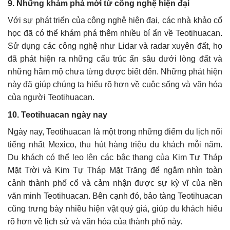
9. Những khám phá mới từ công nghệ hiện đại
Với sự phát triển của công nghệ hiện đại, các nhà khảo cổ
học đã có thể khám phá thêm nhiều bí ẩn về Teotihuacan.
Sử dụng các công nghệ như Lidar và radar xuyên đất, họ
đã phát hiện ra những cấu trúc ẩn sâu dưới lòng đất và
những hầm mộ chưa từng được biết đến. Những phát hiện
này đã giúp chúng ta hiểu rõ hơn về cuộc sống và văn hóa
của người Teotihuacan.
10. Teotihuacan ngày nay
Ngày nay, Teotihuacan là một trong những điểm du lịch nổi
tiếng nhất Mexico, thu hút hàng triệu du khách mỗi năm.
Du khách có thể leo lên các bậc thang của Kim Tự Tháp
Mặt Trời và Kim Tự Tháp Mặt Trăng để ngắm nhìn toàn
cảnh thành phố cổ và cảm nhận được sự kỳ vĩ của nền
văn minh Teotihuacan. Bên cạnh đó, bảo tàng Teotihuacan
cũng trưng bày nhiều hiện vật quý giá, giúp du khách hiểu
rõ hơn về lịch sử và văn hóa của thành phố này.