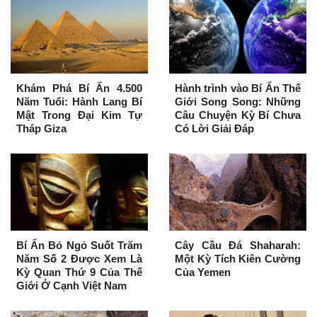
Khám Phá Bí Ẩn 4.500
Hành trình vào Bí Ẩn Thế
Năm Tuổi: Hành Lang Bí
Giới Song Song: Những
Mật Trong Đại Kim Tự
Câu Chuyện Kỳ Bí Chưa
Tháp Giza
Có Lời Giải Đáp
Bí Ẩn Bỏ Ngỏ Suốt Trăm
Cây Cầu Đá Shaharah:
Năm Số 2 Được Xem Là
Một Kỳ Tích Kiên Cường
Kỳ Quan Thứ 9 Của Thế
Của Yemen
Giới Ở Cạnh Việt Nam