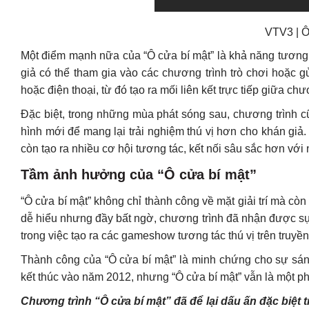
VTV3 | Ô
Một điểm mạnh nữa của “Ô cửa bí mật” là khả năng tương 
giả có thể tham gia vào các chương trình trò chơi hoặc 
hoặc điện thoại, từ đó tạo ra mối liên kết trực tiếp giữa ch
Đặc biệt, trong những mùa phát sóng sau, chương trình c
hình mới để mang lại trải nghiệm thú vị hơn cho khán gi
còn tạo ra nhiều cơ hội tương tác, kết nối sâu sắc hơn với
Tầm ảnh hưởng của “Ô cửa bí mật”
“Ô cửa bí mật” không chỉ thành công về mặt giải trí mà cò
dễ hiểu nhưng đầy bất ngờ, chương trình đã nhận được sự
trong việc tạo ra các gameshow tương tác thú vị trên truyền
Thành công của “Ô cửa bí mật” là minh chứng cho sự sáng
kết thúc vào năm 2012, nhưng “Ô cửa bí mật” vẫn là một p
Chương trình “Ô cửa bí mật” đã để lại dấu ấn đặc biệt