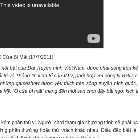
 Cửa Bí Mật (17/7/2011)
 nổi bật của Đài Truyền hình Việt Nam, được phát sóng trên k
trí và Thông tin kinh tế của VTV, phối hợp với công ty BHD, 
g những gameshow được yêu thích trên sóng truyền hình quốc 
a Mỹ, “Ô cửa bí mật” mang đến một sân chơi đầy bất ngờ, kịch tí
 kém phần thú vị. Người chơi tham gia chương trình sẽ phải l
ững phần thưởng hoặc thử thách khác nhau. Điều đặc biệt là
ộp và kích thích cho cả người chơi và khán giả.