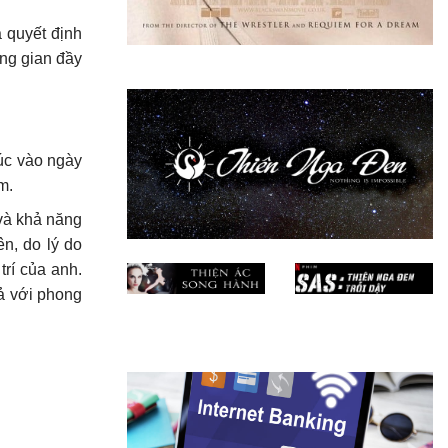
 quyết định
ng gian đầy
húc vào ngày
m.
và khả năng
n, do lý do
trí của anh.
ả với phong