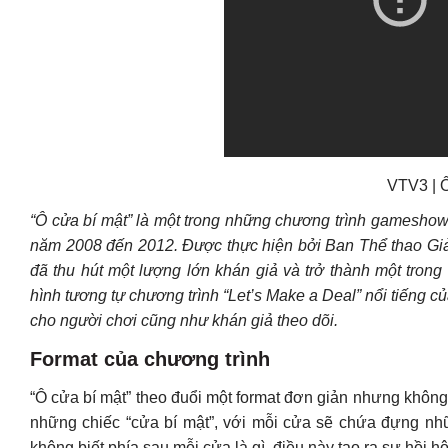
VTV3 | Ô
“Ô cửa bí mật” là một trong những chương trình gameshow
năm 2008 đến 2012. Được thực hiện bởi Ban Thể thao Giải 
đã thu hút một lượng lớn khán giả và trở thành một tron
hình tương tự chương trình “Let’s Make a Deal” nổi tiếng củ
cho người chơi cũng như khán giả theo dõi.
Format của chương trình
“Ô cửa bí mật” theo đuổi một format đơn giản nhưng không
những chiếc “cửa bí mật”, với mỗi cửa sẽ chứa đựng nh
không biết phía sau mỗi cửa là gì, điều này tạo ra sự hồi h