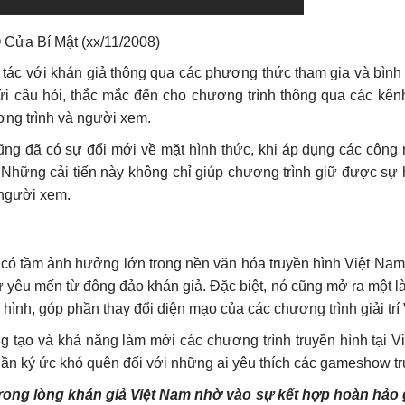
 Cửa Bí Mật (xx/11/2008)
tác với khán giả thông qua các phương thức tham gia và bình
gửi câu hỏi, thắc mắc đến cho chương trình thông qua các kênh
ương trình và người xem.
ũng đã có sự đổi mới về mặt hình thức, khi áp dụng các công 
ả. Những cải tiến này không chỉ giúp chương trình giữ được sự
 người xem.
n có tầm ảnh hưởng lớn trong nền văn hóa truyền hình Việt Nam
 yêu mến từ đông đảo khán giả. Đặc biệt, nó cũng mở ra một l
 hình, góp phần thay đổi diện mạo của các chương trình giải trí
 tạo và khả năng làm mới các chương trình truyền hình tại V
hần ký ức khó quên đối với những ai yêu thích các gameshow tr
 trong lòng khán giả Việt Nam nhờ vào sự kết hợp hoàn hảo 