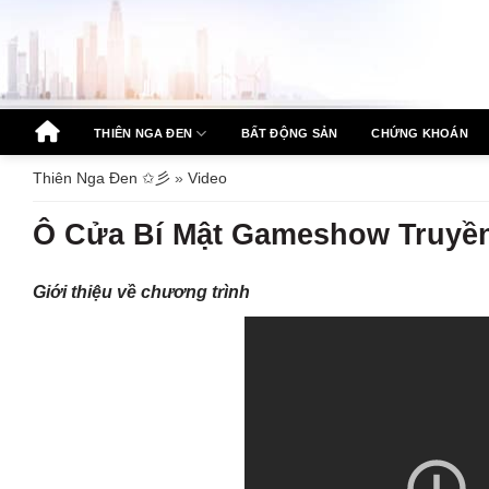
Bỏ
qua
nội
dung
THIÊN NGA ĐEN
BẤT ĐỘNG SẢN
CHỨNG KHOÁN
Thiên Nga Đen ✩彡
»
Video
Ô Cửa Bí Mật Gameshow Truyề
Giới thiệu về chương trình