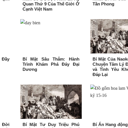
Quan Thứ 9 Của Thế Giới Ở
Tần Phong
Cạnh Việt Nam
 Đầy
Bí Mật Sâu Thẳm: Hành
Bí Mật Của Naok
Trình Khám Phá Đáy Đại
Chuyện Tâm Lý Đ
Dương
và Tình Yêu K
Đáp Lại
 Đời
Bí Mật Tư Duy Triệu Phú
Bí Ẩn Hang động