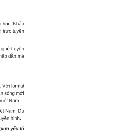
 chọn. Khán
 trực tuyến
nghệ truyền
 hấp dẫn mà
. Với format
àn sóng mới
 Việt Nam.
iệt Nam. Dù
uyền hình.
giữa yếu tố