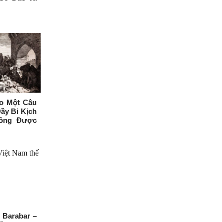
o Một Câu
ầy Bi Kịch
hông Được
 Barabar –