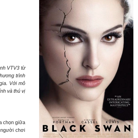
ênh VTV3 từ
chương trình
gia. Với mô
nh và thú vị
ựa chọn giữa
 người chơi