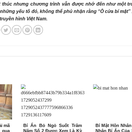
 kết thúc nhưng chương trình vẫn được nhớ đến như một t
những yếu tố đó, không thể phủ nhận rằng “Ô cửa bí mật
truyền hình Việt Nam.
ải mã
Bí Ẩn Bỏ Ngỏ Suốt Trăm
Bí Mật Hôn Nhân
 qua
Năm Số 2 Được Xem Là Kỳ
Nhân Bí Ẩn Của 