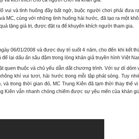
ố vui và tình huống đầy bất ngờ, buộc người chơi phải đưa ra
và MC, cùng với những tình huống hài hước, đã tạo ra một khô
 quà tặng giá trị, được đặt ra để khuyến khích người tham gia.
gày 06/01/2008 và được duy trì suốt 4 năm, cho đến khi kết t
 để lại dấu ấn sâu đậm trong lòng khán giả truyền hình Việt Na
ặt quen thuộc và chủ yếu dẫn dắt chương trình. Với sự dí dỏm 
hông khí vui tươi, hài hước trong mỗi tập phát sóng. Tuy nhiê
và trong thời gian đó, MC Trung Kiên đã tạm thời thay thế vị 
ng Kiên vẫn nhanh chóng chiếm được sự yêu mến của khán gi