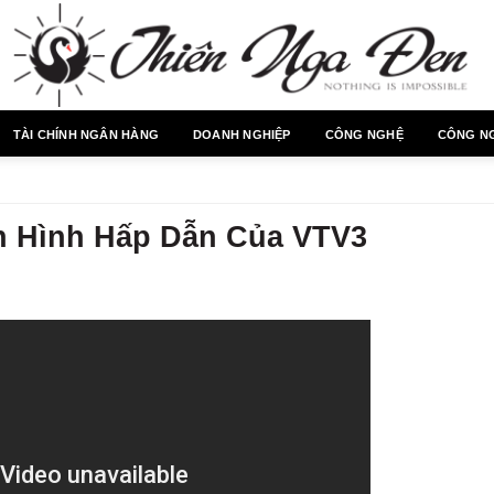
TÀI CHÍNH NGÂN HÀNG
DOANH NGHIỆP
CÔNG NGHỆ
CÔNG N
n Hình Hấp Dẫn Của VTV3